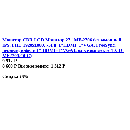
Монитор CBR LCD Монитор 27" MF-2706 безрамочный,
IPS, FHD 1920x1080, 75Гц, 1*HDMI, 1*VGA, FreeSync,
черный, кабели 1* HDMI+1*VGA1.5м в комплекте (LCD-
MF2706-OPC)
9 912
Р
8 600
Р
Вы экономите:
1 312
Р
Скидка
13%