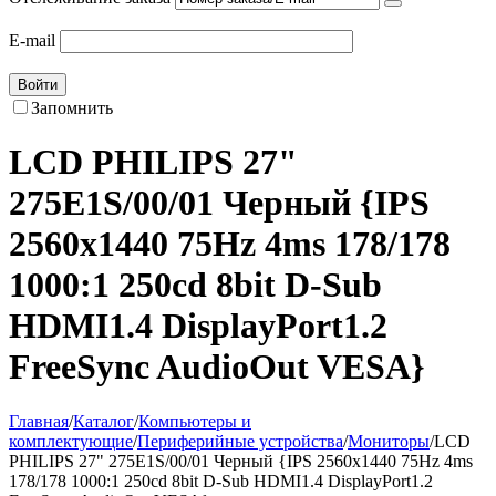
E-mail
Войти
Запомнить
LCD PHILIPS 27"
275E1S/00/01 Черный {IPS
2560x1440 75Hz 4ms 178/178
1000:1 250cd 8bit D-Sub
HDMI1.4 DisplayPort1.2
FreeSync AudioOut VESA}
Главная
/
Каталог
/
Компьютеры и
комплектующие
/
Периферийные устройства
/
Мониторы
/
LCD
PHILIPS 27" 275E1S/00/01 Черный {IPS 2560x1440 75Hz 4ms
178/178 1000:1 250cd 8bit D-Sub HDMI1.4 DisplayPort1.2