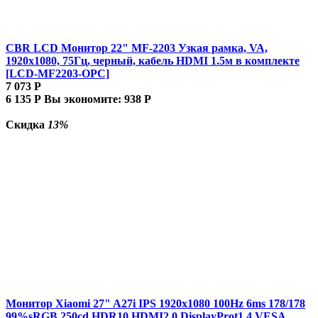
CBR LCD Монитор 22" MF-2203 Узкая рамка, VA,
1920x1080, 75Гц, черный, кабель HDMI 1.5м в комплекте
[LCD-MF2203-OPC]
7 073
Р
6 135
Р
Вы экономите:
938
Р
Скидка
13%
Монитор Xiaomi 27" A27i IPS 1920x1080 100Hz 6ms 178/178
99%sRGB 250cd HDR10 HDMI2.0 DisplayProt1.4 VESA