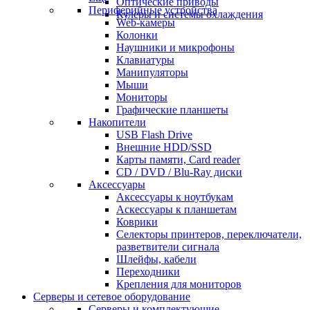
Оптические приводы
Периферийные устройства
Кулеры и системы охлаждения
Web-камеры
Колонки
Наушники и микрофоны
Клавиатуры
Манипуляторы
Мыши
Мониторы
Графические планшеты
Накопители
USB Flash Drive
Внешние HDD/SSD
Карты памяти, Card reader
CD / DVD / Blu-Ray диски
Аксессуары
Аксессуары к ноутбукам
Аскессуары к планшетам
Коврики
Селекторы принтеров, переключатели,
разветвители сигнала
Шлейфы, кабели
Переходники
Крепления для мониторов
Серверы и сетевое оборудование
Серверы и комплектующие