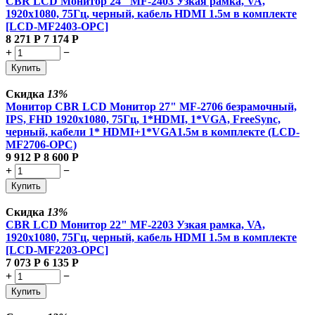
CBR LCD Монитор 24" MF-2403 Узкая рамка, VA,
1920x1080, 75Гц, черный, кабель HDMI 1.5м в комплекте
[LCD-MF2403-OPC]
8 271
Р
7 174
Р
+
−
Купить
Скидка
13%
Монитор CBR LCD Монитор 27" MF-2706 безрамочный,
IPS, FHD 1920x1080, 75Гц, 1*HDMI, 1*VGA, FreeSync,
черный, кабели 1* HDMI+1*VGA1.5м в комплекте (LCD-
MF2706-OPC)
9 912
Р
8 600
Р
+
−
Купить
Скидка
13%
CBR LCD Монитор 22" MF-2203 Узкая рамка, VA,
1920x1080, 75Гц, черный, кабель HDMI 1.5м в комплекте
[LCD-MF2203-OPC]
7 073
Р
6 135
Р
+
−
Купить