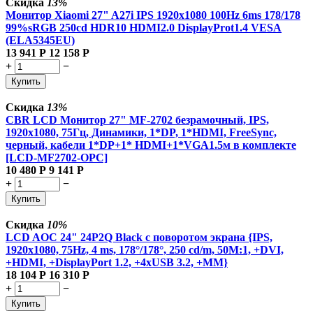
Скидка
13%
Монитор Xiaomi 27" A27i IPS 1920x1080 100Hz 6ms 178/178
99%sRGB 250cd HDR10 HDMI2.0 DisplayProt1.4 VESA
(ELA5345EU)
13 941
Р
12 158
Р
+
−
Купить
Скидка
13%
CBR LCD Монитор 27" MF-2702 безрамочный, IPS,
1920x1080, 75Гц, Динамики, 1*DP, 1*HDMI, FreeSync,
черный, кабели 1*DP+1* HDMI+1*VGA1.5м в комплекте
[LCD-MF2702-OPC]
10 480
Р
9 141
Р
+
−
Купить
Скидка
10%
LCD AOC 24" 24P2Q Black с поворотом экрана {IPS,
1920x1080, 75Hz, 4 ms, 178°/178°, 250 cd/m, 50M:1, +DVI,
+HDMI, +DisplayPort 1.2, +4xUSB 3.2, +MM}
18 104
Р
16 310
Р
+
−
Купить