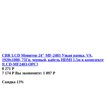
CBR LCD Монитор 24" MF-2403 Узкая рамка, VA,
1920x1080, 75Гц, черный, кабель HDMI 1.5м в комплекте
[LCD-MF2403-OPC]
8 271
Р
7 174
Р
Вы экономите:
1 097
Р
Скидка
13%