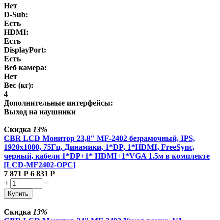
Нет
D-Sub:
Есть
HDMI:
Есть
DisplayPort:
Есть
Веб камера:
Нет
Вес (кг):
4
Дополнительные интерфейсы:
Выход на наушники
Скидка
13%
CBR LCD Монитор 23,8" MF-2402 безрамочный, IPS,
1920x1080, 75Гц, Динамики, 1*DP, 1*HDMI, FreeSync,
черный, кабели 1*DP+1* HDMI+1*VGA 1.5м в комплекте
[LCD-MF2402-OPC]
7 871
Р
6 831
Р
+
−
Купить
Скидка
13%