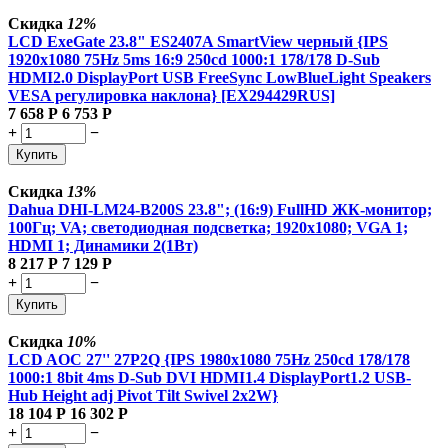
Скидка
12%
LCD ExeGate 23.8" ES2407A SmartView черный {IPS
1920x1080 75Hz 5ms 16:9 250cd 1000:1 178/178 D-Sub
HDMI2.0 DisplayPort USB FreeSync LowBlueLight Speakers
VESA регулировка наклона} [EX294429RUS]
7 658
Р
6 753
Р
+
−
Купить
Скидка
13%
Dahua DHI-LM24-B200S 23.8"; (16:9) FullHD ЖК-монитор;
100Гц; VA; светодиодная подсветка; 1920x1080; VGA 1;
HDMI 1; Динамики 2(1Вт)
8 217
Р
7 129
Р
+
−
Купить
Скидка
10%
LCD AOC 27'' 27P2Q {IPS 1980x1080 75Hz 250cd 178/178
1000:1 8bit 4ms D-Sub DVI HDMI1.4 DisplayPort1.2 USB-
Hub Height adj Pivot Tilt Swivel 2x2W}
18 104
Р
16 302
Р
+
−