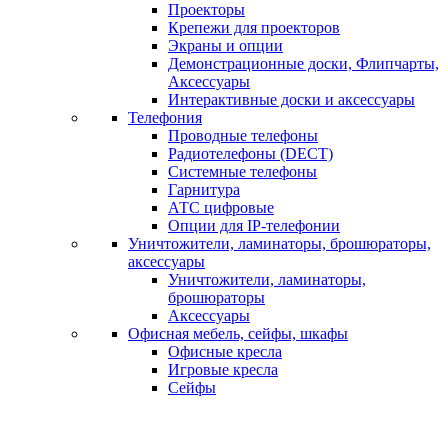
Проекторы
Крепежи для проекторов
Экраны и опции
Демонстрационные доски, Флипчарты,
Аксессуары
Интерактивные доски и аксессуары
Телефония
Проводные телефоны
Радиотелефоны (DECT)
Системные телефоны
Гарнитура
АТС цифровые
Опции для IP-телефонии
Уничтожители, ламинаторы, брошюраторы,
аксессуары
Уничтожители, ламинаторы,
брошюраторы
Аксессуары
Офисная мебель, сейфы, шкафы
Офисные кресла
Игровые кресла
Сейфы