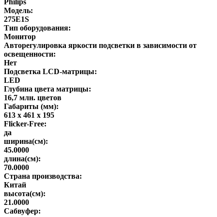
Philips
Модель:
275E1S
Тип оборудования:
Монитор
Авторегулировка яркости подсветки в зависимости от
освещенности:
Нет
Подсветка LCD-матрицы:
LED
Глубина цвета матрицы:
16,7 млн. цветов
Габариты (мм):
613 x 461 x 195
Flicker-Free:
да
ширина(см):
45.0000
длина(см):
70.0000
Страна производства:
Китай
высота(см):
21.0000
Сабвуфер: