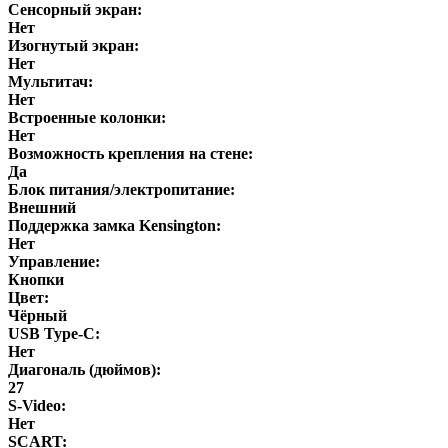
Сенсорный экран:
Нет
Изогнутый экран:
Нет
Мультитач:
Нет
Встроенные колонки:
Нет
Возможность крепления на стене:
Да
Блок питания/электропитание:
Внешний
Поддержка замка Kensington:
Нет
Управление:
Кнопки
Цвет:
Чёрный
USB Type-C:
Нет
Диагональ (дюймов):
27
S-Video:
Нет
SCART: