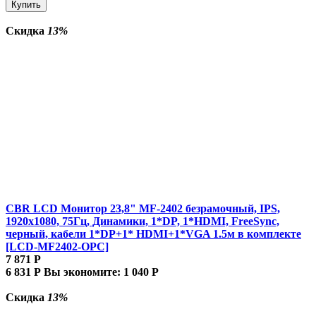
Купить
Скидка
13%
CBR LCD Монитор 23,8" MF-2402 безрамочный, IPS,
1920x1080, 75Гц, Динамики, 1*DP, 1*HDMI, FreeSync,
черный, кабели 1*DP+1* HDMI+1*VGA 1.5м в комплекте
[LCD-MF2402-OPC]
7 871
Р
6 831
Р
Вы экономите:
1 040
Р
Скидка
13%