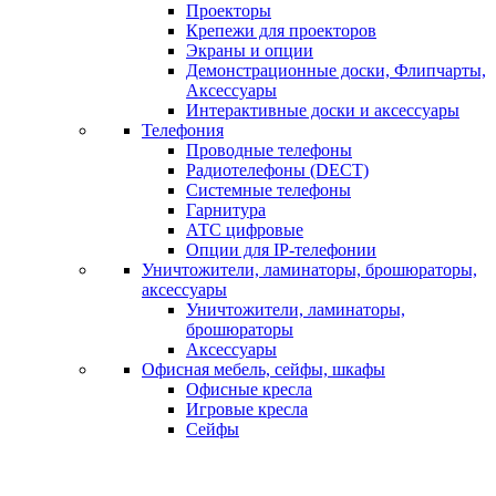
Проекторы
Крепежи для проекторов
Экраны и опции
Демонстрационные доски, Флипчарты,
Аксессуары
Интерактивные доски и аксессуары
Телефония
Проводные телефоны
Радиотелефоны (DECT)
Системные телефоны
Гарнитура
АТС цифровые
Опции для IP-телефонии
Уничтожители, ламинаторы, брошюраторы,
аксессуары
Уничтожители, ламинаторы,
брошюраторы
Аксессуары
Офисная мебель, сейфы, шкафы
Офисные кресла
Игровые кресла
Сейфы