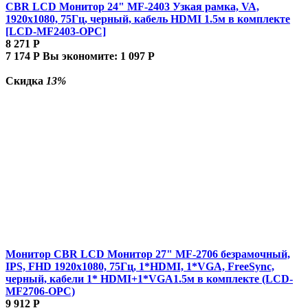
CBR LCD Монитор 24" MF-2403 Узкая рамка, VA,
1920x1080, 75Гц, черный, кабель HDMI 1.5м в комплекте
[LCD-MF2403-OPC]
8 271
Р
7 174
Р
Вы экономите:
1 097
Р
Скидка
13%
Монитор CBR LCD Монитор 27" MF-2706 безрамочный,
IPS, FHD 1920x1080, 75Гц, 1*HDMI, 1*VGA, FreeSync,
черный, кабели 1* HDMI+1*VGA1.5м в комплекте (LCD-
MF2706-OPC)
9 912
Р