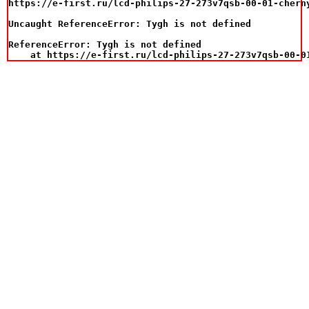
https://e-first.ru/lcd-philips-27-273v7qsb-00-01-chern
Uncaught ReferenceError: Tygh is not defined

ReferenceError: Tygh is not defined

    at https://e-first.ru/lcd-philips-27-273v7qsb-00-0