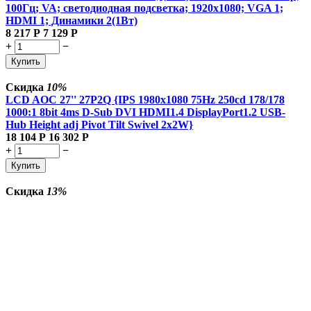
100Гц; VA; светодиодная подсветка; 1920x1080; VGA 1;
HDMI 1; Динамики 2(1Вт)
8 217
Р
7 129
Р
+
−
Купить
Скидка
10%
LCD AOC 27'' 27P2Q {IPS 1980x1080 75Hz 250cd 178/178
1000:1 8bit 4ms D-Sub DVI HDMI1.4 DisplayPort1.2 USB-
Hub Height adj Pivot Tilt Swivel 2x2W}
18 104
Р
16 302
Р
+
−
Купить
Скидка
13%