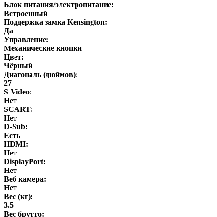
Блок питания/электропитание:
Встроенный
Поддержка замка Kensington:
Да
Управление:
Механические кнопки
Цвет:
Чёрный
Диагональ (дюймов):
27
S-Video:
Нет
SCART:
Нет
D-Sub:
Есть
HDMI:
Нет
DisplayPort:
Нет
Веб камера:
Нет
Вес (кг):
3.5
Вес брутто: