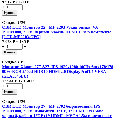
9 912
Р
8 600
Р
+
−
Купить
Скидка
13%
CBR LCD Монитор 22" MF-2203 Узкая рамка, VA,
1920x1080, 75Гц, черный, кабель HDMI 1.5м в комплекте
[LCD-MF2203-OPC]
7 073
Р
6 135
Р
+
−
Купить
Скидка
13%
Монитор Xiaomi 27" A27i IPS 1920x1080 100Hz 6ms 178/178
99%sRGB 250cd HDR10 HDMI2.0 DisplayProt1.4 VESA
(ELA5345EU)
13 941
Р
12 158
Р
+
−
Купить
Скидка
13%
CBR LCD Монитор 27" MF-2702 безрамочный, IPS,
1920x1080, 75Гц, Динамики, 1*DP, 1*HDMI, FreeSync,
черный, кабели 1*DP+1* HDMI+1*VGA1.5м в комплекте