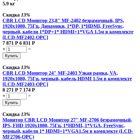
5.9 кг
Скидка
13%
CBR LCD Монитор 23,8" MF-2402 безрамочный, IPS,
1920x1080, 75Гц, Динамики, 1*DP, 1*HDMI, FreeSync,
черный, кабели 1*DP+1* HDMI+1*VGA 1.5м в комплекте
[LCD-MF2402-OPC]
7 871
Р
6 831
Р
+
−
Купить
Скидка
13%
CBR LCD Монитор 24" MF-2403 Узкая рамка, VA,
1920x1080, 75Гц, черный, кабель HDMI 1.5м в комплекте
[LCD-MF2403-OPC]
8 271
Р
7 174
Р
+
−
Купить
Скидка
13%
Монитор CBR LCD Монитор 27" MF-2706 безрамочный,
IPS, FHD 1920x1080, 75Гц, 1*HDMI, 1*VGA, FreeSync,
черный, кабели 1* HDMI+1*VGA1.5м в комплекте (LCD-
MF2706-OPC)