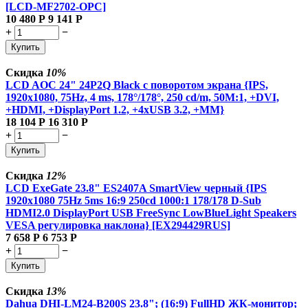
[LCD-MF2702-OPC]
10 480
Р
9 141
Р
+
−
Купить
Скидка
10%
LCD AOC 24" 24P2Q Black с поворотом экрана {IPS,
1920x1080, 75Hz, 4 ms, 178°/178°, 250 cd/m, 50M:1, +DVI,
+HDMI, +DisplayPort 1.2, +4xUSB 3.2, +MM}
18 104
Р
16 310
Р
+
−
Купить
Скидка
12%
LCD ExeGate 23.8" ES2407A SmartView черный {IPS
1920x1080 75Hz 5ms 16:9 250cd 1000:1 178/178 D-Sub
HDMI2.0 DisplayPort USB FreeSync LowBlueLight Speakers
VESA регулировка наклона} [EX294429RUS]
7 658
Р
6 753
Р
+
−
Купить
Скидка
13%
Dahua DHI-LM24-B200S 23.8"; (16:9) FullHD ЖК-монитор;