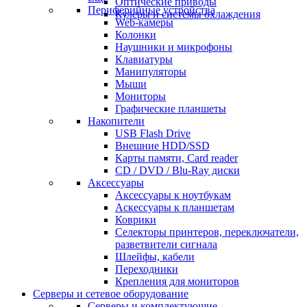
Оптические приводы
Периферийные устройства
Кулеры и системы охлаждения
Web-камеры
Колонки
Наушники и микрофоны
Клавиатуры
Манипуляторы
Мыши
Мониторы
Графические планшеты
Накопители
USB Flash Drive
Внешние HDD/SSD
Карты памяти, Card reader
CD / DVD / Blu-Ray диски
Аксессуары
Аксессуары к ноутбукам
Аскессуары к планшетам
Коврики
Селекторы принтеров, переключатели,
разветвители сигнала
Шлейфы, кабели
Переходники
Крепления для мониторов
Серверы и сетевое оборудование
Серверы и комплектующие