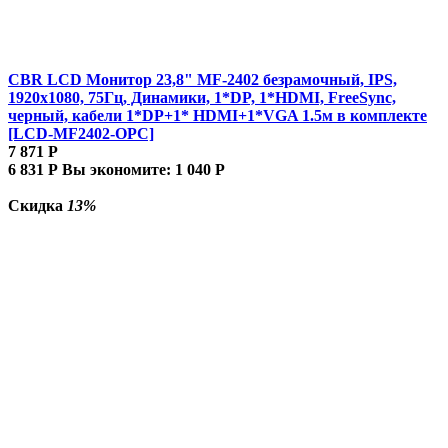
CBR LCD Монитор 23,8" MF-2402 безрамочный, IPS,
1920x1080, 75Гц, Динамики, 1*DP, 1*HDMI, FreeSync,
черный, кабели 1*DP+1* HDMI+1*VGA 1.5м в комплекте
[LCD-MF2402-OPC]
7 871
Р
6 831
Р
Вы экономите:
1 040
Р
Скидка
13%