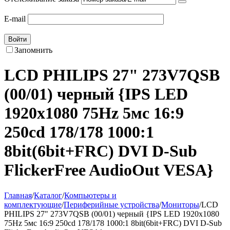
E-mail
Войти
Запомнить
LCD PHILIPS 27" 273V7QSB
(00/01) черный {IPS LED
1920x1080 75Hz 5мс 16:9
250cd 178/178 1000:1
8bit(6bit+FRC) DVI D-Sub
FlickerFree AudioOut VESA}
Главная
/
Каталог
/
Компьютеры и
комплектующие
/
Периферийные устройства
/
Мониторы
/
LCD
PHILIPS 27" 273V7QSB (00/01) черный {IPS LED 1920x1080
75Hz 5мс 16:9 250cd 178/178 1000:1 8bit(6bit+FRC) DVI D-Sub