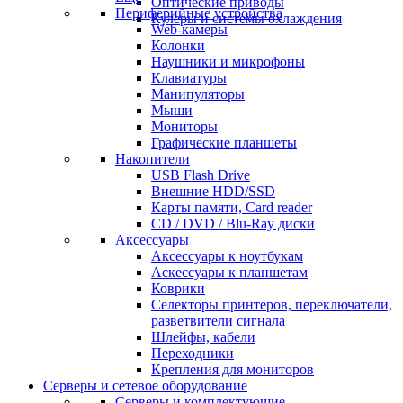
Оптические приводы
Периферийные устройства
Кулеры и системы охлаждения
Web-камеры
Колонки
Наушники и микрофоны
Клавиатуры
Манипуляторы
Мыши
Мониторы
Графические планшеты
Накопители
USB Flash Drive
Внешние HDD/SSD
Карты памяти, Card reader
CD / DVD / Blu-Ray диски
Аксессуары
Аксессуары к ноутбукам
Аскессуары к планшетам
Коврики
Селекторы принтеров, переключатели,
разветвители сигнала
Шлейфы, кабели
Переходники
Крепления для мониторов
Серверы и сетевое оборудование
Серверы и комплектующие