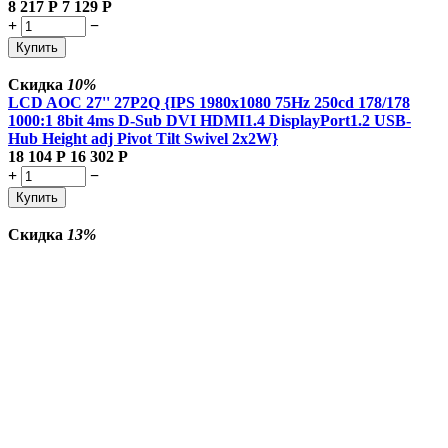
8 217
Р
7 129
Р
+
−
Купить
Скидка
10%
LCD AOC 27'' 27P2Q {IPS 1980x1080 75Hz 250cd 178/178
1000:1 8bit 4ms D-Sub DVI HDMI1.4 DisplayPort1.2 USB-
Hub Height adj Pivot Tilt Swivel 2x2W}
18 104
Р
16 302
Р
+
−
Купить
Скидка
13%