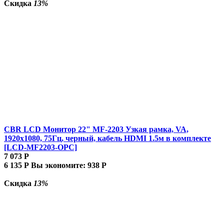
Скидка
13%
CBR LCD Монитор 22" MF-2203 Узкая рамка, VA,
1920x1080, 75Гц, черный, кабель HDMI 1.5м в комплекте
[LCD-MF2203-OPC]
7 073
Р
6 135
Р
Вы экономите:
938
Р
Скидка
13%