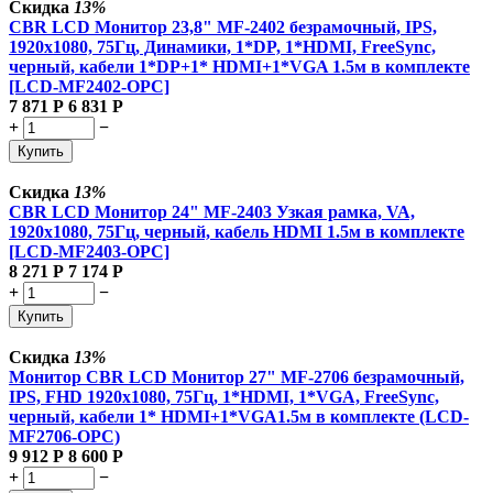
Скидка
13%
CBR LCD Монитор 23,8" MF-2402 безрамочный, IPS,
1920x1080, 75Гц, Динамики, 1*DP, 1*HDMI, FreeSync,
черный, кабели 1*DP+1* HDMI+1*VGA 1.5м в комплекте
[LCD-MF2402-OPC]
7 871
Р
6 831
Р
+
−
Купить
Скидка
13%
CBR LCD Монитор 24" MF-2403 Узкая рамка, VA,
1920x1080, 75Гц, черный, кабель HDMI 1.5м в комплекте
[LCD-MF2403-OPC]
8 271
Р
7 174
Р
+
−
Купить
Скидка
13%
Монитор CBR LCD Монитор 27" MF-2706 безрамочный,
IPS, FHD 1920x1080, 75Гц, 1*HDMI, 1*VGA, FreeSync,
черный, кабели 1* HDMI+1*VGA1.5м в комплекте (LCD-
MF2706-OPC)
9 912
Р
8 600
Р
+
−