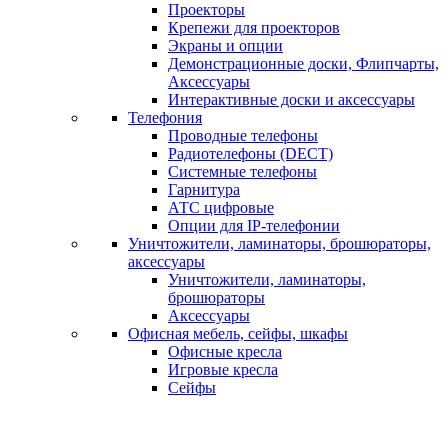
Проекторы
Крепежи для проекторов
Экраны и опции
Демонстрационные доски, Флипчарты,
Аксессуары
Интерактивные доски и аксессуары
Телефония
Проводные телефоны
Радиотелефоны (DECT)
Системные телефоны
Гарнитура
АТС цифровые
Опции для IP-телефонии
Уничтожители, ламинаторы, брошюраторы,
аксессуары
Уничтожители, ламинаторы,
брошюраторы
Аксессуары
Офисная мебель, сейфы, шкафы
Офисные кресла
Игровые кресла
Сейфы