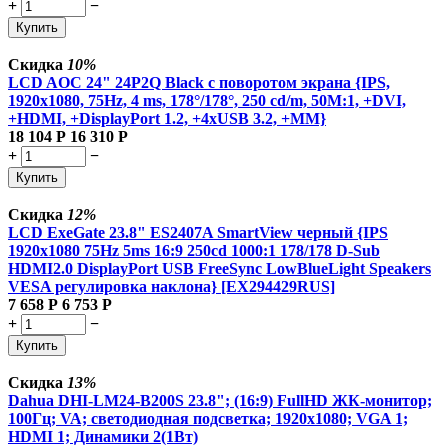
+
−
Купить
Скидка
10%
LCD AOC 24" 24P2Q Black с поворотом экрана {IPS,
1920x1080, 75Hz, 4 ms, 178°/178°, 250 cd/m, 50M:1, +DVI,
+HDMI, +DisplayPort 1.2, +4xUSB 3.2, +MM}
18 104
Р
16 310
Р
+
−
Купить
Скидка
12%
LCD ExeGate 23.8" ES2407A SmartView черный {IPS
1920x1080 75Hz 5ms 16:9 250cd 1000:1 178/178 D-Sub
HDMI2.0 DisplayPort USB FreeSync LowBlueLight Speakers
VESA регулировка наклона} [EX294429RUS]
7 658
Р
6 753
Р
+
−
Купить
Скидка
13%
Dahua DHI-LM24-B200S 23.8"; (16:9) FullHD ЖК-монитор;
100Гц; VA; светодиодная подсветка; 1920x1080; VGA 1;
HDMI 1; Динамики 2(1Вт)