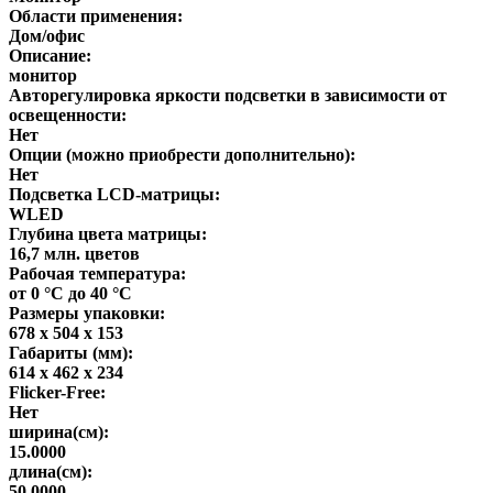
Области применения:
Дом/офис
Описание:
монитор
Авторегулировка яркости подсветки в зависимости от
освещенности:
Нет
Опции (можно приобрести дополнительно):
Нет
Подсветка LCD-матрицы:
WLED
Глубина цвета матрицы:
16,7 млн. цветов
Рабочая температура:
от 0 °C до 40 °C
Размеры упаковки:
678 x 504 x 153
Габариты (мм):
614 x 462 x 234
Flicker-Free:
Нет
ширина(см):
15.0000
длина(см):
50.0000