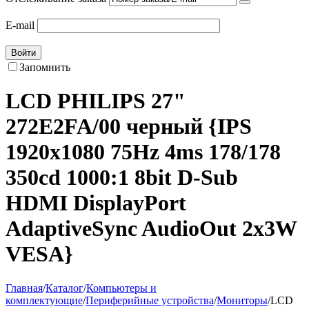
E-mail
Войти
Запомнить
LCD PHILIPS 27"
272E2FA/00 черный {IPS
1920x1080 75Hz 4ms 178/178
350cd 1000:1 8bit D-Sub
HDMI DisplayPort
AdaptiveSync AudioOut 2x3W
VESA}
Главная
/
Каталог
/
Компьютеры и
комплектующие
/
Периферийные устройства
/
Мониторы
/
LCD