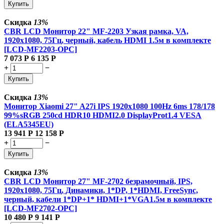
Купить
Скидка
13%
CBR LCD Монитор 22" MF-2203 Узкая рамка, VA,
1920x1080, 75Гц, черный, кабель HDMI 1.5м в комплекте
[LCD-MF2203-OPC]
7 073
Р
6 135
Р
+
−
Купить
Скидка
13%
Монитор Xiaomi 27" A27i IPS 1920x1080 100Hz 6ms 178/178
99%sRGB 250cd HDR10 HDMI2.0 DisplayProt1.4 VESA
(ELA5345EU)
13 941
Р
12 158
Р
+
−
Купить
Скидка
13%
CBR LCD Монитор 27" MF-2702 безрамочный, IPS,
1920x1080, 75Гц, Динамики, 1*DP, 1*HDMI, FreeSync,
черный, кабели 1*DP+1* HDMI+1*VGA1.5м в комплекте
[LCD-MF2702-OPC]
10 480
Р
9 141
Р