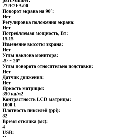
partNumber:
272E2FA/00
Поворот экрана на 90°:
Нет
Регулировка положения экрана:
Нет
Потребляемая мощность, Вт:
15,15
Изменение высоты экрана:
Нет
Углы наклона монитора:
-5° ~ 20°
Углы поворота относительно подставки:
Нет
Датчик движения:
Нет
Яркость матрицы:
350 кд/м2
Контрастность LCD-матрицы:
1000 1
Плотность пикселей (ppi):
82
Время отклика (мс):
4
USB: