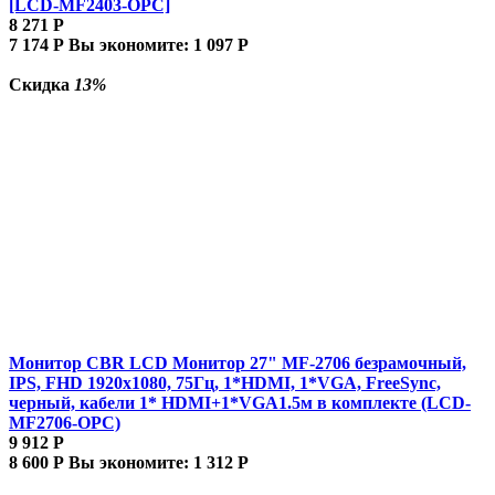
[LCD-MF2403-OPC]
8 271
Р
7 174
Р
Вы экономите:
1 097
Р
Скидка
13%
Монитор CBR LCD Монитор 27" MF-2706 безрамочный,
IPS, FHD 1920x1080, 75Гц, 1*HDMI, 1*VGA, FreeSync,
черный, кабели 1* HDMI+1*VGA1.5м в комплекте (LCD-
MF2706-OPC)
9 912
Р
8 600
Р
Вы экономите:
1 312
Р