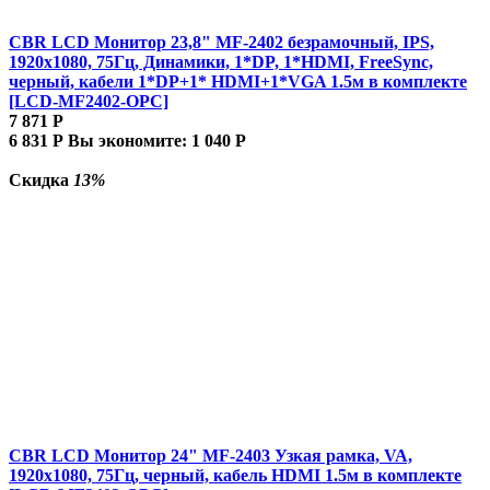
CBR LCD Монитор 23,8" MF-2402 безрамочный, IPS,
1920x1080, 75Гц, Динамики, 1*DP, 1*HDMI, FreeSync,
черный, кабели 1*DP+1* HDMI+1*VGA 1.5м в комплекте
[LCD-MF2402-OPC]
7 871
Р
6 831
Р
Вы экономите:
1 040
Р
Скидка
13%
CBR LCD Монитор 24" MF-2403 Узкая рамка, VA,
1920x1080, 75Гц, черный, кабель HDMI 1.5м в комплекте