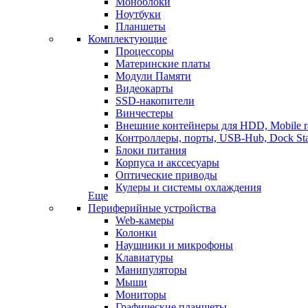
Моноблоки
Ноутбуки
Планшеты
Комплектующие
Процессоры
Материнские платы
Модули Памяти
Видеокарты
SSD-накопители
Винчестеры
Внешние контейнеры для HDD, Mobile r
Контроллеры, порты, USB-Hub, Dock Sta
Блоки питания
Корпуса и акссесуары
Оптические приводы
Кулеры и системы охлаждения
Еще
Периферийные устройства
Web-камеры
Колонки
Наушники и микрофоны
Клавиатуры
Манипуляторы
Мыши
Мониторы
Графические планшеты