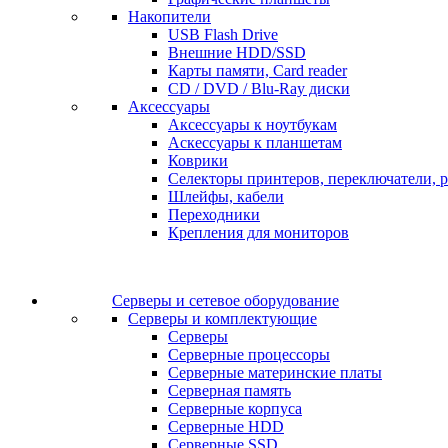
Накопители
USB Flash Drive
Внешние HDD/SSD
Карты памяти, Card reader
CD / DVD / Blu-Ray диски
Аксессуары
Аксессуары к ноутбукам
Аскессуары к планшетам
Коврики
Селекторы принтеров, переключатели, р
Шлейфы, кабели
Переходники
Крепления для мониторов
Серверы и сетевое оборудование
Серверы и комплектующие
Серверы
Серверные процессоры
Серверные материнские платы
Серверная память
Серверные корпуса
Серверные HDD
Серверные SSD