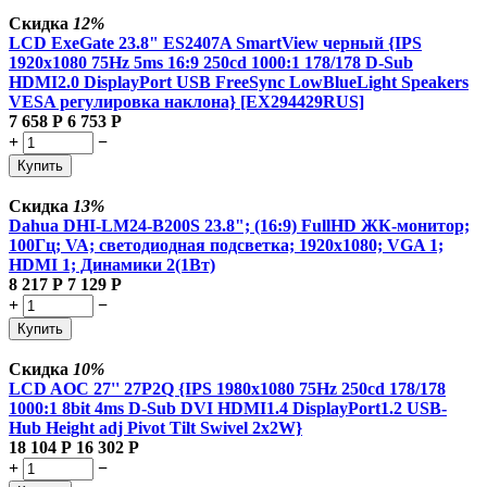
Скидка
12%
LCD ExeGate 23.8" ES2407A SmartView черный {IPS
1920x1080 75Hz 5ms 16:9 250cd 1000:1 178/178 D-Sub
HDMI2.0 DisplayPort USB FreeSync LowBlueLight Speakers
VESA регулировка наклона} [EX294429RUS]
7 658
Р
6 753
Р
+
−
Купить
Скидка
13%
Dahua DHI-LM24-B200S 23.8"; (16:9) FullHD ЖК-монитор;
100Гц; VA; светодиодная подсветка; 1920x1080; VGA 1;
HDMI 1; Динамики 2(1Вт)
8 217
Р
7 129
Р
+
−
Купить
Скидка
10%
LCD AOC 27'' 27P2Q {IPS 1980x1080 75Hz 250cd 178/178
1000:1 8bit 4ms D-Sub DVI HDMI1.4 DisplayPort1.2 USB-
Hub Height adj Pivot Tilt Swivel 2x2W}
18 104
Р
16 302
Р
+
−