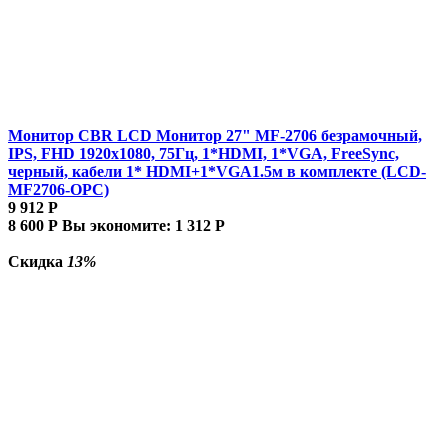
Монитор CBR LCD Монитор 27" MF-2706 безрамочный,
IPS, FHD 1920x1080, 75Гц, 1*HDMI, 1*VGA, FreeSync,
черный, кабели 1* HDMI+1*VGA1.5м в комплекте (LCD-
MF2706-OPC)
9 912
Р
8 600
Р
Вы экономите:
1 312
Р
Скидка
13%