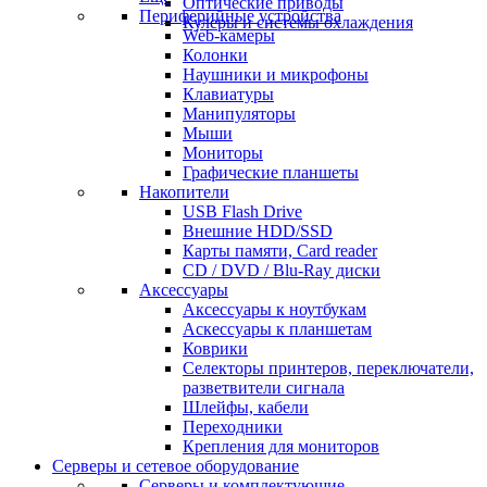
Оптические приводы
Периферийные устройства
Кулеры и системы охлаждения
Web-камеры
Колонки
Наушники и микрофоны
Клавиатуры
Манипуляторы
Мыши
Мониторы
Графические планшеты
Накопители
USB Flash Drive
Внешние HDD/SSD
Карты памяти, Card reader
CD / DVD / Blu-Ray диски
Аксессуары
Аксессуары к ноутбукам
Аскессуары к планшетам
Коврики
Селекторы принтеров, переключатели,
разветвители сигнала
Шлейфы, кабели
Переходники
Крепления для мониторов
Серверы и сетевое оборудование
Серверы и комплектующие