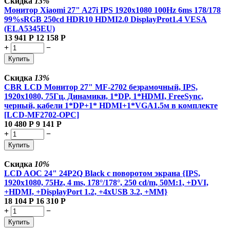
Скидка
13%
Монитор Xiaomi 27" A27i IPS 1920x1080 100Hz 6ms 178/178
99%sRGB 250cd HDR10 HDMI2.0 DisplayProt1.4 VESA
(ELA5345EU)
13 941
Р
12 158
Р
+
−
Купить
Скидка
13%
CBR LCD Монитор 27" MF-2702 безрамочный, IPS,
1920x1080, 75Гц, Динамики, 1*DP, 1*HDMI, FreeSync,
черный, кабели 1*DP+1* HDMI+1*VGA1.5м в комплекте
[LCD-MF2702-OPC]
10 480
Р
9 141
Р
+
−
Купить
Скидка
10%
LCD AOC 24" 24P2Q Black с поворотом экрана {IPS,
1920x1080, 75Hz, 4 ms, 178°/178°, 250 cd/m, 50M:1, +DVI,
+HDMI, +DisplayPort 1.2, +4xUSB 3.2, +MM}
18 104
Р
16 310
Р
+
−
Купить