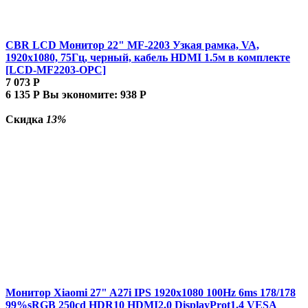
CBR LCD Монитор 22" MF-2203 Узкая рамка, VA,
1920x1080, 75Гц, черный, кабель HDMI 1.5м в комплекте
[LCD-MF2203-OPC]
7 073
Р
6 135
Р
Вы экономите:
938
Р
Скидка
13%
Монитор Xiaomi 27" A27i IPS 1920x1080 100Hz 6ms 178/178
99%sRGB 250cd HDR10 HDMI2.0 DisplayProt1.4 VESA