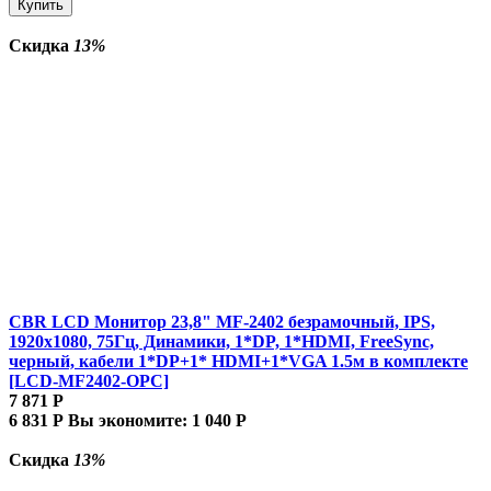
Купить
Скидка
13%
CBR LCD Монитор 23,8" MF-2402 безрамочный, IPS,
1920x1080, 75Гц, Динамики, 1*DP, 1*HDMI, FreeSync,
черный, кабели 1*DP+1* HDMI+1*VGA 1.5м в комплекте
[LCD-MF2402-OPC]
7 871
Р
6 831
Р
Вы экономите:
1 040
Р
Скидка
13%