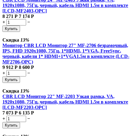
1920x1080, 75Гц, черный, кабель HDMI 1.5м в комплекте
[LCD-MF2403-OPC]
8 271
Р
7 174
Р
+
−
Купить
Скидка
13%
Монитор CBR LCD Монитор 27" MF-2706 безрамочный,
IPS, FHD 1920x1080, 75Гц, 1*HDMI, 1*VGA, FreeSync,
черный, кабели 1* HDMI+1*VGA1.5м в комплекте (LCD-
MF2706-OPC)
9 912
Р
8 600
Р
+
−
Купить
Скидка
13%
CBR LCD Монитор 22" MF-2203 Узкая рамка, VA,
1920x1080, 75Гц, черный, кабель HDMI 1.5м в комплекте
[LCD-MF2203-OPC]
7 073
Р
6 135
Р
+
−
Купить