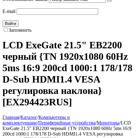
E-mail
Войти
Запомнить
LCD ExeGate 21.5" EB2200
черный {TN 1920x1080 60Hz
5ms 16:9 200cd 1000:1 178/178
D-Sub HDMI1.4 VESA
регулировка наклона}
[EX294423RUS]
Главная
/
Каталог
/
Компьютеры и
комплектующие
/
Периферийные устройства
/
Мониторы
/
LCD
ExeGate 21.5" EB2200 черный {TN 1920x1080 60Hz 5ms 16:9
200cd 1000:1 178/178 D-Sub HDMI1.4 VESA регулировка