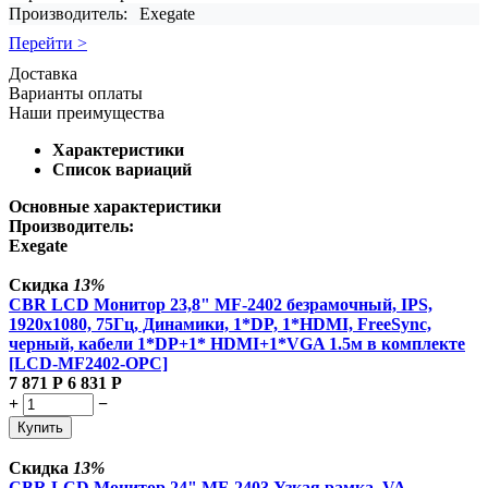
Производитель:
Exegate
Перейти >
Доставка
Варианты оплаты
Наши преимущества
Характеристики
Список вариаций
Основные характеристики
Производитель:
Exegate
Скидка
13%
CBR LCD Монитор 23,8" MF-2402 безрамочный, IPS,
1920x1080, 75Гц, Динамики, 1*DP, 1*HDMI, FreeSync,
черный, кабели 1*DP+1* HDMI+1*VGA 1.5м в комплекте
[LCD-MF2402-OPC]
7 871
Р
6 831
Р
+
−
Купить
Скидка
13%
CBR LCD Монитор 24" MF-2403 Узкая рамка, VA,