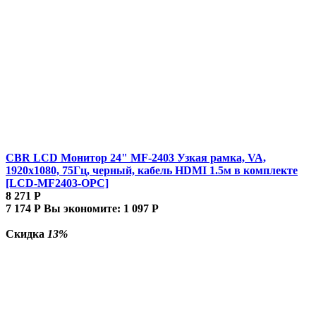
CBR LCD Монитор 24" MF-2403 Узкая рамка, VA,
1920x1080, 75Гц, черный, кабель HDMI 1.5м в комплекте
[LCD-MF2403-OPC]
8 271
Р
7 174
Р
Вы экономите:
1 097
Р
Скидка
13%