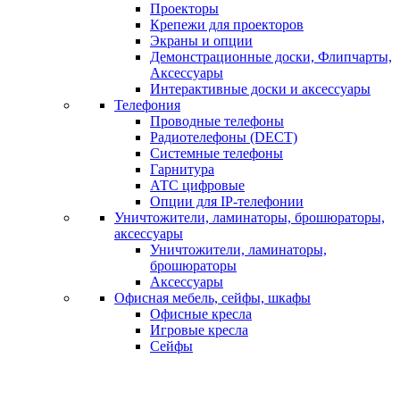
Проекторы
Крепежи для проекторов
Экраны и опции
Демонстрационные доски, Флипчарты,
Аксессуары
Интерактивные доски и аксессуары
Телефония
Проводные телефоны
Радиотелефоны (DECT)
Системные телефоны
Гарнитура
АТС цифровые
Опции для IP-телефонии
Уничтожители, ламинаторы, брошюраторы,
аксессуары
Уничтожители, ламинаторы,
брошюраторы
Аксессуары
Офисная мебель, сейфы, шкафы
Офисные кресла
Игровые кресла
Сейфы