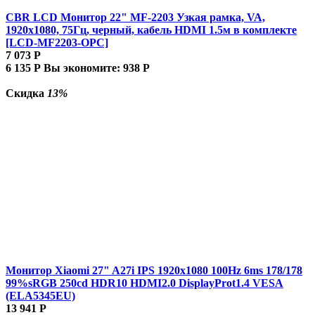
CBR LCD Монитор 22" MF-2203 Узкая рамка, VA,
1920x1080, 75Гц, черный, кабель HDMI 1.5м в комплекте
[LCD-MF2203-OPC]
7 073
Р
6 135
Р
Вы экономите:
938
Р
Скидка
13%
Монитор Xiaomi 27" A27i IPS 1920x1080 100Hz 6ms 178/178
99%sRGB 250cd HDR10 HDMI2.0 DisplayProt1.4 VESA
(ELA5345EU)
13 941
Р