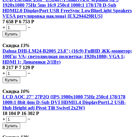
1920x1080 75Hz 5ms 16:9 250cd 1000:1 178/178 D-Sub
HDMI2.0 DisplayPort USB FreeSync LowBlueLight Speakers
VESA регулировка наклона} [EX294429RUS]
7 658
Р
6 753
Р
+
−
Купить
Скидка
13%
Dahua DHI-LM24-B200S 23.8"; (16:9) FullHD ЖК-монитор;
100Гц; VA; светодиодная подсветка; 1920x1080; VGA 1;
HDMI 1; Динамики 2(1Вт)
8 217
Р
7 129
Р
+
−
Купить
Скидка
10%
LCD AOC 27'' 27P2Q {IPS 1980x1080 75Hz 250cd 178/178
1000:1 8bit 4ms D-Sub DVI HDMI1.4 DisplayPort1.2 USB-
Hub Height adj Pivot Tilt Swivel 2x2W}
18 104
Р
16 302
Р
+
−
Купить