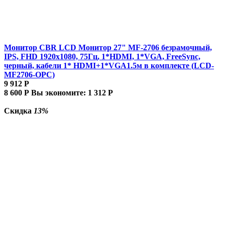
Монитор CBR LCD Монитор 27" MF-2706 безрамочный,
IPS, FHD 1920x1080, 75Гц, 1*HDMI, 1*VGA, FreeSync,
черный, кабели 1* HDMI+1*VGA1.5м в комплекте (LCD-
MF2706-OPC)
9 912
Р
8 600
Р
Вы экономите:
1 312
Р
Скидка
13%