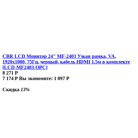
CBR LCD Монитор 24" MF-2403 Узкая рамка, VA,
1920x1080, 75Гц, черный, кабель HDMI 1.5м в комплекте
[LCD-MF2403-OPC]
8 271
Р
7 174
Р
Вы экономите:
1 097
Р
Скидка
13%