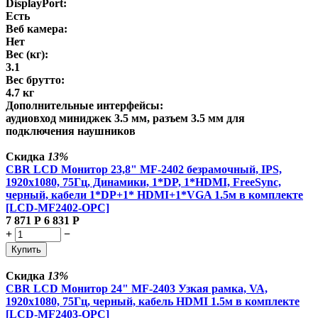
DisplayPort:
Есть
Веб камера:
Нет
Вес (кг):
3.1
Вес брутто:
4.7 кг
Дополнительные интерфейсы:
аудиовход миниджек 3.5 мм, разъем 3.5 мм для
подключения наушников
Скидка
13%
CBR LCD Монитор 23,8" MF-2402 безрамочный, IPS,
1920x1080, 75Гц, Динамики, 1*DP, 1*HDMI, FreeSync,
черный, кабели 1*DP+1* HDMI+1*VGA 1.5м в комплекте
[LCD-MF2402-OPC]
7 871
Р
6 831
Р
+
−
Купить
Скидка
13%
CBR LCD Монитор 24" MF-2403 Узкая рамка, VA,
1920x1080, 75Гц, черный, кабель HDMI 1.5м в комплекте
[LCD-MF2403-OPC]