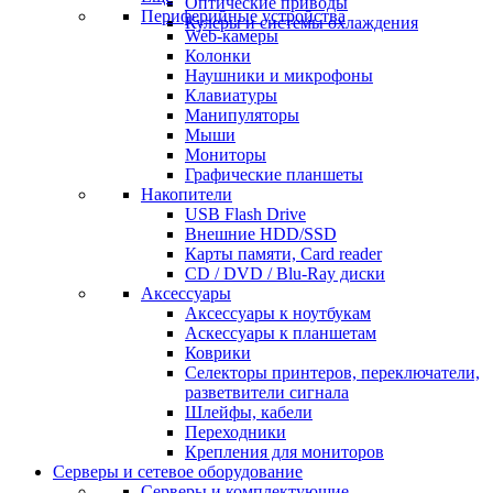
Оптические приводы
Периферийные устройства
Кулеры и системы охлаждения
Web-камеры
Колонки
Наушники и микрофоны
Клавиатуры
Манипуляторы
Мыши
Мониторы
Графические планшеты
Накопители
USB Flash Drive
Внешние HDD/SSD
Карты памяти, Card reader
CD / DVD / Blu-Ray диски
Аксессуары
Аксессуары к ноутбукам
Аскессуары к планшетам
Коврики
Селекторы принтеров, переключатели,
разветвители сигнала
Шлейфы, кабели
Переходники
Крепления для мониторов
Серверы и сетевое оборудование
Серверы и комплектующие