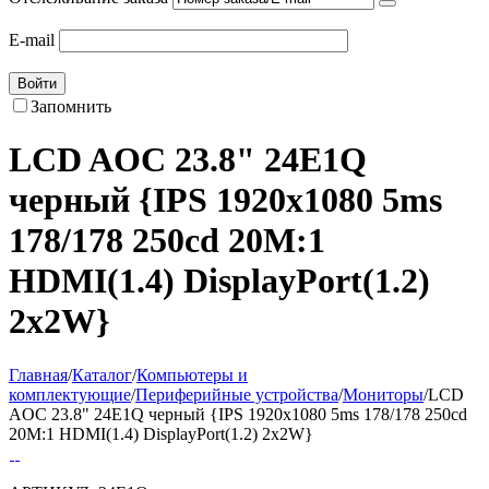
E-mail
Войти
Запомнить
LCD AOC 23.8" 24E1Q
черный {IPS 1920x1080 5ms
178/178 250cd 20M:1
HDMI(1.4) DisplayPort(1.2)
2x2W}
Главная
/
Каталог
/
Компьютеры и
комплектующие
/
Периферийные устройства
/
Мониторы
/
LCD
AOC 23.8" 24E1Q черный {IPS 1920x1080 5ms 178/178 250cd
20M:1 HDMI(1.4) DisplayPort(1.2) 2x2W}