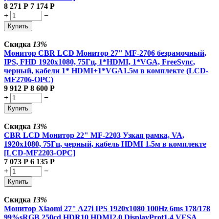
8 271
Р
7 174
Р
+
−
Купить
Скидка
13%
Монитор CBR LCD Монитор 27" MF-2706 безрамочный,
IPS, FHD 1920x1080, 75Гц, 1*HDMI, 1*VGA, FreeSync,
черный, кабели 1* HDMI+1*VGA1.5м в комплекте (LCD-
MF2706-OPC)
9 912
Р
8 600
Р
+
−
Купить
Скидка
13%
CBR LCD Монитор 22" MF-2203 Узкая рамка, VA,
1920x1080, 75Гц, черный, кабель HDMI 1.5м в комплекте
[LCD-MF2203-OPC]
7 073
Р
6 135
Р
+
−
Купить
Скидка
13%
Монитор Xiaomi 27" A27i IPS 1920x1080 100Hz 6ms 178/178
99%sRGB 250cd HDR10 HDMI2.0 DisplayProt1.4 VESA