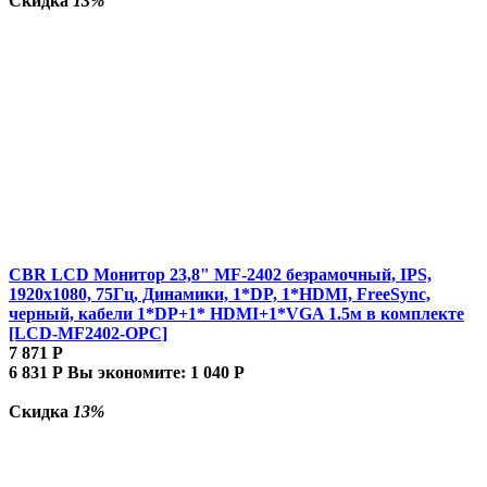
Скидка
13%
CBR LCD Монитор 23,8" MF-2402 безрамочный, IPS,
1920x1080, 75Гц, Динамики, 1*DP, 1*HDMI, FreeSync,
черный, кабели 1*DP+1* HDMI+1*VGA 1.5м в комплекте
[LCD-MF2402-OPC]
7 871
Р
6 831
Р
Вы экономите:
1 040
Р
Скидка
13%