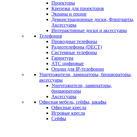
Проекторы
Крепежи для проекторов
Экраны и опции
Демонстрационные доски, Флипчарты,
Аксессуары
Интерактивные доски и аксессуары
Телефония
Проводные телефоны
Радиотелефоны (DECT)
Системные телефоны
Гарнитура
АТС цифровые
Опции для IP-телефонии
Уничтожители, ламинаторы, брошюраторы,
аксессуары
Уничтожители, ламинаторы,
брошюраторы
Аксессуары
Офисная мебель, сейфы, шкафы
Офисные кресла
Игровые кресла
Сейфы