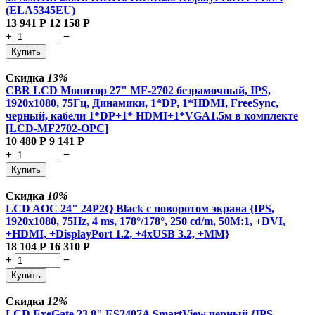
(ELA5345EU)
13 941
Р
12 158
Р
+
−
Купить
Скидка
13%
CBR LCD Монитор 27" MF-2702 безрамочный, IPS,
1920x1080, 75Гц, Динамики, 1*DP, 1*HDMI, FreeSync,
черный, кабели 1*DP+1* HDMI+1*VGA1.5м в комплекте
[LCD-MF2702-OPC]
10 480
Р
9 141
Р
+
−
Купить
Скидка
10%
LCD AOC 24" 24P2Q Black с поворотом экрана {IPS,
1920x1080, 75Hz, 4 ms, 178°/178°, 250 cd/m, 50M:1, +DVI,
+HDMI, +DisplayPort 1.2, +4xUSB 3.2, +MM}
18 104
Р
16 310
Р
+
−
Купить
Скидка
12%
LCD ExeGate 23.8" ES2407A SmartView черный {IPS