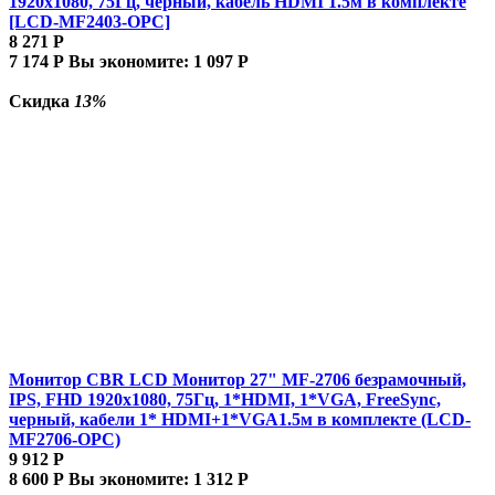
1920x1080, 75Гц, черный, кабель HDMI 1.5м в комплекте
[LCD-MF2403-OPC]
8 271
Р
7 174
Р
Вы экономите:
1 097
Р
Скидка
13%
Монитор CBR LCD Монитор 27" MF-2706 безрамочный,
IPS, FHD 1920x1080, 75Гц, 1*HDMI, 1*VGA, FreeSync,
черный, кабели 1* HDMI+1*VGA1.5м в комплекте (LCD-
MF2706-OPC)
9 912
Р
8 600
Р
Вы экономите:
1 312
Р