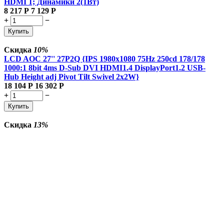
HDMI 1; Динамики 2(1Вт)
8 217
Р
7 129
Р
+
−
Купить
Скидка
10%
LCD AOC 27'' 27P2Q {IPS 1980x1080 75Hz 250cd 178/178
1000:1 8bit 4ms D-Sub DVI HDMI1.4 DisplayPort1.2 USB-
Hub Height adj Pivot Tilt Swivel 2x2W}
18 104
Р
16 302
Р
+
−
Купить
Скидка
13%