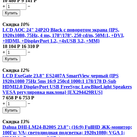
10 480
Р
9 141
Р
+
−
Купить
Скидка
10%
LCD AOC 24" 24P2Q Black с поворотом экрана {IPS,
1920x1080, 75Hz, 4 ms, 178°/178°, 250 cd/m, 50M:1, +DVI,
+HDMI, +DisplayPort 1.2, +4xUSB 3.2, +MM}
18 104
Р
16 310
Р
+
−
Купить
Скидка
12%
LCD ExeGate 23.8" ES2407A SmartView черный {IPS
1920x1080 75Hz 5ms 16:9 250cd 1000:1 178/178 D-Sub
HDMI2.0 DisplayPort USB FreeSync LowBlueLight Speakers
VESA регулировка наклона} [EX294429RUS]
7 658
Р
6 753
Р
+
−
Купить
Скидка
13%
Dahua DHI-LM24-B200S 23.8"; (16:9) FullHD ЖК-монитор;
100Гц; VA; светодиодная подсветка; 1920x1080; VGA 1;