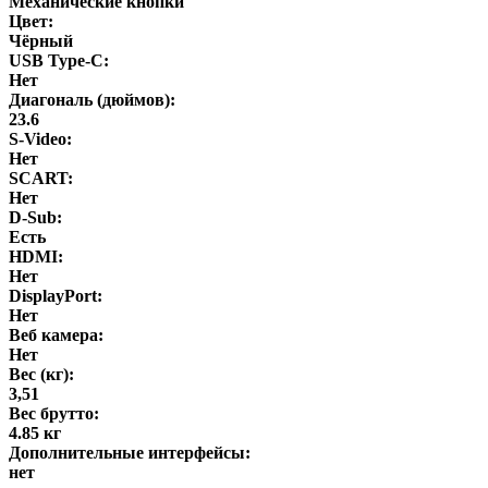
Механические кнопки
Цвет:
Чёрный
USB Type-C:
Нет
Диагональ (дюймов):
23.6
S-Video:
Нет
SCART:
Нет
D-Sub:
Есть
HDMI:
Нет
DisplayPort:
Нет
Веб камера:
Нет
Вес (кг):
3,51
Вес брутто:
4.85 кг
Дополнительные интерфейсы:
нет