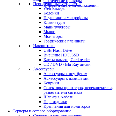
Оптические приводы
Периферийные устройства
Кулеры и системы охлаждения
Web-камеры
Колонки
Наушники и микрофоны
Клавиатуры
Манипуляторы
Мыши
Мониторы
Графические планшеты
Накопители
USB Flash Drive
Внешние HDD/SSD
Карты памяти, Card reader
CD / DVD / Blu-Ray диски
Аксессуары
Аксессуары к ноутбукам
Аскессуары к планшетам
Коврики
Селекторы принтеров, переключатели,
разветвители сигнала
Шлейфы, кабели
Переходники
Крепления для мониторов
Серверы и сетевое оборудование
Серверы и комплектующие