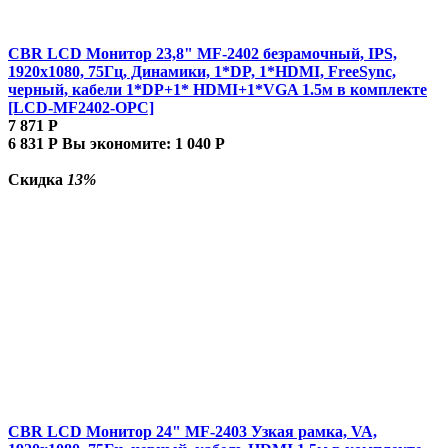
CBR LCD Монитор 23,8" MF-2402 безрамочный, IPS,
1920x1080, 75Гц, Динамики, 1*DP, 1*HDMI, FreeSync,
черный, кабели 1*DP+1* HDMI+1*VGA 1.5м в комплекте
[LCD-MF2402-OPC]
7 871
Р
6 831
Р
Вы экономите:
1 040
Р
Скидка
13%
CBR LCD Монитор 24" MF-2403 Узкая рамка, VA,