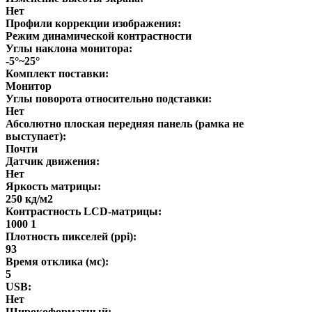
Нет
Профили коррекции изображения:
Режим динамической контрастности
Углы наклона монитора:
-5°~25°
Комплект поставки:
Монитор
Углы поворота относительно подставки:
Нет
Абсолютно плоская передняя панель (рамка не
выступает):
Почти
Датчик движения:
Нет
Яркость матрицы:
250 кд/м2
Контрастность LCD-матрицы:
1000 1
Плотность пикселей (ppi):
93
Время отклика (мс):
5
USB:
Нет
Широкоформатный: