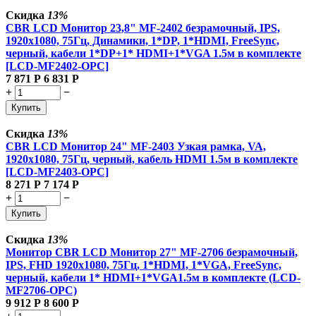
Скидка
13%
CBR LCD Монитор 23,8" MF-2402 безрамочный, IPS,
1920x1080, 75Гц, Динамики, 1*DP, 1*HDMI, FreeSync,
черный, кабели 1*DP+1* HDMI+1*VGA 1.5м в комплекте
[LCD-MF2402-OPC]
7 871
Р
6 831
Р
+
−
Купить
Скидка
13%
CBR LCD Монитор 24" MF-2403 Узкая рамка, VA,
1920x1080, 75Гц, черный, кабель HDMI 1.5м в комплекте
[LCD-MF2403-OPC]
8 271
Р
7 174
Р
+
−
Купить
Скидка
13%
Монитор CBR LCD Монитор 27" MF-2706 безрамочный,
IPS, FHD 1920x1080, 75Гц, 1*HDMI, 1*VGA, FreeSync,
черный, кабели 1* HDMI+1*VGA1.5м в комплекте (LCD-
MF2706-OPC)
9 912
Р
8 600
Р