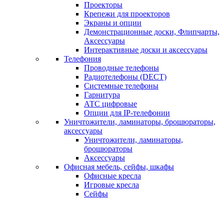
Проекторы
Крепежи для проекторов
Экраны и опции
Демонстрационные доски, Флипчарты,
Аксессуары
Интерактивные доски и аксессуары
Телефония
Проводные телефоны
Радиотелефоны (DECT)
Системные телефоны
Гарнитура
АТС цифровые
Опции для IP-телефонии
Уничтожители, ламинаторы, брошюраторы,
аксессуары
Уничтожители, ламинаторы,
брошюраторы
Аксессуары
Офисная мебель, сейфы, шкафы
Офисные кресла
Игровые кресла
Сейфы