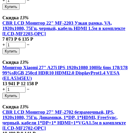
+
−
Купить
Скидка
13%
CBR LCD Монитор 22" MF-2203 Узкая рамка, VA,
1920x1080, 75Гц, черный, кабель HDMI 1.5м в комплекте
[LCD-MF2203-OPC]
7 073
Р
6 135
Р
+
−
Купить
Скидка
13%
Монитор Xiaomi 27" A27i IPS 1920x1080 100Hz 6ms 178/178
99%sRGB 250cd HDR10 HDMI2.0 DisplayProt1.4 VESA
(ELA5345EU)
13 941
Р
12 158
Р
+
−
Купить
Скидка
13%
CBR LCD Монитор 27" MF-2702 безрамочный, IPS,
1920x1080, 75Гц, Динамики, 1*DP, 1*HDMI, FreeSync,
черный, кабели 1*DP+1* HDMI+1*VGA1.5м в комплекте
[LCD-MF2702-OPC]