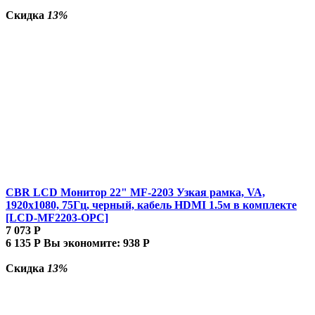
Скидка
13%
CBR LCD Монитор 22" MF-2203 Узкая рамка, VA,
1920x1080, 75Гц, черный, кабель HDMI 1.5м в комплекте
[LCD-MF2203-OPC]
7 073
Р
6 135
Р
Вы экономите:
938
Р
Скидка
13%