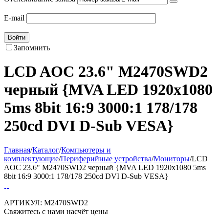
E-mail
Войти
Запомнить
LCD AOC 23.6" M2470SWD2
черный {MVA LED 1920x1080
5ms 8bit 16:9 3000:1 178/178
250cd DVI D-Sub VESA}
Главная
/
Каталог
/
Компьютеры и
комплектующие
/
Периферийные устройства
/
Мониторы
/
LCD
AOC 23.6" M2470SWD2 черный {MVA LED 1920x1080 5ms
8bit 16:9 3000:1 178/178 250cd DVI D-Sub VESA}
АРТИКУЛ:
M2470SWD2
Свяжитесь с нами насчёт цены