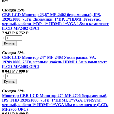
нет
Скидка
15%
CBR LCD Монитор 23,8" MF-2402 безрамочный, IPS,
1920x1080, 75Гц, Динамики, 1*DP, 1*HDMI, FreeSync,
черный, кабели 1*DP+1* HDMI+1*VGA 1.5м в комплекте
[LCD-MF2402-OPC]
7 947
Р
6 752
Р
+
−
Купить
Скидка
12%
CBR LCD Монитор 24" MF-2403 Узкая рамка, VA,
1920x1080, 75Гц, черный, кабель HDMI 1.5м в комплекте
[LCD-MF2403-OPC]
8 041
Р
7 090
Р
+
−
Купить
Скидка
12%
Монитор CBR LCD Монитор 27" MF-2706 безрамочный,
IPS, FHD 1920x1080, 75Гц, 1*HDMI, 1*VGA, FreeSync,
черный, кабели 1* HDMI+1*VGA1.5м в комплекте (LCD-
MF2706-OPC)
9 641
Р
8 499
Р