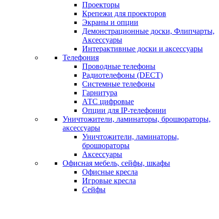
Проекторы
Крепежи для проекторов
Экраны и опции
Демонстрационные доски, Флипчарты,
Аксессуары
Интерактивные доски и аксессуары
Телефония
Проводные телефоны
Радиотелефоны (DECT)
Системные телефоны
Гарнитура
АТС цифровые
Опции для IP-телефонии
Уничтожители, ламинаторы, брошюраторы,
аксессуары
Уничтожители, ламинаторы,
брошюраторы
Аксессуары
Офисная мебель, сейфы, шкафы
Офисные кресла
Игровые кресла
Сейфы