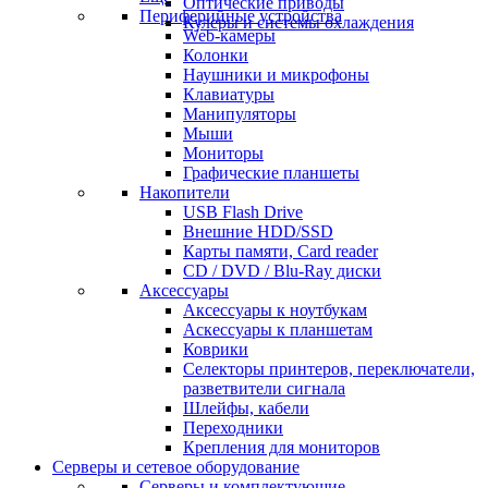
Оптические приводы
Периферийные устройства
Кулеры и системы охлаждения
Web-камеры
Колонки
Наушники и микрофоны
Клавиатуры
Манипуляторы
Мыши
Мониторы
Графические планшеты
Накопители
USB Flash Drive
Внешние HDD/SSD
Карты памяти, Card reader
CD / DVD / Blu-Ray диски
Аксессуары
Аксессуары к ноутбукам
Аскессуары к планшетам
Коврики
Селекторы принтеров, переключатели,
разветвители сигнала
Шлейфы, кабели
Переходники
Крепления для мониторов
Серверы и сетевое оборудование
Серверы и комплектующие