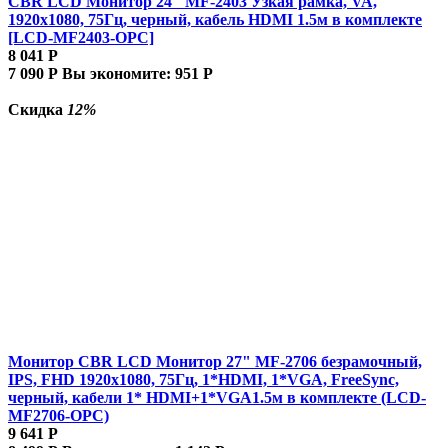
CBR LCD Монитор 24" MF-2403 Узкая рамка, VA,
1920x1080, 75Гц, черный, кабель HDMI 1.5м в комплекте
[LCD-MF2403-OPC]
8 041
Р
7 090
Р
Вы экономите:
951
Р
Скидка
12%
Монитор CBR LCD Монитор 27" MF-2706 безрамочный,
IPS, FHD 1920x1080, 75Гц, 1*HDMI, 1*VGA, FreeSync,
черный, кабели 1* HDMI+1*VGA1.5м в комплекте (LCD-
MF2706-OPC)
9 641
Р