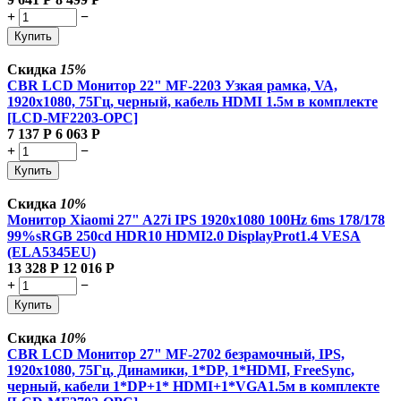
+
−
Купить
Скидка
15%
CBR LCD Монитор 22" MF-2203 Узкая рамка, VA,
1920x1080, 75Гц, черный, кабель HDMI 1.5м в комплекте
[LCD-MF2203-OPC]
7 137
Р
6 063
Р
+
−
Купить
Скидка
10%
Монитор Xiaomi 27" A27i IPS 1920x1080 100Hz 6ms 178/178
99%sRGB 250cd HDR10 HDMI2.0 DisplayProt1.4 VESA
(ELA5345EU)
13 328
Р
12 016
Р
+
−
Купить
Скидка
10%
CBR LCD Монитор 27" MF-2702 безрамочный, IPS,
1920x1080, 75Гц, Динамики, 1*DP, 1*HDMI, FreeSync,
черный, кабели 1*DP+1* HDMI+1*VGA1.5м в комплекте