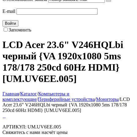
E-mail
Войти
Запомнить
LCD Acer 23.6" V246HQLbi
черный {VA 1920x1080 5ms
178/178 250cd 60Hz HDMI}
[UM.UV6EE.005]
Главная
/
Каталог
/
Компьютеры и
комплектующие
/
Периферийные устройства
/
Мониторы
/
LCD
Acer 23.6" V246HQLbi черный {VA 1920x1080 5ms 178/178
250cd 60Hz HDMI} [UM.UV6EE.005]
АРТИКУЛ:
UM.UV6EE.005
Свяжитесь с нами насчёт цены