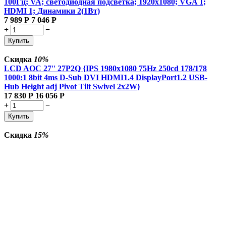
100Гц; VA; светодиодная подсветка; 1920x1080; VGA 1;
HDMI 1; Динамики 2(1Вт)
7 989
Р
7 046
Р
+
−
Купить
Скидка
10%
LCD AOC 27'' 27P2Q {IPS 1980x1080 75Hz 250cd 178/178
1000:1 8bit 4ms D-Sub DVI HDMI1.4 DisplayPort1.2 USB-
Hub Height adj Pivot Tilt Swivel 2x2W}
17 830
Р
16 056
Р
+
−
Купить
Скидка
15%