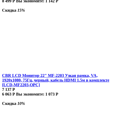
8 499
Р
Вы экономите:
1 142
Р
Скидка
15%
CBR LCD Монитор 22" MF-2203 Узкая рамка, VA,
1920x1080, 75Гц, черный, кабель HDMI 1.5м в комплекте
[LCD-MF2203-OPC]
7 137
Р
6 063
Р
Вы экономите:
1 073
Р
Скидка
10%