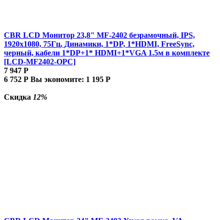
CBR LCD Монитор 23,8" MF-2402 безрамочный, IPS,
1920x1080, 75Гц, Динамики, 1*DP, 1*HDMI, FreeSync,
черный, кабели 1*DP+1* HDMI+1*VGA 1.5м в комплекте
[LCD-MF2402-OPC]
7 947
Р
6 752
Р
Вы экономите:
1 195
Р
Скидка
12%