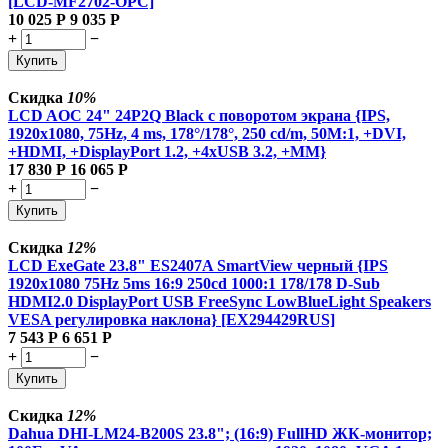
[LCD-MF2702-OPC]
10 025
Р
9 035
Р
+
−
Купить
Скидка
10%
LCD AOC 24" 24P2Q Black с поворотом экрана {IPS,
1920x1080, 75Hz, 4 ms, 178°/178°, 250 cd/m, 50M:1, +DVI,
+HDMI, +DisplayPort 1.2, +4xUSB 3.2, +MM}
17 830
Р
16 065
Р
+
−
Купить
Скидка
12%
LCD ExeGate 23.8" ES2407A SmartView черный {IPS
1920x1080 75Hz 5ms 16:9 250cd 1000:1 178/178 D-Sub
HDMI2.0 DisplayPort USB FreeSync LowBlueLight Speakers
VESA регулировка наклона} [EX294429RUS]
7 543
Р
6 651
Р
+
−
Купить
Скидка
12%
Dahua DHI-LM24-B200S 23.8"; (16:9) FullHD ЖК-монитор;