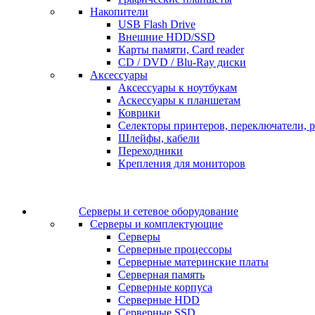
Накопители
USB Flash Drive
Внешние HDD/SSD
Карты памяти, Card reader
CD / DVD / Blu-Ray диски
Аксессуары
Аксессуары к ноутбукам
Аскессуары к планшетам
Коврики
Селекторы принтеров, переключатели, р
Шлейфы, кабели
Переходники
Крепления для мониторов
Серверы и сетевое оборудование
Серверы и комплектующие
Серверы
Серверные процессоры
Серверные материнские платы
Серверная память
Серверные корпуса
Серверные HDD
Серверные SSD