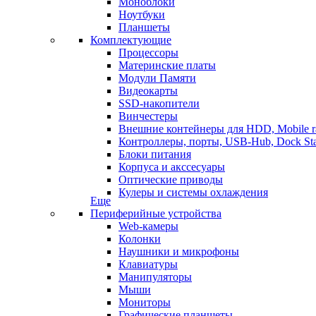
Моноблоки
Ноутбуки
Планшеты
Комплектующие
Процессоры
Материнские платы
Модули Памяти
Видеокарты
SSD-накопители
Винчестеры
Внешние контейнеры для HDD, Mobile r
Контроллеры, порты, USB-Hub, Dock Sta
Блоки питания
Корпуса и акссесуары
Оптические приводы
Кулеры и системы охлаждения
Еще
Периферийные устройства
Web-камеры
Колонки
Наушники и микрофоны
Клавиатуры
Манипуляторы
Мыши
Мониторы
Графические планшеты