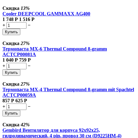
Скидка
13%
Cooler DEEPCOOL GAMMAXX AG400
1 748
Р
1 516
Р
+
−
Купить
Скидка
27%
Термопаста MX-6 Thermal Compound 8-gramm
ACTCP00081A
1 040
Р
759
Р
+
−
Купить
Скидка
27%
Термопаста MX-4 Thermal Compound 8-gramm mit Spachtel
ACTCP00059A
857
Р
625
Р
+
−
Купить
Скидка
42%
Gembird Вентилятор для корпуса 92x92x25,
гидродинамический, 4 pin, провод 30 см (D9225HM-4)