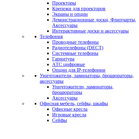
Проекторы
Крепежи для проекторов
Экраны и опции
Демонстрационные доски, Флипчарты,
Аксессуары
Интерактивные доски и аксессуары
Телефония
Проводные телефоны
Радиотелефоны (DECT)
Системные телефоны
Гарнитура
АТС цифровые
Опции для IP-телефонии
Уничтожители, ламинаторы, брошюраторы,
аксессуары
Уничтожители, ламинаторы,
брошюраторы
Аксессуары
Офисная мебель, сейфы, шкафы
Офисные кресла
Игровые кресла
Сейфы