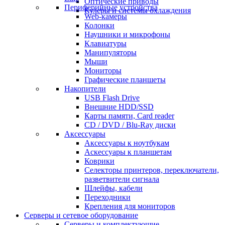
Оптические приводы
Периферийные устройства
Кулеры и системы охлаждения
Web-камеры
Колонки
Наушники и микрофоны
Клавиатуры
Манипуляторы
Мыши
Мониторы
Графические планшеты
Накопители
USB Flash Drive
Внешние HDD/SSD
Карты памяти, Card reader
CD / DVD / Blu-Ray диски
Аксессуары
Аксессуары к ноутбукам
Аскессуары к планшетам
Коврики
Селекторы принтеров, переключатели,
разветвители сигнала
Шлейфы, кабели
Переходники
Крепления для мониторов
Серверы и сетевое оборудование
Серверы и комплектующие