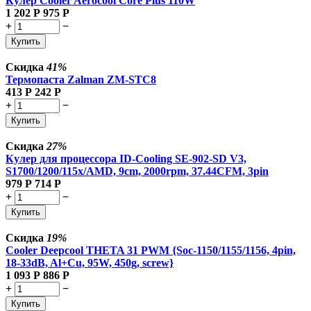
Кулер Cooler Aerocool Core Plus 110W
1 202
Р
975
Р
+
−
Купить
Скидка
41%
Термопаста Zalman ZM-STC8
413
Р
242
Р
+
−
Купить
Скидка
27%
Кулер для процессора ID-Cooling SE-902-SD V3,
S1700/1200/115x/AMD, 9cm, 2000rpm, 37.44CFM, 3pin
979
Р
714
Р
+
−
Купить
Скидка
19%
Cooler Deepcool THETA 31 PWM {Soc-1150/1155/1156, 4pin,
18-33dB, Al+Cu, 95W, 450g, screw}
1 093
Р
886
Р
+
−
Купить