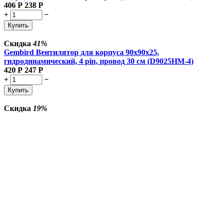
406
Р
238
Р
+
−
Купить
Скидка
41%
Gembird Вентилятор для корпуса 90x90x25,
гидродинамический, 4 pin, провод 30 см (D9025HM-4)
420
Р
247
Р
+
−
Купить
Скидка
19%