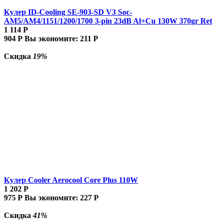
Кулер ID-Cooling SE-903-SD V3 Soc-
AM5/AM4/1151/1200/1700 3-pin 23dB Al+Cu 130W 370gr Ret
1 114
Р
904
Р
Вы экономите:
211
Р
Скидка
19%
Кулер Cooler Aerocool Core Plus 110W
1 202
Р
975
Р
Вы экономите:
227
Р
Скидка
41%