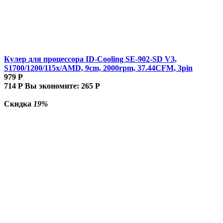
Кулер для процессора ID-Cooling SE-902-SD V3,
S1700/1200/115x/AMD, 9cm, 2000rpm, 37.44CFM, 3pin
979
Р
714
Р
Вы экономите:
265
Р
Скидка
19%