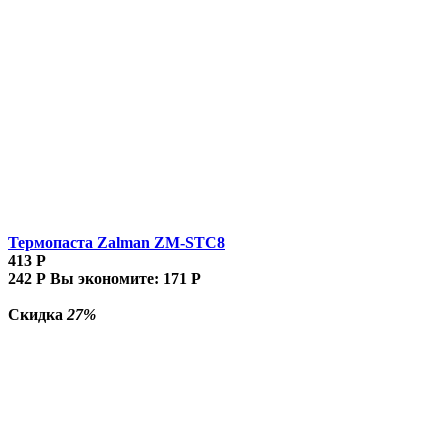
Термопаста Zalman ZM-STC8
413
Р
242
Р
Вы экономите:
171
Р
Скидка
27%