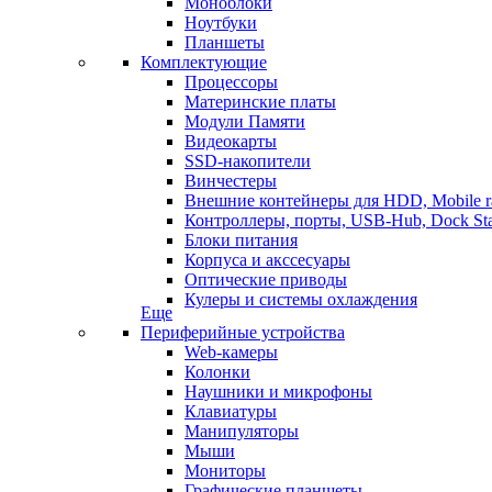
Моноблоки
Ноутбуки
Планшеты
Комплектующие
Процессоры
Материнские платы
Модули Памяти
Видеокарты
SSD-накопители
Винчестеры
Внешние контейнеры для HDD, Mobile r
Контроллеры, порты, USB-Hub, Dock Sta
Блоки питания
Корпуса и акссесуары
Оптические приводы
Кулеры и системы охлаждения
Еще
Периферийные устройства
Web-камеры
Колонки
Наушники и микрофоны
Клавиатуры
Манипуляторы
Мыши
Мониторы
Графические планшеты