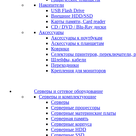
Накопители
USB Flash Drive
Внешние HDD/SSD
Карты памяти, Card reader
CD / DVD / Blu-Ray диски
Аксессуары
Аксессуары к ноутбукам
Аскессуары к планшетам
Коврики
Селекторы принтеров, переключатели, р
Шлейфы, кабели
Переходники
Крепления для мониторов
Серверы и сетевое оборудование
Серверы и комплектующие
Серверы
Серверные процессоры
Серверные материнские платы
Серверная память
Серверные корпуса
Серверные HDD
Серверные SSD