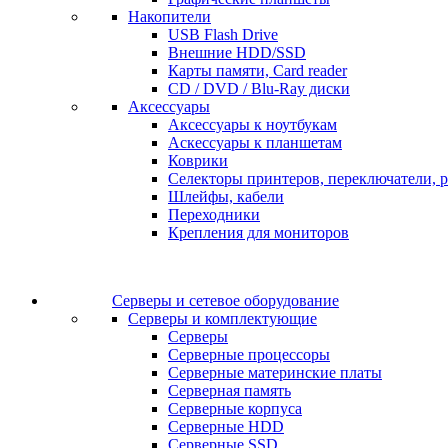
Накопители
USB Flash Drive
Внешние HDD/SSD
Карты памяти, Card reader
CD / DVD / Blu-Ray диски
Аксессуары
Аксессуары к ноутбукам
Аскессуары к планшетам
Коврики
Селекторы принтеров, переключатели, р
Шлейфы, кабели
Переходники
Крепления для мониторов
Серверы и сетевое оборудование
Серверы и комплектующие
Серверы
Серверные процессоры
Серверные материнские платы
Серверная память
Серверные корпуса
Серверные HDD
Серверные SSD