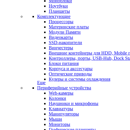
Моноблоки
Ноутбуки
Планшеты
Комплектующие
Процессоры
Материнские платы
Модули Памяти
Видеокарты
SSD-накопители
Винчестеры
Внешние контейнеры для HDD, Mobile r
Контроллеры, порты, USB-Hub, Dock Sta
Блоки питания
Корпуса и акссесуары
Оптические приводы
Кулеры и системы охлаждения
Еще
Периферийные устройства
Web-камеры
Колонки
Наушники и микрофоны
Клавиатуры
Манипуляторы
Мыши
Мониторы
Графические планшеты