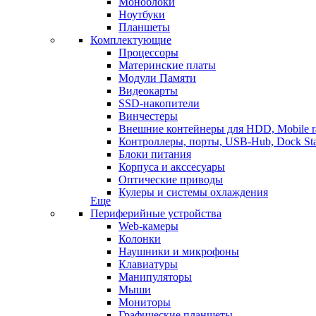
Моноблоки
Ноутбуки
Планшеты
Комплектующие
Процессоры
Материнские платы
Модули Памяти
Видеокарты
SSD-накопители
Винчестеры
Внешние контейнеры для HDD, Mobile r
Контроллеры, порты, USB-Hub, Dock Sta
Блоки питания
Корпуса и акссесуары
Оптические приводы
Кулеры и системы охлаждения
Еще
Периферийные устройства
Web-камеры
Колонки
Наушники и микрофоны
Клавиатуры
Манипуляторы
Мыши
Мониторы
Графические планшеты