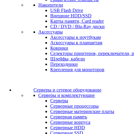
Накопители
USB Flash Drive
Внешние HDD/SSD
Карты памяти, Card reader
CD / DVD / Blu-Ray диски
Аксессуары
Аксессуары к ноутбукам
Аскессуары к планшетам
Коврики
Селекторы принтеров, переключатели, р
Шлейфы, кабели
Переходники
Крепления для мониторов
Серверы и сетевое оборудование
Серверы и комплектующие
Серверы
Серверные процессоры
Серверные материнские платы
Серверная память
Серверные корпуса
Серверные HDD
Серверные SSD