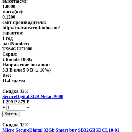
высота(см):
1.0000
масса(кг):
0.1200
сайт производителя:
http://ru.transcend-info.com/
гарантия:
1 год
partNumber:
TS64GCF1000
Серия:
Ultimate 1000x
Напряжение питания:
3.3 В или 5.0 В (± 10%)
Вес:
11.4 грамм
Скидка
33%
SecureDigital 8GB Netac P600
1 299
Р
875
Р
+
−
Купить
Скидка
32%
Micro SecureDigital 32Gb Smart buy SB32GBSDCL10-01