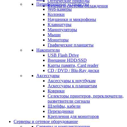
Оптические приводы
Периферийные устройства
Кулеры и системы охлаждения
Web-камеры
Колонки
Наушники и микрофоны
Клавиатуры
Манипуляторы
Мыши
Мониторы
Графические планшеты
Накопители
USB Flash Drive
Внешние HDD/SSD
Карты памяти, Card reader
CD / DVD / Blu-Ray диски
Аксессуары
Аксессуары к ноутбукам
Аскессуары к планшетам
Коврики
Селекторы принтеров, переключатели,
разветвители сигнала
Шлейфы, кабели
Переходники
Крепления для мониторов
Серверы и сетевое оборудование
Серверы и комплектующие