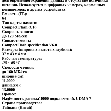
долговременногохранения данных в отсутствие источника
питания. Используется в цифровых камерах, карманных
компьютерах и других устройствах
Емкость (ГБ):
64
Тип карты памяти:
Compact Flash (CF)
Скорость записи:
До 120 Мб/сек
Совместимость:
CompactFlash specification V6.0
Размеры (ширина x высота x глубина):
37 x 43 x 4 мм
Рабочая температура:
-25 ~ 85 °C
Скорость чтения:
до 160 МБ/сек
ширина(см):
11.0000
длина(см):
13.0000
Прочее:
Надёжность разъема10000 подключений, UDMA 7
Страна производства:
Тайвань (Китай)