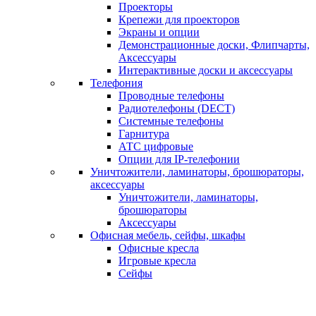
Проекторы
Крепежи для проекторов
Экраны и опции
Демонстрационные доски, Флипчарты,
Аксессуары
Интерактивные доски и аксессуары
Телефония
Проводные телефоны
Радиотелефоны (DECT)
Системные телефоны
Гарнитура
АТС цифровые
Опции для IP-телефонии
Уничтожители, ламинаторы, брошюраторы,
аксессуары
Уничтожители, ламинаторы,
брошюраторы
Аксессуары
Офисная мебель, сейфы, шкафы
Офисные кресла
Игровые кресла
Сейфы