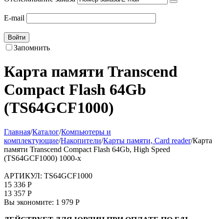
E-mail
Войти
Запомнить
Карта памяти Transcend
Compact Flash 64Gb
(TS64GCF1000)
Главная
/
Каталог
/
Компьютеры и
комплектующие
/
Накопители
/
Карты памяти, Card reader
/
Карта
памяти Transcend Compact Flash 64Gb, High Speed
(TS64GCF1000) 1000-x
АРТИКУЛ:
TS64GCF1000
15 336
Р
13 357
Р
Вы экономите:
1 979
Р