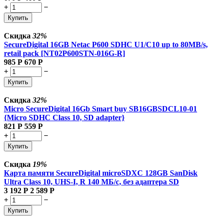
+
−
Купить
Скидка
32%
SecureDigital 16GB Netac P600 SDHC U1/C10 up to 80MB/s,
retail pack [NT02P600STN-016G-R]
985
Р
670
Р
+
−
Купить
Скидка
32%
Micro SecureDigital 16Gb Smart buy SB16GBSDCL10-01
{Micro SDHC Class 10, SD adapter}
821
Р
559
Р
+
−
Купить
Скидка
19%
Карта памяти SecureDigital microSDXC 128GB SanDisk
Ultra Class 10, UHS-I, R 140 МБ/с,
без адаптера SD
3 192
Р
2 589
Р
+
−
Купить