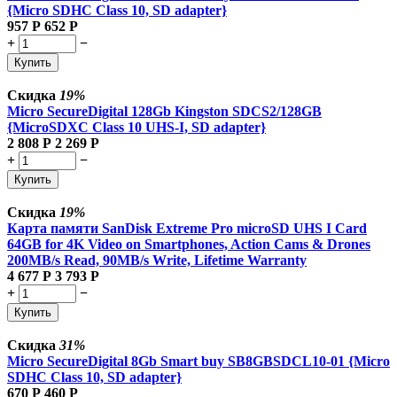
{Micro SDHC Class 10, SD adapter}
957
Р
652
Р
+
−
Купить
Скидка
19%
Micro SecureDigital 128Gb Kingston SDCS2/128GB
{MicroSDXC Class 10 UHS-I, SD adapter}
2 808
Р
2 269
Р
+
−
Купить
Скидка
19%
Карта памяти SanDisk Extreme Pro microSD UHS I Card
64GB for 4K Video on Smartphones, Action Cams & Drones
200MB/s Read, 90MB/s Write, Lifetime Warranty
4 677
Р
3 793
Р
+
−
Купить
Скидка
31%
Micro SecureDigital 8Gb Smart buy SB8GBSDCL10-01 {Micro
SDHC Class 10, SD adapter}
670
Р
460
Р