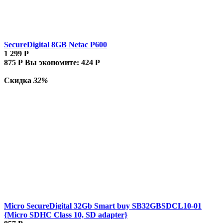
SecureDigital 8GB Netac P600
1 299
Р
875
Р
Вы экономите:
424
Р
Скидка
32%
Micro SecureDigital 32Gb Smart buy SB32GBSDCL10-01
{Micro SDHC Class 10, SD adapter}