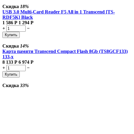
Скидка
18%
USB 3.0 Multi-Card Reader F5 All in 1 Transcend [TS-
RDF5K] Black
1 586
Р
1 294
Р
+
−
Купить
Скидка
14%
Карта памяти Transcend Compact Flash 8Gb (TS8GCF133)
133-x
8 133
Р
6 974
Р
+
−
Купить
Скидка
33%