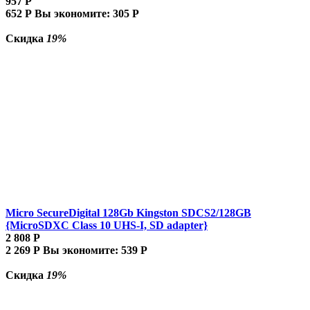
957
Р
652
Р
Вы экономите:
305
Р
Скидка
19%
Micro SecureDigital 128Gb Kingston SDCS2/128GB
{MicroSDXC Class 10 UHS-I, SD adapter}
2 808
Р
2 269
Р
Вы экономите:
539
Р
Скидка
19%