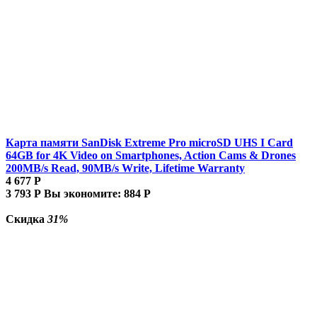
Карта памяти SanDisk Extreme Pro microSD UHS I Card
64GB for 4K Video on Smartphones, Action Cams & Drones
200MB/s Read, 90MB/s Write, Lifetime Warranty
4 677
Р
3 793
Р
Вы экономите:
884
Р
Скидка
31%