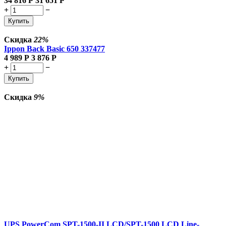
34 816
Р
31 651
Р
+
−
Купить
Скидка
22%
Ippon Back Basic 650 337477
4 989
Р
3 876
Р
+
−
Купить
Скидка
9%
UPS PowerCom SPT-1500-II LCD/SPT-1500 LCD Line-