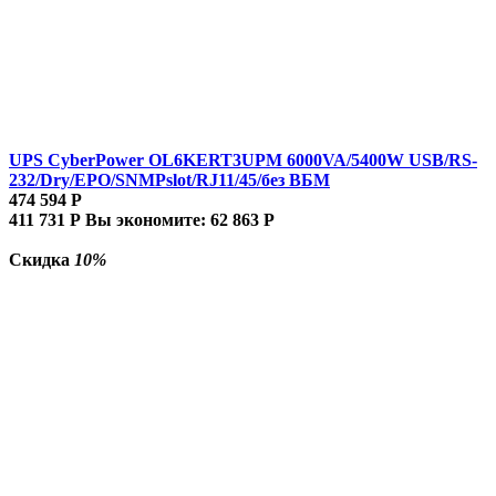
UPS CyberPower OL6KERT3UPM 6000VA/5400W USB/RS-
232/Dry/EPO/SNMPslot/RJ11/45/без ВБМ
474 594
Р
411 731
Р
Вы экономите:
62 863
Р
Скидка
10%