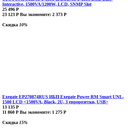
Interactive, 1500VA/1200W, LCD, SNMP Slot
25 496
Р
23 123
Р
Вы экономите:
2 373
Р
Скидка
10%
Exegate EP270874RUS ИБП Exegate Power RM Smart UNL-
1500 LCD <1500VA, Black, 2U, 3 евророзетки, USB>
13 135
Р
11 860
Р
Вы экономите:
1 275
Р
Скидка
15%