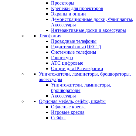
Проекторы
Крепежи для проекторов
Экраны и опции
Демонстрационные доски, Флипчарты,
Аксессуары
Интерактивные доски и аксессуары
Телефония
Проводные телефоны
Радиотелефоны (DECT)
Системные телефоны
Гарнитура
АТС цифровые
Опции для IP-телефонии
Уничтожители, ламинаторы, брошюраторы,
аксессуары
Уничтожители, ламинаторы,
брошюраторы
Аксессуары
Офисная мебель, сейфы, шкафы
Офисные кресла
Игровые кресла
Сейфы