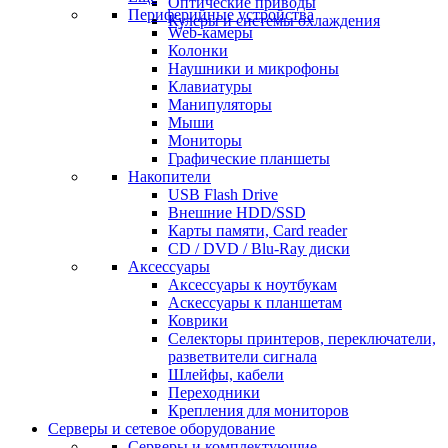
Оптические приводы
Периферийные устройства
Кулеры и системы охлаждения
Web-камеры
Колонки
Наушники и микрофоны
Клавиатуры
Манипуляторы
Мыши
Мониторы
Графические планшеты
Накопители
USB Flash Drive
Внешние HDD/SSD
Карты памяти, Card reader
CD / DVD / Blu-Ray диски
Аксессуары
Аксессуары к ноутбукам
Аскессуары к планшетам
Коврики
Селекторы принтеров, переключатели,
разветвители сигнала
Шлейфы, кабели
Переходники
Крепления для мониторов
Серверы и сетевое оборудование
Серверы и комплектующие