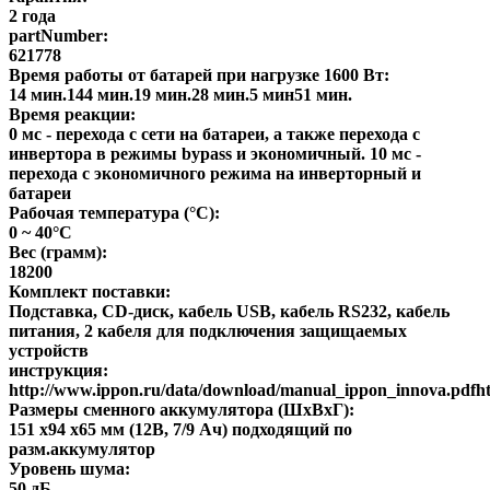
2 года
partNumber:
621778
Время работы от батарей при нагрузке 1600 Вт:
14 мин.144 мин.19 мин.28 мин.5 мин51 мин.
Время реакции:
0 мс - перехода с сети на батареи, а также перехода с
инвертора в режимы bypass и экономичный. 10 мс -
перехода с экономичного режима на инверторный и
батареи
Рабочая температура (°C):
0 ~ 40°C
Вес (грамм):
18200
Комплект поставки:
Подставка, CD-диск, кабель USB, кабель RS232, кабель
питания, 2 кабеля для подключения защищаемых
устройств
инструкция:
http://www.ippon.ru/data/download/manual_ippon_innova.pdfh
Размеры сменного аккумулятора (ШхВхГ):
151 х94 х65 мм (12В, 7/9 Ач) подходящий по
разм.аккумулятор
Уровень шума:
50 дБ