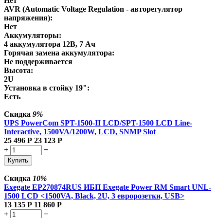
Нет
AVR (Automatic Voltage Regulation - авторегулятор
напряжения):
Нет
Аккумуляторы:
4 аккумулятора 12В, 7 Ач
Горячая замена аккумулятора:
Не поддерживается
Высота:
2U
Установка в стойку 19":
Есть
Скидка
9%
UPS PowerCom SPT-1500-II LCD/SPT-1500 LCD Line-
Interactive, 1500VA/1200W, LCD, SNMP Slot
25 496
Р
23 123
Р
+
−
Купить
Скидка
10%
Exegate EP270874RUS ИБП Exegate Power RM Smart UNL-
1500 LCD <1500VA, Black, 2U, 3 евророзетки, USB>
13 135
Р
11 860
Р
+
−