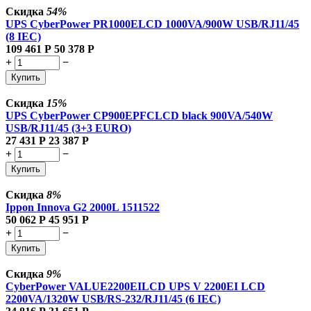
Скидка
54%
UPS CyberPower PR1000ELCD 1000VA/900W USB/RJ11/45
(8 IEC)
109 461
Р
50 378
Р
+
−
Купить
Скидка
15%
UPS CyberPower CP900EPFCLCD black 900VA/540W
USB/RJ11/45 (3+3 EURO)
27 431
Р
23 387
Р
+
−
Купить
Скидка
8%
Ippon Innova G2 2000L 1511522
50 062
Р
45 951
Р
+
−
Купить
Скидка
9%
CyberPower VALUE2200EILCD UPS V 2200EI LCD
2200VA/1320W USB/RS-232/RJ11/45 (6 IEC)