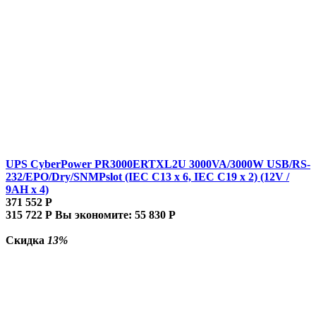
UPS CyberPower PR3000ERTXL2U 3000VA/3000W USB/RS-
232/EPO/Dry/SNMPslot (IEC C13 x 6, IEC C19 x 2) (12V /
9AH х 4)
371 552
Р
315 722
Р
Вы экономите:
55 830
Р
Скидка
13%