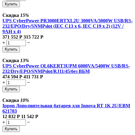
Купить
Скидка
15%
UPS CyberPower PR3000ERTXL2U 3000VA/3000W USB/RS-
232/EPO/Dry/SNMPslot (IEC C13 x 6, IEC C19 x 2) (12V /
9AH х 4)
371 552
Р
315 722
Р
+
−
Купить
Скидка
13%
UPS CyberPower OL6KERT3UPM 6000VA/5400W USB/RS-
232/Dry/EPO/SNMPslot/RJ11/45/без ВБМ
474 594
Р
411 731
Р
+
−
Купить
Скидка
10%
Ippon Дополнительная батарея для Innova RT 1K 2U/EBM
621783
12 832
Р
11 542
Р
+
−
Купить