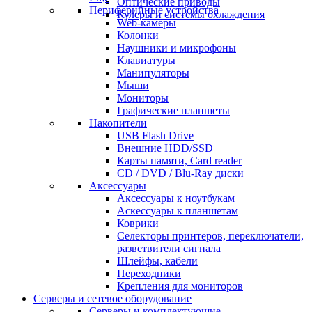
Оптические приводы
Периферийные устройства
Кулеры и системы охлаждения
Web-камеры
Колонки
Наушники и микрофоны
Клавиатуры
Манипуляторы
Мыши
Мониторы
Графические планшеты
Накопители
USB Flash Drive
Внешние HDD/SSD
Карты памяти, Card reader
CD / DVD / Blu-Ray диски
Аксессуары
Аксессуары к ноутбукам
Аскессуары к планшетам
Коврики
Селекторы принтеров, переключатели,
разветвители сигнала
Шлейфы, кабели
Переходники
Крепления для мониторов
Серверы и сетевое оборудование
Серверы и комплектующие