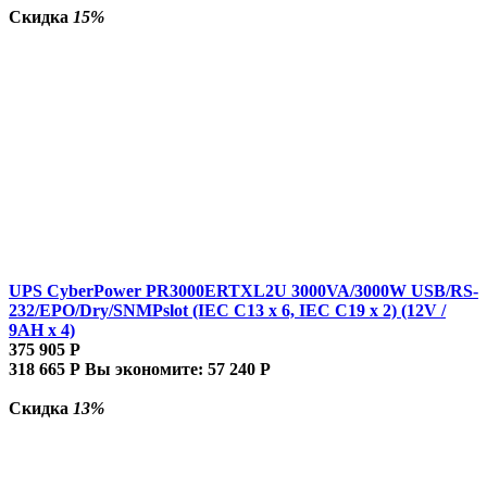
Скидка
15%
UPS CyberPower PR3000ERTXL2U 3000VA/3000W USB/RS-
232/EPO/Dry/SNMPslot (IEC C13 x 6, IEC C19 x 2) (12V /
9AH х 4)
375 905
Р
318 665
Р
Вы экономите:
57 240
Р
Скидка
13%