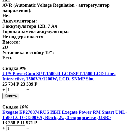
AVR (Automatic Voltage Regulation - авторегулятор
напряжения):
Нет
Аккумуляторы:
3 аккумулятора 12В, 7 Ач
Горячая замена аккумулятора:
Не поддерживается
Высота:
2U
Установка в стойку 19":
Есть
Скидка
9%
UPS PowerCom SPT-1500-II LCD/SPT-1500 LCD Line-
Interactive, 1500VA/1200W, LCD, SNMP Slot
25 734
Р
23 339
Р
+
−
Купить
Скидка
10%
Exegate EP270874RUS ИБП Exegate Power RM Smart UNL-
1500 LCD <1500VA, Black, 2U, 3 евророзетки, USB>
13 258
Р
11 971
Р
+
−