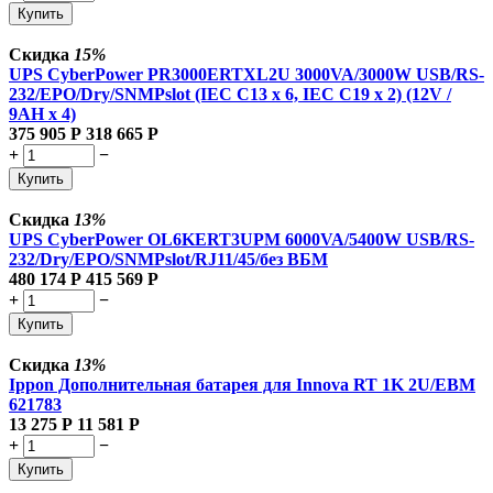
Купить
Скидка
15%
UPS CyberPower PR3000ERTXL2U 3000VA/3000W USB/RS-
232/EPO/Dry/SNMPslot (IEC C13 x 6, IEC C19 x 2) (12V /
9AH х 4)
375 905
Р
318 665
Р
+
−
Купить
Скидка
13%
UPS CyberPower OL6KERT3UPM 6000VA/5400W USB/RS-
232/Dry/EPO/SNMPslot/RJ11/45/без ВБМ
480 174
Р
415 569
Р
+
−
Купить
Скидка
13%
Ippon Дополнительная батарея для Innova RT 1K 2U/EBM
621783
13 275
Р
11 581
Р
+
−
Купить