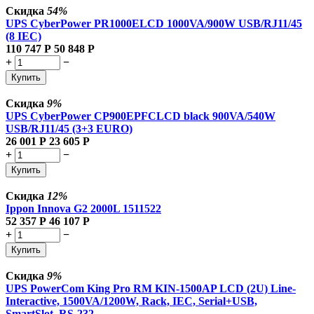
Скидка
54%
UPS CyberPower PR1000ELCD 1000VA/900W USB/RJ11/45
(8 IEC)
110 747
Р
50 848
Р
+
−
Купить
Скидка
9%
UPS CyberPower CP900EPFCLCD black 900VA/540W
USB/RJ11/45 (3+3 EURO)
26 001
Р
23 605
Р
+
−
Купить
Скидка
12%
Ippon Innova G2 2000L 1511522
52 357
Р
46 107
Р
+
−
Купить
Скидка
9%
UPS PowerCom King Pro RM KIN-1500AP LCD (2U) Line-
Interactive, 1500VA/1200W, Rack, IEC, Serial+USB,
SmartSlot, RS-232