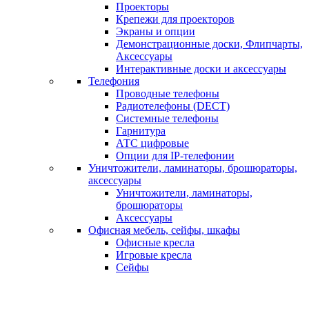
Проекторы
Крепежи для проекторов
Экраны и опции
Демонстрационные доски, Флипчарты,
Аксессуары
Интерактивные доски и аксессуары
Телефония
Проводные телефоны
Радиотелефоны (DECT)
Системные телефоны
Гарнитура
АТС цифровые
Опции для IP-телефонии
Уничтожители, ламинаторы, брошюраторы,
аксессуары
Уничтожители, ламинаторы,
брошюраторы
Аксессуары
Офисная мебель, сейфы, шкафы
Офисные кресла
Игровые кресла
Сейфы