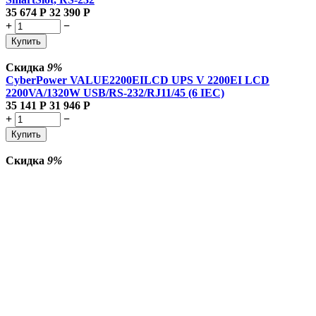
35 674
Р
32 390
Р
+
−
Купить
Скидка
9%
CyberPower VALUE2200EILCD UPS V 2200EI LCD
2200VA/1320W USB/RS-232/RJ11/45 (6 IEC)
35 141
Р
31 946
Р
+
−
Купить
Скидка
9%