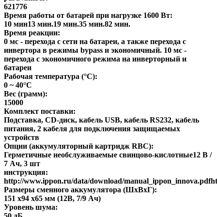
621776
Время работы от батарей при нагрузке 1600 Вт:
10 мин13 мин.19 мин.35 мин.82 мин.
Время реакции:
0 мс - перехода с сети на батареи, а также перехода с
инвертора в режимы bypass и экономичный. 10 мс -
перехода с экономичного режима на инверторный и
батареи
Рабочая температура (°C):
0 ~ 40°C
Вес (грамм):
15000
Комплект поставки:
Подставка, CD-диск, кабель USB, кабель RS232, кабель
питания, 2 кабеля для подключения защищаемых
устройств
Опции (аккумуляторный картридж RBC):
Герметичные необслуживаемые свинцово-кислотные12 В /
7 Ач, 3 шт
инструкция:
http://www.ippon.ru/data/download/manual_ippon_innova.pdfh
Размеры сменного аккумулятора (ШхВхГ):
151 х94 х65 мм (12В, 7/9 Ач)
Уровень шума:
50 дБ