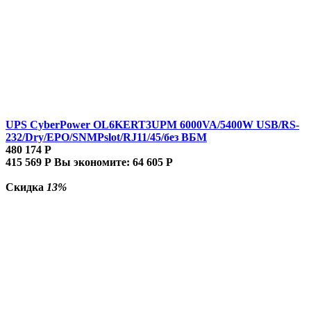
UPS CyberPower OL6KERT3UPM 6000VA/5400W USB/RS-
232/Dry/EPO/SNMPslot/RJ11/45/без ВБМ
480 174
Р
415 569
Р
Вы экономите:
64 605
Р
Скидка
13%