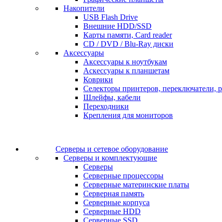
Накопители
USB Flash Drive
Внешние HDD/SSD
Карты памяти, Card reader
CD / DVD / Blu-Ray диски
Аксессуары
Аксессуары к ноутбукам
Аскессуары к планшетам
Коврики
Селекторы принтеров, переключатели, р
Шлейфы, кабели
Переходники
Крепления для мониторов
Серверы и сетевое оборудование
Серверы и комплектующие
Серверы
Серверные процессоры
Серверные материнские платы
Серверная память
Серверные корпуса
Серверные HDD
Серверные SSD