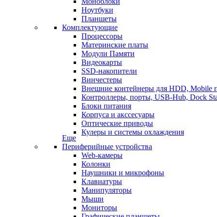
Моноблоки
Ноутбуки
Планшеты
Комплектующие
Процессоры
Материнские платы
Модули Памяти
Видеокарты
SSD-накопители
Винчестеры
Внешние контейнеры для HDD, Mobile r
Контроллеры, порты, USB-Hub, Dock Sta
Блоки питания
Корпуса и акссесуары
Оптические приводы
Кулеры и системы охлаждения
Еще
Периферийные устройства
Web-камеры
Колонки
Наушники и микрофоны
Клавиатуры
Манипуляторы
Мыши
Мониторы
Графические планшеты