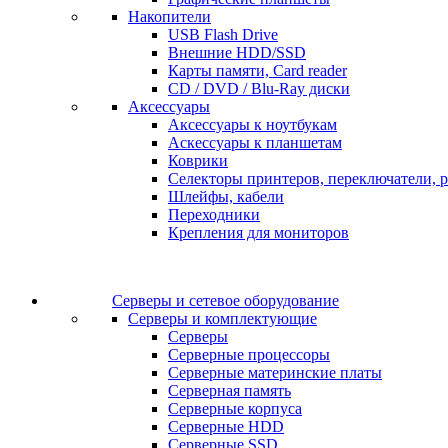
Накопители
USB Flash Drive
Внешние HDD/SSD
Карты памяти, Card reader
CD / DVD / Blu-Ray диски
Аксессуары
Аксессуары к ноутбукам
Аскессуары к планшетам
Коврики
Селекторы принтеров, переключатели, р
Шлейфы, кабели
Переходники
Крепления для мониторов
Серверы и сетевое оборудование
Серверы и комплектующие
Серверы
Серверные процессоры
Серверные материнские платы
Серверная память
Серверные корпуса
Серверные HDD
Серверные SSD