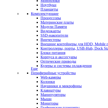
Моноблоки
Ноутбуки
Планшеты
Комплектующие
Процессоры
Материнские платы
Модули Памяти
Видеокарты
SSD-накопители
Винчестеры
Внешние контейнеры для HDD, Mobile r
Контроллеры, порты, USB-Hub, Dock Sta
Блоки питания
Корпуса и акссесуары
Оптические приводы
Кулеры и системы охлаждения
Еще
Периферийные устройства
Web-камеры
Колонки
Наушники и микрофоны
Клавиатуры
Манипуляторы
Мыши
Мониторы
Графические планшеты