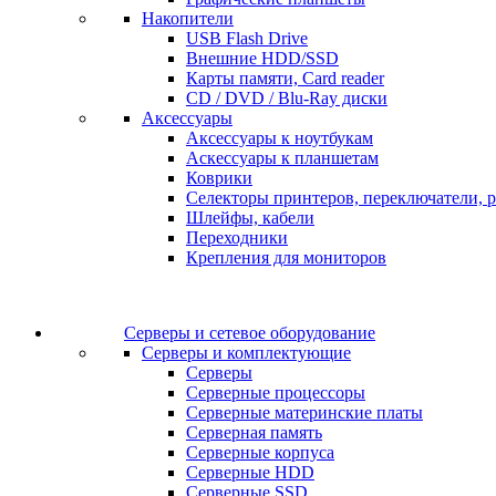
Накопители
USB Flash Drive
Внешние HDD/SSD
Карты памяти, Card reader
CD / DVD / Blu-Ray диски
Аксессуары
Аксессуары к ноутбукам
Аскессуары к планшетам
Коврики
Селекторы принтеров, переключатели, р
Шлейфы, кабели
Переходники
Крепления для мониторов
Серверы и сетевое оборудование
Серверы и комплектующие
Серверы
Серверные процессоры
Серверные материнские платы
Серверная память
Серверные корпуса
Серверные HDD
Серверные SSD