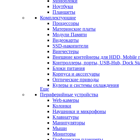
Моноблоки
Ноутбуки
Планшеты
Комплектующие
Процессоры
Материнские платы
Модули Памяти
Видеокарты
SSD-накопители
Винчестеры
Внешние контейнеры для HDD, Mobile r
Контроллеры, порты, USB-Hub, Dock Sta
Блоки питания
Корпуса и акссесуары
Оптические приводы
Кулеры и системы охлаждения
Еще
Периферийные устройства
Web-камеры
Колонки
Наушники и микрофоны
Клавиатуры
Манипуляторы
Мыши
Мониторы
Графические планшеты