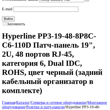
E-mail
Войти
Запомнить
Hyperline PP3-19-48-8P8C-
C6-110D Патч-панель 19",
2U, 48 портов RJ-45,
категория 6, Dual IDC,
ROHS, цвет черный (задний
кабельный организатор в
комплекте)
Главная
/
Каталог
/
Серверы и сетевое оборудование
/
Монтажное
оборудование
/
Розетки и патч-панели
/
Hyperline PP3-19-48-