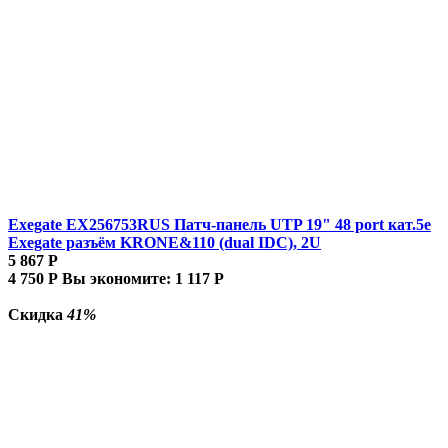
Exegate EX256753RUS Патч-панель UTP 19" 48 port кат.5e
Exegate разъём KRONE&110 (dual IDC), 2U
5 867
Р
4 750
Р
Вы экономите:
1 117
Р
Скидка
41%