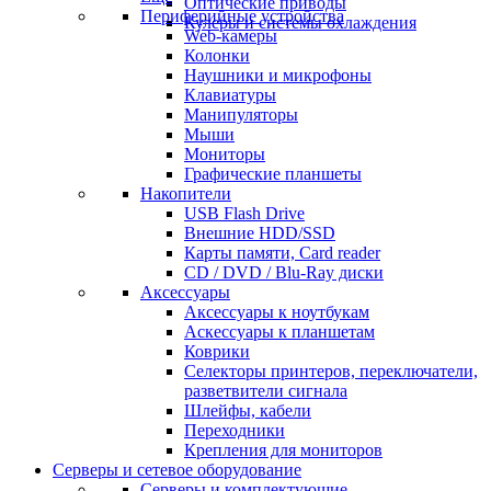
Оптические приводы
Периферийные устройства
Кулеры и системы охлаждения
Web-камеры
Колонки
Наушники и микрофоны
Клавиатуры
Манипуляторы
Мыши
Мониторы
Графические планшеты
Накопители
USB Flash Drive
Внешние HDD/SSD
Карты памяти, Card reader
CD / DVD / Blu-Ray диски
Аксессуары
Аксессуары к ноутбукам
Аскессуары к планшетам
Коврики
Селекторы принтеров, переключатели,
разветвители сигнала
Шлейфы, кабели
Переходники
Крепления для мониторов
Серверы и сетевое оборудование
Серверы и комплектующие