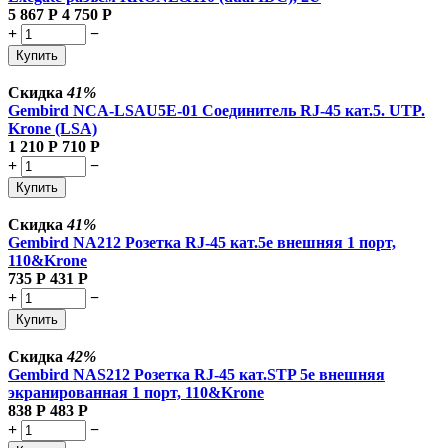
5 867
Р
4 750
Р
+
−
Купить
Скидка
41%
Gembird NCA-LSAU5E-01 Соединитель RJ-45 кат.5. UTP.
Krone (LSA)
1 210
Р
710
Р
+
−
Купить
Скидка
41%
Gembird NA212 Розетка RJ-45 кат.5e внешняя 1 порт,
110&Krone
735
Р
431
Р
+
−
Купить
Скидка
42%
Gembird NAS212 Розетка RJ-45 кат.STP 5e внешняя
экранированная 1 порт, 110&Krone
838
Р
483
Р
+
−