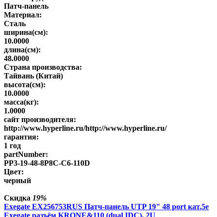
Патч-панель
Материал:
Сталь
ширина(см):
10.0000
длина(см):
48.0000
Страна производства:
Тайвань (Китай)
высота(см):
10.0000
масса(кг):
1.0000
сайт производителя:
http://www.hyperline.ru/http://www.hyperline.ru/
гарантия:
1 год
partNumber:
PP3-19-48-8P8C-C6-110D
Цвет:
черный
Скидка
19%
Exegate EX256753RUS Патч-панель UTP 19" 48 port кат.5e
Exegate разъём KRONE&110 (dual IDC), 2U