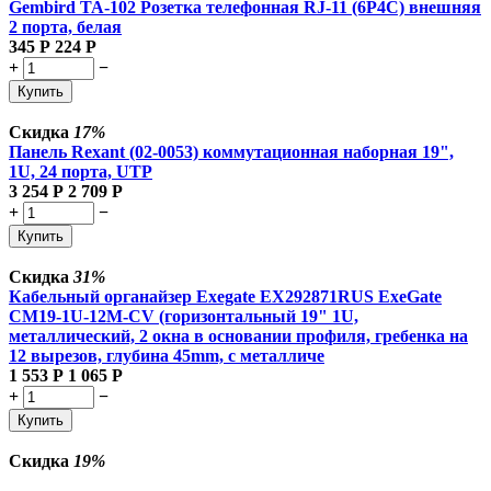
Gembird TA-102 Розетка телефонная RJ-11 (6P4C) внешняя
2 порта, белая
345
Р
224
Р
+
−
Купить
Скидка
17%
Панель Rexant (02-0053) коммутационная наборная 19",
1U, 24 порта, UTP
3 254
Р
2 709
Р
+
−
Купить
Скидка
31%
Кабельный органайзер Exegate EX292871RUS ExeGate
CM19-1U-12M-CV (горизонтальный 19" 1U,
металлический, 2 окна в основании профиля, гребенка на
12 вырезов, глубина 45mm, с металличе
1 553
Р
1 065
Р
+
−
Купить
Скидка
19%