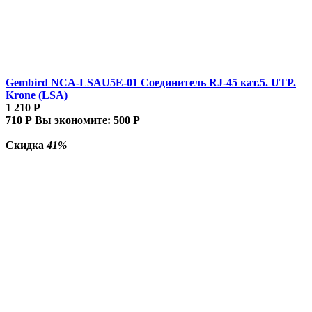
Gembird NCA-LSAU5E-01 Соединитель RJ-45 кат.5. UTP.
Krone (LSA)
1 210
Р
710
Р
Вы экономите:
500
Р
Скидка
41%