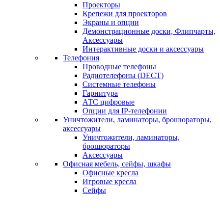
Проекторы
Крепежи для проекторов
Экраны и опции
Демонстрационные доски, Флипчарты,
Аксессуары
Интерактивные доски и аксессуары
Телефония
Проводные телефоны
Радиотелефоны (DECT)
Системные телефоны
Гарнитура
АТС цифровые
Опции для IP-телефонии
Уничтожители, ламинаторы, брошюраторы,
аксессуары
Уничтожители, ламинаторы,
брошюраторы
Аксессуары
Офисная мебель, сейфы, шкафы
Офисные кресла
Игровые кресла
Сейфы