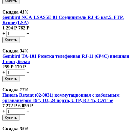
Купить
Скидка
41%
Gembird NCA-LSAS5E-01 Соединитель RJ-45 кат.5. FTP.
Krone (LSA)
1 294
Р
762
Р
+
−
Купить
Скидка
34%
Gembird TA-101 Розетка телефонная RJ-11 (6P4C) внешняя
1 порт, белая
259
Р
170
Р
+
−
Купить
Скидка
17%
Панель Rexant (02-0031) коммутационная с кабельным
органайзером 19", 1U, 24 порта, UTP, RJ-45, CAT 5e
7 272
Р
6 059
Р
+
−
Купить
Скидка
35%