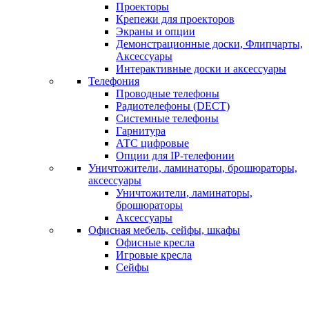
Проекторы
Крепежи для проекторов
Экраны и опции
Демонстрационные доски, Флипчарты,
Аксессуары
Интерактивные доски и аксессуары
Телефония
Проводные телефоны
Радиотелефоны (DECT)
Системные телефоны
Гарнитура
АТС цифровые
Опции для IP-телефонии
Уничтожители, ламинаторы, брошюраторы,
аксессуары
Уничтожители, ламинаторы,
брошюраторы
Аксессуары
Офисная мебель, сейфы, шкафы
Офисные кресла
Игровые кресла
Сейфы