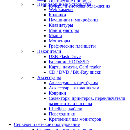
Оптические приводы
Периферийные устройства
Кулеры и системы охлаждения
Web-камеры
Колонки
Наушники и микрофоны
Клавиатуры
Манипуляторы
Мыши
Мониторы
Графические планшеты
Накопители
USB Flash Drive
Внешние HDD/SSD
Карты памяти, Card reader
CD / DVD / Blu-Ray диски
Аксессуары
Аксессуары к ноутбукам
Аскессуары к планшетам
Коврики
Селекторы принтеров, переключатели,
разветвители сигнала
Шлейфы, кабели
Переходники
Крепления для мониторов
Серверы и сетевое оборудование
Серверы и комплектующие