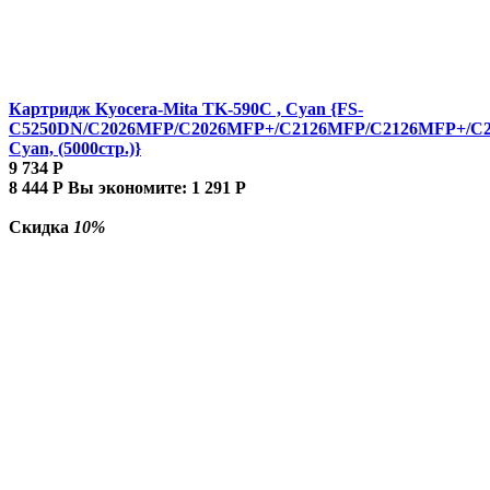
Картридж Kyocera-Mita TK-590C , Cyan {FS-
C5250DN/C2026MFP/C2026MFP+/C2126MFP/C2126MFP+/C
Cyan, (5000стр.)}
9 734
Р
8 444
Р
Вы экономите:
1 291
Р
Скидка
10%