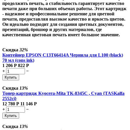
продолжить печать, а стабильность гарантирует качество
печати даже при больших объемах работы. Этот картридж
- надежное и профессиональное решение для цветной
печати, предоставляя высокое качество и яркость цветов.
Он идеально подходит для создания цветных документов,
презентаций, брошюр и других материалов, где
качественная цветовая печать имеет большое значение.
Скидка
32%
Контейнер EPSON C13T66414A Чернила для L100 (black)
70 мл (cons ink)
1 206
Р
822
Р
+
−
Купить
Скидка
13%
Тонер-картридж Kyocera-Mita TK-8345C , Cyan {TASKalfa
2552ci}
12 780
Р
11 146
Р
+
−
Купить
Скидка
13%