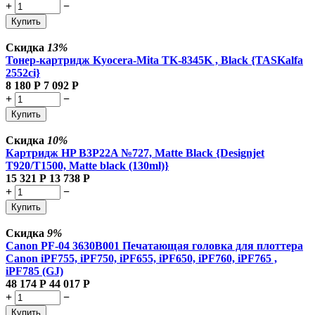
+
−
Купить
Скидка
13%
Тонер-картридж Kyocera-Mita TK-8345K , Black {TASKalfa
2552ci}
8 180
Р
7 092
Р
+
−
Купить
Скидка
10%
Картридж HP B3P22A №727, Matte Black {Designjet
T920/T1500, Matte black (130ml)}
15 321
Р
13 738
Р
+
−
Купить
Скидка
9%
Canon PF-04 3630B001 Печатающая головка для плоттера
Canon iPF755, iPF750, iPF655, iPF650, iPF760, iPF765 ,
iPF785 (GJ)
48 174
Р
44 017
Р
+
−
Купить