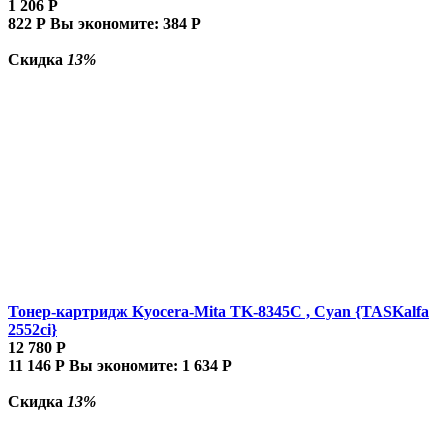
1 206
Р
822
Р
Вы экономите:
384
Р
Скидка
13%
Тонер-картридж Kyocera-Mita TK-8345C , Cyan {TASKalfa
2552ci}
12 780
Р
11 146
Р
Вы экономите:
1 634
Р
Скидка
13%