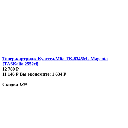
Тонер-картридж Kyocera-Mita TK-8345M , Magenta
{TASKalfa 2552ci}
12 780
Р
11 146
Р
Вы экономите:
1 634
Р
Скидка
13%