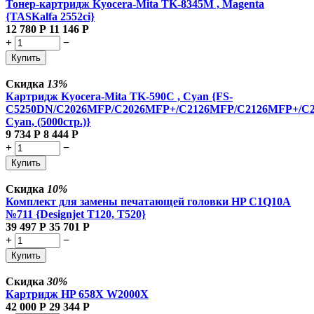
Тонер-картридж Kyocera-Mita TK-8345M , Magenta
{TASKalfa 2552ci}
12 780
Р
11 146
Р
+
−
Купить
Скидка
13%
Картридж Kyocera-Mita TK-590C , Cyan {FS-
C5250DN/C2026MFP/C2026MFP+/C2126MFP/C2126MFP+/C
Cyan, (5000стр.)}
9 734
Р
8 444
Р
+
−
Купить
Скидка
10%
Комплект для замены печатающей головки HP C1Q10A
№711 {Designjet T120, T520}
39 497
Р
35 701
Р
+
−
Купить
Скидка
30%
Картридж HP 658X W2000X
42 000
Р
29 344
Р