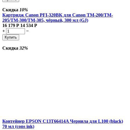
Скидка
10%
Картридж Canon PFI-320BK для Canon TM-200/TM-
205/TM-300/TM-305, чёрный, 300 мл (GJ)
16 179
Р
14 534
Р
+
−
Купить
Скидка
32%
Контейнер EPSON C13T66414A Чернила для L100 (black)
70 мл (cons ink)