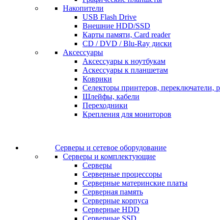
Накопители
USB Flash Drive
Внешние HDD/SSD
Карты памяти, Card reader
CD / DVD / Blu-Ray диски
Аксессуары
Аксессуары к ноутбукам
Аскессуары к планшетам
Коврики
Селекторы принтеров, переключатели, р
Шлейфы, кабели
Переходники
Крепления для мониторов
Серверы и сетевое оборудование
Серверы и комплектующие
Серверы
Серверные процессоры
Серверные материнские платы
Серверная память
Серверные корпуса
Серверные HDD
Серверные SSD