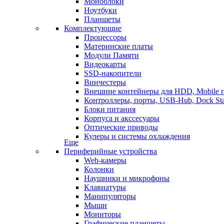
Моноблоки
Ноутбуки
Планшеты
Комплектующие
Процессоры
Материнские платы
Модули Памяти
Видеокарты
SSD-накопители
Винчестеры
Внешние контейнеры для HDD, Mobile r
Контроллеры, порты, USB-Hub, Dock Sta
Блоки питания
Корпуса и акссесуары
Оптические приводы
Кулеры и системы охлаждения
Еще
Периферийные устройства
Web-камеры
Колонки
Наушники и микрофоны
Клавиатуры
Манипуляторы
Мыши
Мониторы
Графические планшеты