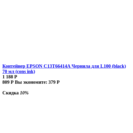
Контейнер EPSON C13T66414A Чернила для L100 (black)
70 мл (cons ink)
1 188
Р
809
Р
Вы экономите:
379
Р
Скидка
10%