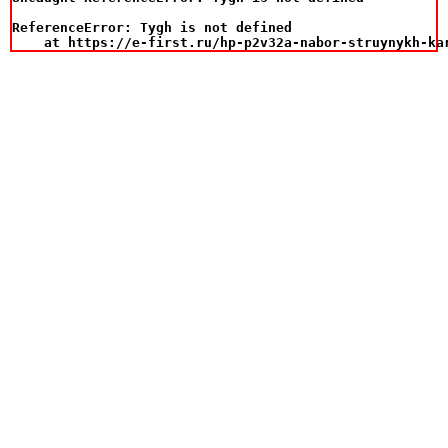
ReferenceError: Tygh is not defined

    at https://e-first.ru/hp-p2v32a-nabor-struynykh-ka