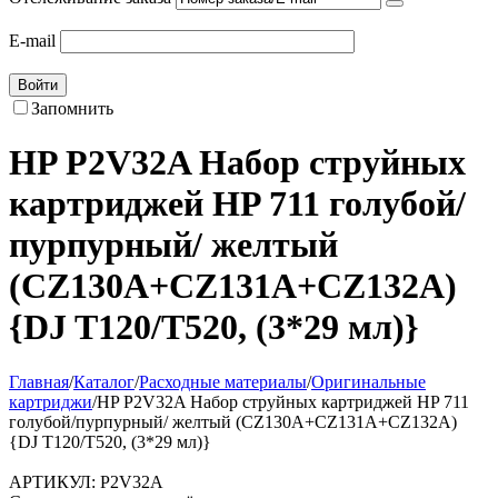
E-mail
Войти
Запомнить
HP P2V32A Набор струйных
картриджей HP 711 голубой/
пурпурный/ желтый
(CZ130A+CZ131A+CZ132A)
{DJ T120/T520, (3*29 мл)}
Главная
/
Каталог
/
Расходные материалы
/
Оригинальные
картриджи
/
HP P2V32A Набор струйных картриджей HP 711
голубой/пурпурный/ желтый (CZ130A+CZ131A+CZ132A)
{DJ T120/T520, (3*29 мл)}
АРТИКУЛ:
P2V32A