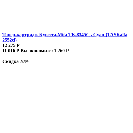
Тонер-картридж Kyocera-Mita TK-8345C , Cyan {TASKalfa
2552ci}
12 275
Р
11 016
Р
Вы экономите:
1 260
Р
Скидка
10%