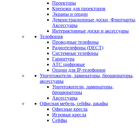
Проекторы
Крепежи для проекторов
Экраны и опции
Демонстрационные доски, Флипчарты,
Аксессуары
Интерактивные доски и аксессуары
Телефония
Проводные телефоны
Радиотелефоны (DECT)
Системные телефоны
Гарнитура
АТС цифровые
Опции для IP-телефонии
Уничтожители, ламинаторы, брошюраторы,
аксессуары
Уничтожители, ламинаторы,
брошюраторы
Аксессуары
Офисная мебель, сейфы, шкафы
Офисные кресла
Игровые кресла
Сейфы