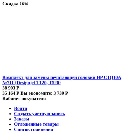
Скидка
10%
Комплект для замены печатающей головки HP C1Q10A
№711 {Designjet T120, T520}
38 903
Р
35 164
Р
Вы экономите:
3 739
Р
Кабинет покупателя
Войти
Создать учетную запись
Заказы
Отложенные товары
Список сравнения