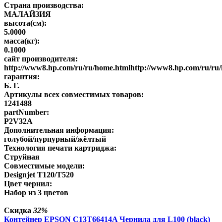
Страна производства:
МАЛАЙЗИЯ
высота(см):
5.0000
масса(кг):
0.1000
сайт производителя:
http://www8.hp.com/ru/ru/home.htmlhttp://www8.hp.com/ru/ru
гарантия:
Б. Г.
Артикулы всех совместимых товаров:
1241488
partNumber:
P2V32A
Дополнительная информация:
голубой/пурпурный/жёлтый
Технология печати картриджа:
Струйная
Совместимые модели:
Designjet T120/T520
Цвет чернил:
Набор из 3 цветов
Скидка
32%
Контейнер EPSON C13T66414A Чернила для L100 (black)