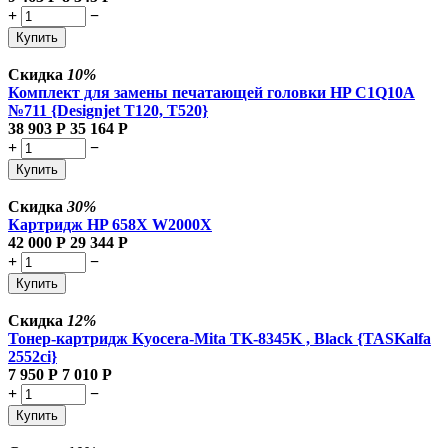
+
−
Купить
Скидка
10%
Комплект для замены печатающей головки HP C1Q10A
№711 {Designjet T120, T520}
38 903
Р
35 164
Р
+
−
Купить
Скидка
30%
Картридж HP 658X W2000X
42 000
Р
29 344
Р
+
−
Купить
Скидка
12%
Тонер-картридж Kyocera-Mita TK-8345K , Black {TASKalfa
2552ci}
7 950
Р
7 010
Р
+
−
Купить