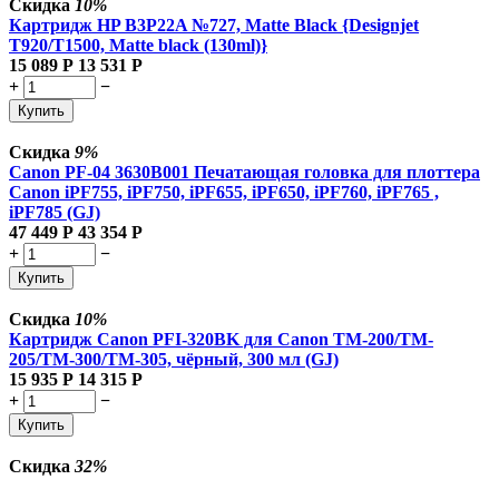
Скидка
10%
Картридж HP B3P22A №727, Matte Black {Designjet
T920/T1500, Matte black (130ml)}
15 089
Р
13 531
Р
+
−
Купить
Скидка
9%
Canon PF-04 3630B001 Печатающая головка для плоттера
Canon iPF755, iPF750, iPF655, iPF650, iPF760, iPF765 ,
iPF785 (GJ)
47 449
Р
43 354
Р
+
−
Купить
Скидка
10%
Картридж Canon PFI-320BK для Canon TM-200/TM-
205/TM-300/TM-305, чёрный, 300 мл (GJ)
15 935
Р
14 315
Р
+
−
Купить
Скидка
32%