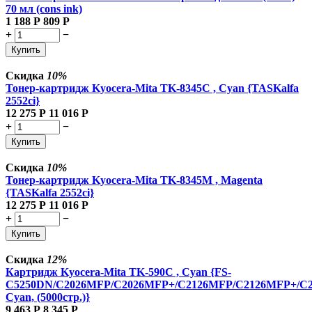
70 мл (cons ink)
1 188
Р
809
Р
+
−
Купить
Скидка
10%
Тонер-картридж Kyocera-Mita TK-8345C , Cyan {TASKalfa
2552ci}
12 275
Р
11 016
Р
+
−
Купить
Скидка
10%
Тонер-картридж Kyocera-Mita TK-8345M , Magenta
{TASKalfa 2552ci}
12 275
Р
11 016
Р
+
−
Купить
Скидка
12%
Картридж Kyocera-Mita TK-590C , Cyan {FS-
C5250DN/C2026MFP/C2026MFP+/C2126MFP/C2126MFP+/C
Cyan, (5000стр.)}
9 463
Р
8 345
Р