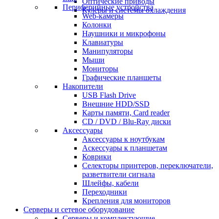
Оптические приводы
Периферийные устройства
Кулеры и системы охлаждения
Web-камеры
Колонки
Наушники и микрофоны
Клавиатуры
Манипуляторы
Мыши
Мониторы
Графические планшеты
Накопители
USB Flash Drive
Внешние HDD/SSD
Карты памяти, Card reader
CD / DVD / Blu-Ray диски
Аксессуары
Аксессуары к ноутбукам
Аскессуары к планшетам
Коврики
Селекторы принтеров, переключатели,
разветвители сигнала
Шлейфы, кабели
Переходники
Крепления для мониторов
Серверы и сетевое оборудование
Серверы и комплектующие