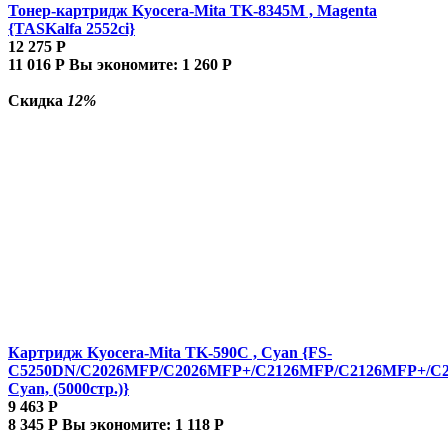
Тонер-картридж Kyocera-Mita TK-8345M , Magenta
{TASKalfa 2552ci}
12 275
Р
11 016
Р
Вы экономите:
1 260
Р
Скидка
12%
Картридж Kyocera-Mita TK-590C , Cyan {FS-
C5250DN/C2026MFP/C2026MFP+/C2126MFP/C2126MFP+/C
Cyan, (5000стр.)}
9 463
Р
8 345
Р
Вы экономите:
1 118
Р