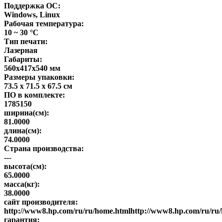
Поддержка ОС:
Windows, Linux
Рабочая температура:
10 ~ 30 °C
Тип печати:
Лазерная
Габариты:
560x417x540 мм
Размеры упаковки:
73.5 x 71.5 x 67.5 см
ПО в комплекте:
1785150
ширина(см):
81.0000
длина(см):
74.0000
Страна производства:
---
высота(см):
65.0000
масса(кг):
38.0000
сайт производителя:
http://www8.hp.com/ru/ru/home.htmlhttp://www8.hp.com/ru/ru
гарантия: