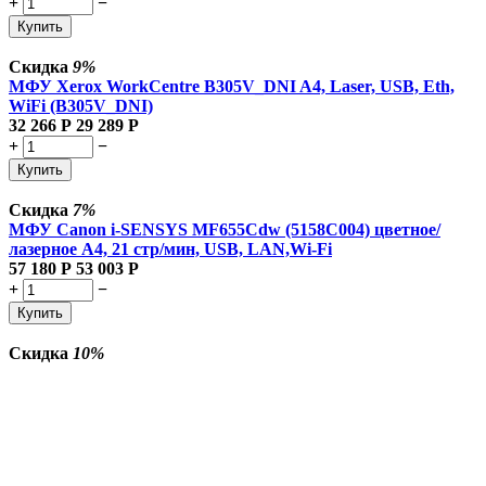
+
−
Купить
Скидка
9%
МФУ Xerox WorkCentre B305V_DNI A4, Laser, USB, Eth,
WiFi (B305V_DNI)
32 266
Р
29 289
Р
+
−
Купить
Скидка
7%
МФУ Canon i-SENSYS MF655Cdw (5158C004) цветное/
лазерное A4, 21 стр/мин, USB, LAN,Wi-Fi
57 180
Р
53 003
Р
+
−
Купить
Скидка
10%