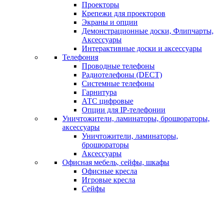
Проекторы
Крепежи для проекторов
Экраны и опции
Демонстрационные доски, Флипчарты,
Аксессуары
Интерактивные доски и аксессуары
Телефония
Проводные телефоны
Радиотелефоны (DECT)
Системные телефоны
Гарнитура
АТС цифровые
Опции для IP-телефонии
Уничтожители, ламинаторы, брошюраторы,
аксессуары
Уничтожители, ламинаторы,
брошюраторы
Аксессуары
Офисная мебель, сейфы, шкафы
Офисные кресла
Игровые кресла
Сейфы