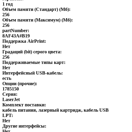
1 год
Объем памяти (Стандарт) (Мб):
256
Объем памяти (Максимум) (Мб):
256
partNumber:
8AF43A#B19
Поддержка AirPrint:
Нет
Градаций (bit) серого цвета:
256
Поддерживаемые типы карт:
Нет
Интерфейсный USB-кабель:
есть
Опции (прочие):
1785150
Серия:
LaserJet
Комплект поставки:
кабель питания, лазерный картридж, кабель USB
LPT:
Нет
Другие интерфейсы:
Нет