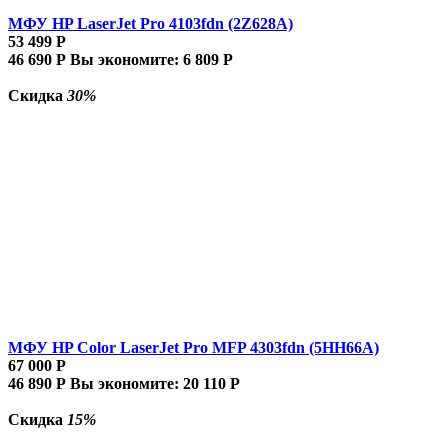
МФУ HP LaserJet Pro 4103fdn (2Z628A)
53 499
Р
46 690
Р
Вы экономите:
6 809
Р
Скидка
30%
МФУ HP Color LaserJet Pro MFP 4303fdn (5HH66A)
67 000
Р
46 890
Р
Вы экономите:
20 110
Р
Скидка
15%