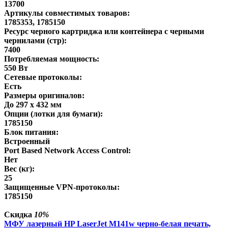
13700
Артикулы совместимых товаров:
1785353, 1785150
Ресурс черного картриджа или контейнера с черными
чернилами (стр):
7400
Потребляемая мощность:
550 Вт
Сетевые протоколы:
Есть
Размеры оригиналов:
До 297 x 432 мм
Опции (лотки для бумаги):
1785150
Блок питания:
Встроенный
Port Based Network Access Control:
Нет
Вес (кг):
25
Защищенные VPN-протоколы:
1785150
Скидка
10%
МФУ лазерный HP LaserJet M141w черно-белая печать,