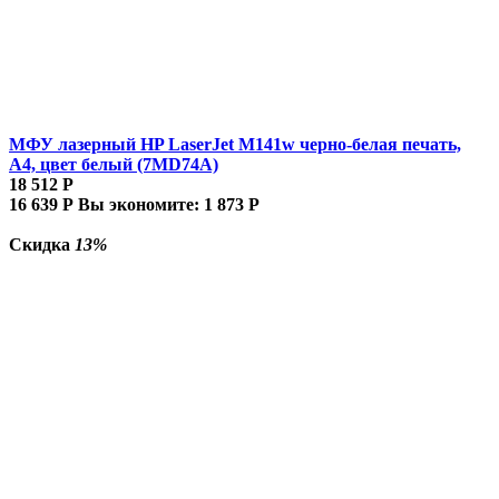
МФУ лазерный HP LaserJet M141w черно-белая печать,
A4, цвет белый (7MD74A)
18 512
Р
16 639
Р
Вы экономите:
1 873
Р
Скидка
13%