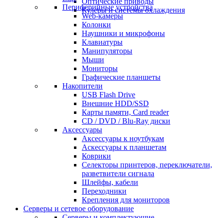
Оптические приводы
Периферийные устройства
Кулеры и системы охлаждения
Web-камеры
Колонки
Наушники и микрофоны
Клавиатуры
Манипуляторы
Мыши
Мониторы
Графические планшеты
Накопители
USB Flash Drive
Внешние HDD/SSD
Карты памяти, Card reader
CD / DVD / Blu-Ray диски
Аксессуары
Аксессуары к ноутбукам
Аскессуары к планшетам
Коврики
Селекторы принтеров, переключатели,
разветвители сигнала
Шлейфы, кабели
Переходники
Крепления для мониторов
Серверы и сетевое оборудование
Серверы и комплектующие