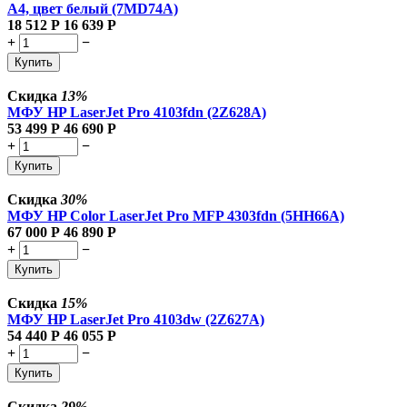
A4, цвет белый (7MD74A)
18 512
Р
16 639
Р
+
−
Купить
Скидка
13%
МФУ HP LaserJet Pro 4103fdn (2Z628A)
53 499
Р
46 690
Р
+
−
Купить
Скидка
30%
МФУ HP Color LaserJet Pro MFP 4303fdn (5HH66A)
67 000
Р
46 890
Р
+
−
Купить
Скидка
15%
МФУ HP LaserJet Pro 4103dw (2Z627A)
54 440
Р
46 055
Р
+
−
Купить
Скидка
29%