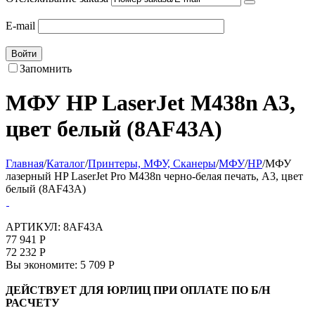
E-mail
Войти
Запомнить
МФУ HP LaserJet M438n A3,
цвет белый (8AF43A)
Главная
/
Каталог
/
Принтеры, МФУ, Сканеры
/
МФУ
/
HP
/
МФУ
лазерный HP LaserJet Pro M438n черно-белая печать, A3, цвет
белый (8AF43A)
АРТИКУЛ:
8AF43A
77 941
Р
72 232
Р
Вы экономите:
5 709
Р
ДЕЙСТВУЕТ ДЛЯ ЮРЛИЦ ПРИ ОПЛАТЕ ПО Б/Н
РАСЧЕТУ