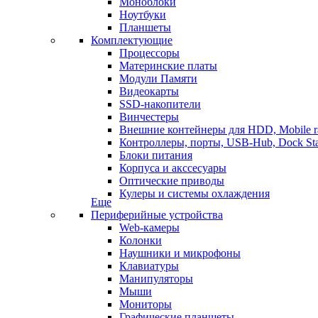
Моноблоки
Ноутбуки
Планшеты
Комплектующие
Процессоры
Материнские платы
Модули Памяти
Видеокарты
SSD-накопители
Винчестеры
Внешние контейнеры для HDD, Mobile r
Контроллеры, порты, USB-Hub, Dock Sta
Блоки питания
Корпуса и акссесуары
Оптические приводы
Кулеры и системы охлаждения
Еще
Периферийные устройства
Web-камеры
Колонки
Наушники и микрофоны
Клавиатуры
Манипуляторы
Мыши
Мониторы
Графические планшеты