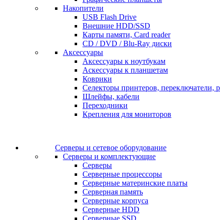
Накопители
USB Flash Drive
Внешние HDD/SSD
Карты памяти, Card reader
CD / DVD / Blu-Ray диски
Аксессуары
Аксессуары к ноутбукам
Аскессуары к планшетам
Коврики
Селекторы принтеров, переключатели, р
Шлейфы, кабели
Переходники
Крепления для мониторов
Серверы и сетевое оборудование
Серверы и комплектующие
Серверы
Серверные процессоры
Серверные материнские платы
Серверная память
Серверные корпуса
Серверные HDD
Серверные SSD