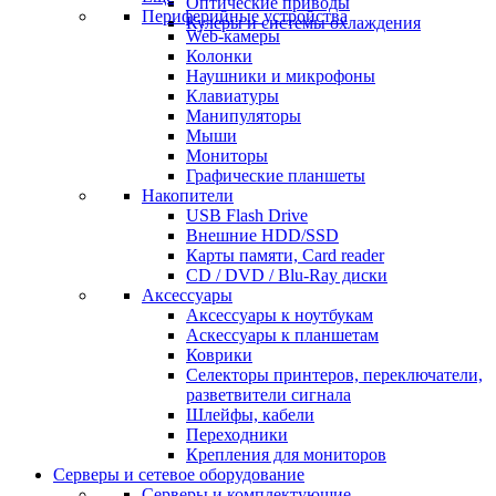
Оптические приводы
Периферийные устройства
Кулеры и системы охлаждения
Web-камеры
Колонки
Наушники и микрофоны
Клавиатуры
Манипуляторы
Мыши
Мониторы
Графические планшеты
Накопители
USB Flash Drive
Внешние HDD/SSD
Карты памяти, Card reader
CD / DVD / Blu-Ray диски
Аксессуары
Аксессуары к ноутбукам
Аскессуары к планшетам
Коврики
Селекторы принтеров, переключатели,
разветвители сигнала
Шлейфы, кабели
Переходники
Крепления для мониторов
Серверы и сетевое оборудование
Серверы и комплектующие