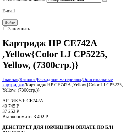
E-mail
Войти
Запомнить
Картридж HP CE742A
,Yellow{Color LJ CP5225,
Yellow, (7300стр.)}
Главная
/
Каталог
/
Расходные материалы
/
Оригинальные
картриджи
/
Картридж HP CE742A ,Yellow{Color LJ CP5225,
Yellow, (7300стр.)}
АРТИКУЛ:
CE742A
40 745
Р
37 252
Р
Вы экономите:
3 492
Р
ДЕЙСТВУЕТ ДЛЯ ЮРЛИЦ ПРИ ОПЛАТЕ ПО Б/Н