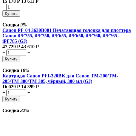
15 178
Р
13 611
Р
+
−
Купить
Скидка
9%
Canon PF-04 3630B001 Печатающая головка для плоттера
Canon iPF755, iPF750, iPF655, iPF650, iPF760, iPF765 ,
iPF785 (GJ)
47 729
Р
43 610
Р
+
−
Купить
Скидка
10%
Картридж Canon PFI-320BK для Canon TM-200/TM-
205/TM-300/TM-305, чёрный, 300 мл (GJ)
16 029
Р
14 399
Р
+
−
Купить
Скидка
32%