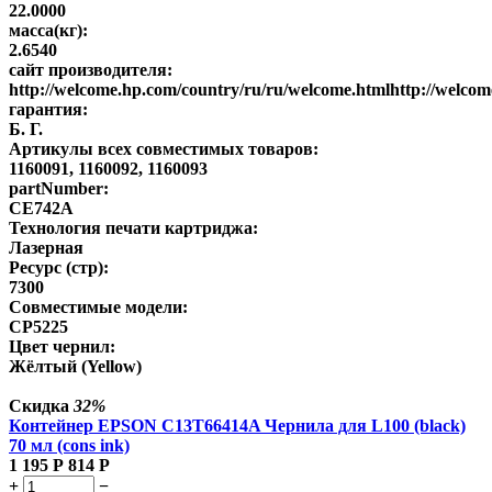
22.0000
масса(кг):
2.6540
сайт производителя:
http://welcome.hp.com/country/ru/ru/welcome.htmlhttp://welco
гарантия:
Б. Г.
Артикулы всех совместимых товаров:
1160091, 1160092, 1160093
partNumber:
CE742A
Технология печати картриджа:
Лазерная
Ресурс (стр):
7300
Совместимые модели:
CP5225
Цвет чернил:
Жёлтый (Yellow)
Скидка
32%
Контейнер EPSON C13T66414A Чернила для L100 (black)
70 мл (cons ink)
1 195
Р
814
Р
+
−