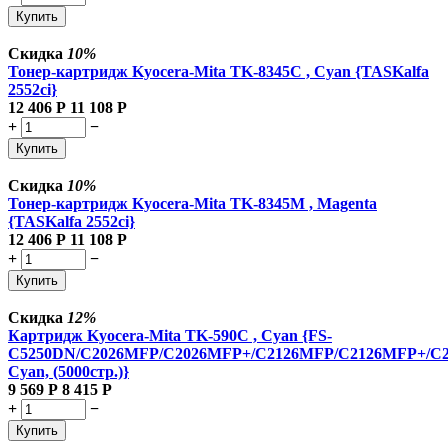
Купить
Скидка
10%
Тонер-картридж Kyocera-Mita TK-8345C , Cyan {TASKalfa
2552ci}
12 406
Р
11 108
Р
+
−
Купить
Скидка
10%
Тонер-картридж Kyocera-Mita TK-8345M , Magenta
{TASKalfa 2552ci}
12 406
Р
11 108
Р
+
−
Купить
Скидка
12%
Картридж Kyocera-Mita TK-590C , Cyan {FS-
C5250DN/C2026MFP/C2026MFP+/C2126MFP/C2126MFP+/C
Cyan, (5000стр.)}
9 569
Р
8 415
Р
+
−
Купить