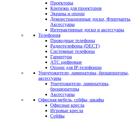
Проекторы
Крепежи для проекторов
Экраны и опции
Демонстрационные доски, Флипчарты,
Аксессуары
Интерактивные доски и аксессуары
Телефония
Проводные телефоны
Радиотелефоны (DECT)
Системные телефоны
Гарнитура
АТС цифровые
Опции для IP-телефонии
Уничтожители, ламинаторы, брошюраторы,
аксессуары
Уничтожители, ламинаторы,
брошюраторы
Аксессуары
Офисная мебель, сейфы, шкафы
Офисные кресла
Игровые кресла
Сейфы