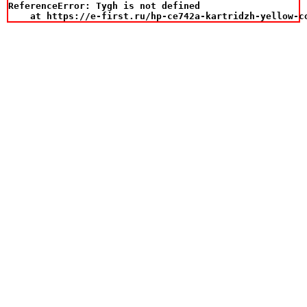
ReferenceError: Tygh is not defined

    at https://e-first.ru/hp-ce742a-kartridzh-yellow-c