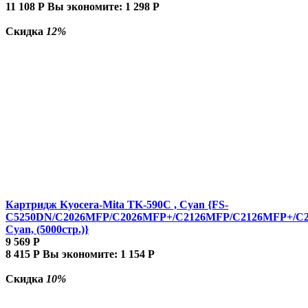
11 108
Р
Вы экономите:
1 298
Р
Скидка
12%
Картридж Kyocera-Mita TK-590C , Cyan {FS-
C5250DN/C2026MFP/C2026MFP+/C2126MFP/C2126MFP+/C
Cyan, (5000стр.)}
9 569
Р
8 415
Р
Вы экономите:
1 154
Р
Скидка
10%