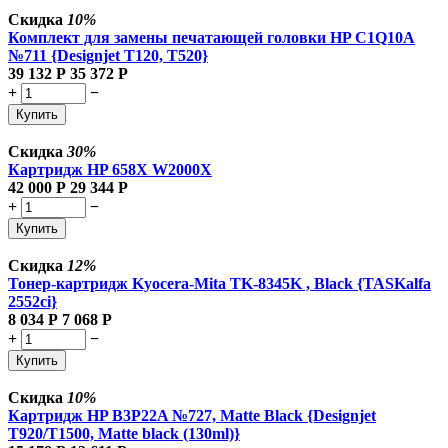
Скидка
10%
Комплект для замены печатающей головки HP C1Q10A
№711 {Designjet T120, T520}
39 132
Р
35 372
Р
+
−
Купить
Скидка
30%
Картридж HP 658X W2000X
42 000
Р
29 344
Р
+
−
Купить
Скидка
12%
Тонер-картридж Kyocera-Mita TK-8345K , Black {TASKalfa
2552ci}
8 034
Р
7 068
Р
+
−
Купить
Скидка
10%
Картридж HP B3P22A №727, Matte Black {Designjet
T920/T1500, Matte black (130ml)}