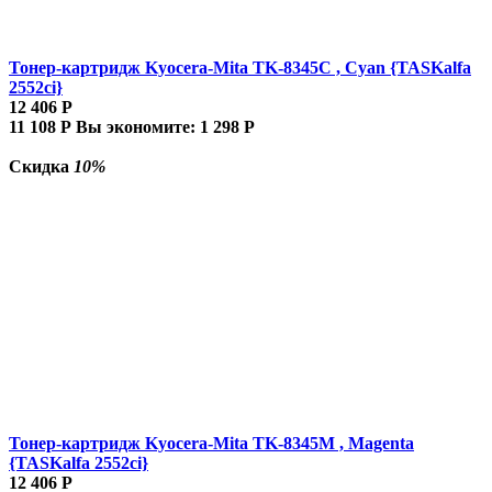
Тонер-картридж Kyocera-Mita TK-8345C , Cyan {TASKalfa
2552ci}
12 406
Р
11 108
Р
Вы экономите:
1 298
Р
Скидка
10%
Тонер-картридж Kyocera-Mita TK-8345M , Magenta
{TASKalfa 2552ci}
12 406
Р