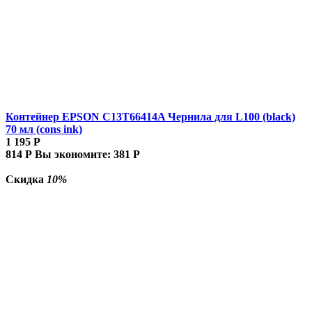
Контейнер EPSON C13T66414A Чернила для L100 (black)
70 мл (cons ink)
1 195
Р
814
Р
Вы экономите:
381
Р
Скидка
10%