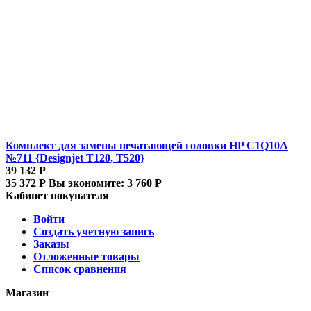
Комплект для замены печатающей головки HP C1Q10A
№711 {Designjet T120, T520}
39 132
Р
35 372
Р
Вы экономите:
3 760
Р
Кабинет покупателя
Войти
Создать учетную запись
Заказы
Отложенные товары
Список сравнения
Магазин