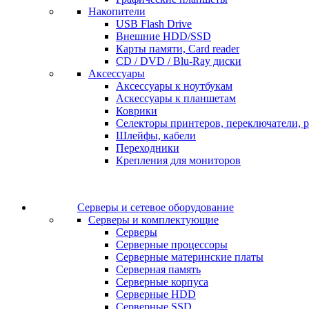
Накопители
USB Flash Drive
Внешние HDD/SSD
Карты памяти, Card reader
CD / DVD / Blu-Ray диски
Аксессуары
Аксессуары к ноутбукам
Аскессуары к планшетам
Коврики
Селекторы принтеров, переключатели, р
Шлейфы, кабели
Переходники
Крепления для мониторов
Серверы и сетевое оборудование
Серверы и комплектующие
Серверы
Серверные процессоры
Серверные материнские платы
Серверная память
Серверные корпуса
Серверные HDD
Серверные SSD