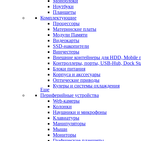
Моноблоки
Ноутбуки
Планшеты
Комплектующие
Процессоры
Материнские платы
Модули Памяти
Видеокарты
SSD-накопители
Винчестеры
Внешние контейнеры для HDD, Mobile r
Контроллеры, порты, USB-Hub, Dock Sta
Блоки питания
Корпуса и акссесуары
Оптические приводы
Кулеры и системы охлаждения
Еще
Периферийные устройства
Web-камеры
Колонки
Наушники и микрофоны
Клавиатуры
Манипуляторы
Мыши
Мониторы
Графические планшеты