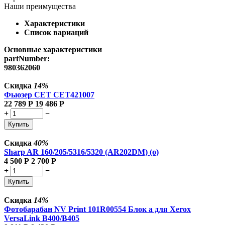
Наши преимущества
Характеристики
Список вариаций
Основные характеристики
partNumber:
980362060
Скидка
14%
Фьюзер CET CET421007
22 789
Р
19 486
Р
+
−
Купить
Скидка
40%
Sharp AR 160/205/5316/5320 (AR202DM) (о)
4 500
Р
2 700
Р
+
−
Купить
Скидка
14%
Фотобарабан NV Print 101R00554 Блок а для Xerox
VersaLink B400/B405