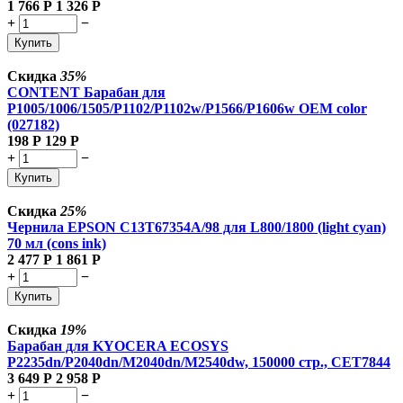
1 766
Р
1 326
Р
+
−
Купить
Скидка
35%
CONTENT Барабан для
P1005/1006/1505/P1102/P1102w/P1566/P1606w OEM color
(027182)
198
Р
129
Р
+
−
Купить
Скидка
25%
Чернила EPSON C13T67354A/98 для L800/1800 (light cyan)
70 мл (cons ink)
2 477
Р
1 861
Р
+
−
Купить
Скидка
19%
Барабан для KYOCERA ECOSYS
P2235dn/P2040dn/M2040dn/M2540dw, 150000 стр., CET7844
3 649
Р
2 958
Р
+
−