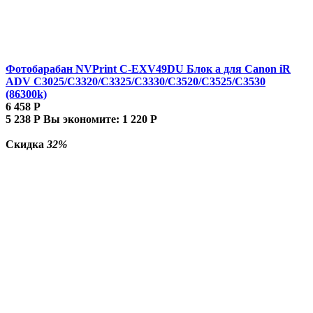
Фотобарабан NVPrint C-EXV49DU Блок а для Canon iR
ADV C3025/C3320/C3325/C3330/C3520/C3525/C3530
(86300k)
6 458
Р
5 238
Р
Вы экономите:
1 220
Р
Скидка
32%