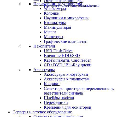
Оптические приводы
Периферийные устройства
Кулеры и системы охлаждения
Web-камеры
Колонки
Наушники и микрофоны
Клавиатуры
Манипуляторы
Мыши
Мониторы
Графические планшеты
Накопители
USB Flash Drive
Внешние HDD/SSD
Карты памяти, Card reader
CD / DVD / Blu-Ray диски
Аксессуары
Аксессуары к ноутбукам
Аскессуары к планшетам
Коврики
Селекторы принтеров, переключатели,
разветвители сигнала
Шлейфы, кабели
Переходники
Крепления для мониторов
Серверы и сетевое оборудование
Серверы и комплектующие