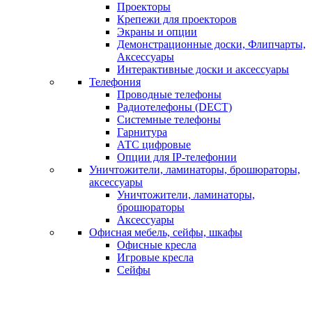
Проекторы
Крепежи для проекторов
Экраны и опции
Демонстрационные доски, Флипчарты,
Аксессуары
Интерактивные доски и аксессуары
Телефония
Проводные телефоны
Радиотелефоны (DECT)
Системные телефоны
Гарнитура
АТС цифровые
Опции для IP-телефонии
Уничтожители, ламинаторы, брошюраторы,
аксессуары
Уничтожители, ламинаторы,
брошюраторы
Аксессуары
Офисная мебель, сейфы, шкафы
Офисные кресла
Игровые кресла
Сейфы