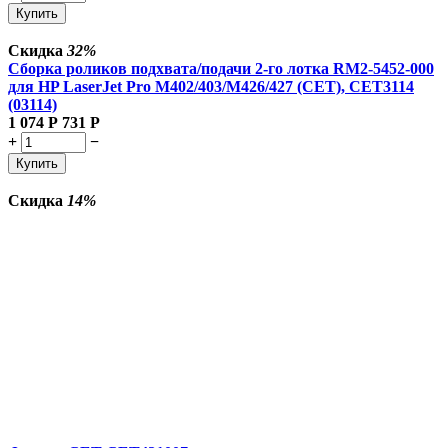
Купить
Скидка
32%
Сборка роликов подхвата/подачи 2-го лотка RM2-5452-000
для HP LaserJet Pro M402/403/M426/427 (CET), CET3114
(03114)
1 074
Р
731
Р
+
−
Купить
Скидка
14%