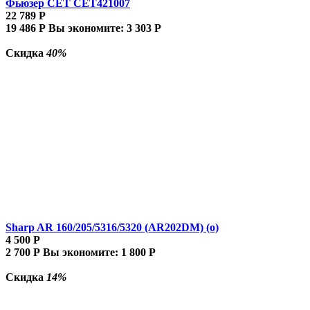
Фьюзер CET CET421007
22 789
Р
19 486
Р
Вы экономите:
3 303
Р
Скидка
40%
Sharp AR 160/205/5316/5320 (AR202DM) (о)
4 500
Р
2 700
Р
Вы экономите:
1 800
Р
Скидка
14%