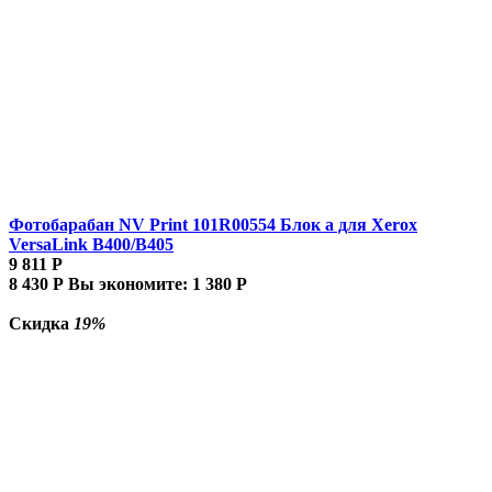
Фотобарабан NV Print 101R00554 Блок а для Xerox
VersaLink B400/B405
9 811
Р
8 430
Р
Вы экономите:
1 380
Р
Скидка
19%