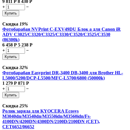
9 811
Р
8 430
Р
+
−
Купить
Скидка
19%
Фотобарабан NVPrint C-EXV49DU Блок а для Canon iR
ADV C3025/C3320/C3325/C3330/C3520/C3525/C3530
(86300k)
6 458
Р
5 238
Р
+
−
Купить
Скидка
32%
Фотобарабан Easyprint DR-3400 DB-3400 для Brother HL-
L5000/5200/DCP-L5500/MFC-L5700/6800 (50000k)
1 279
Р
871
Р
+
−
Купить
Скидка
25%
Ролик заряда для KYOCERA Ecosys
M3040dn/M3540dn/M3550idn/M3560idn/Fs-
4100DN/4200DN/4300DN/2100D/2100DN (CET),
CET6652/06652