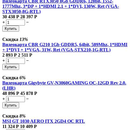
Видеокарта CBR RTX3050 8Gb GDDR6, 128bit, 1552-
1777Mhz, 3*DP + 1*HDMI 2.1 + 1*DVI, 130W, Ret (VGA-
STX3050-8G-RTL)
30 438
Р
28 397
Р
+
−
Купить
Скидка
13%
Видеокарта CBR G210 1Gb GDDR5, 64bit, 589Mhz, 1*HDMI
+ 1*DVI + 1*VGA, 31W, Ret (VGA-STX210-1G-RTL)
2 893
Р
2 511
Р
+
−
Купить
Скидка
6%
Видеокарта Gigybyte GV-N3060GAMING OC-12GD Rev 2.0.
(LHR)
48 896
Р
45 878
Р
+
−
Купить
Скидка
8%
MSI GT 1030 AERO ITX 2GD4 OC RTL
11 324
Р
10 409
Р