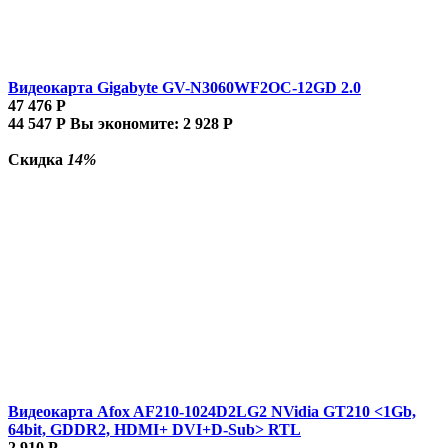
Видеокарта Gigabyte GV-N3060WF2OC-12GD 2.0
47 476
Р
44 547
Р
Вы экономите:
2 928
Р
Скидка
14%
Видеокарта Afox AF210-1024D2LG2 NVidia GT210 <1Gb,
64bit, GDDR2, HDMI+ DVI+D-Sub> RTL
2 910
Р