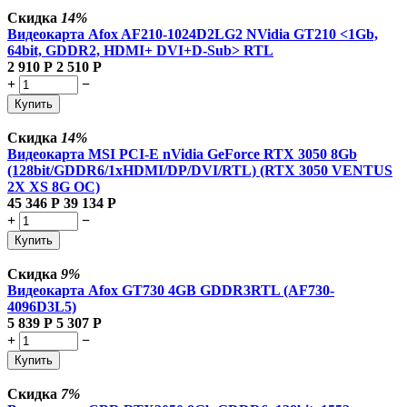
Скидка
14%
Видеокарта Afox AF210-1024D2LG2 NVidia GT210 <1Gb,
64bit, GDDR2, HDMI+ DVI+D-Sub> RTL
2 910
Р
2 510
Р
+
−
Купить
Скидка
14%
Видеокарта MSI PCI-E nVidia GeForce RTX 3050 8Gb
(128bit/GDDR6/1xHDMI/DP/DVI/RTL) (RTX 3050 VENTUS
2X XS 8G OC)
45 346
Р
39 134
Р
+
−
Купить
Скидка
9%
Видеокарта Afox GT730 4GB GDDR3RTL (AF730-
4096D3L5)
5 839
Р
5 307
Р
+
−
Купить
Скидка
7%