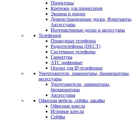
Проекторы
Крепежи для проекторов
Экраны и опции
Демонстрационные доски, Флипчарты,
Аксессуары
Интерактивные доски и аксессуары
Телефония
Проводные телефоны
Радиотелефоны (DECT)
Системные телефоны
Гарнитура
АТС цифровые
Опции для IP-телефонии
Уничтожители, ламинаторы, брошюраторы,
аксессуары
Уничтожители, ламинаторы,
брошюраторы
Аксессуары
Офисная мебель, сейфы, шкафы
Офисные кресла
Игровые кресла
Сейфы