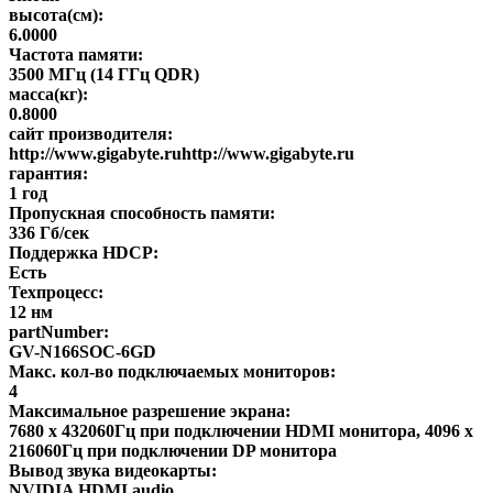
высота(см):
6.0000
Частота памяти:
3500 МГц (14 ГГц QDR)
масса(кг):
0.8000
сайт производителя:
http://www.gigabyte.ruhttp://www.gigabyte.ru
гарантия:
1 год
Пропускная способность памяти:
336 Гб/сек
Поддержка HDCP:
Есть
Техпроцесс:
12 нм
partNumber:
GV-N166SOC-6GD
Макс. кол-во подключаемых мониторов:
4
Максимальное разрешение экрана:
7680 x 432060Гц при подключении HDMI монитора, 4096 x
216060Гц при подключении DP монитора
Вывод звука видеокарты:
NVIDIA HDMI audio