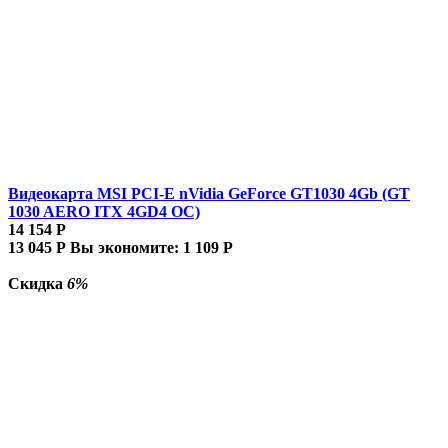
Видеокарта MSI PCI-E nVidia GeForce GT1030 4Gb (GT
1030 AERO ITX 4GD4 OC)
14 154
Р
13 045
Р
Вы экономите:
1 109
Р
Скидка
6%