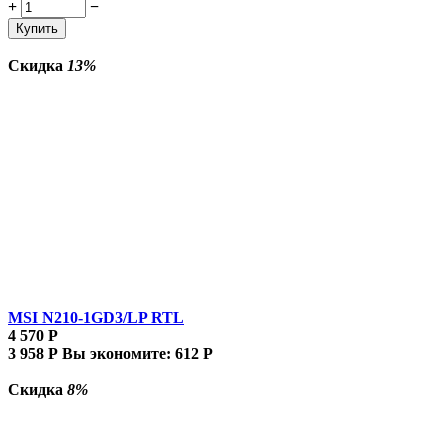
+
−
Купить
Скидка
13%
MSI N210-1GD3/LP RTL
4 570
Р
3 958
Р
Вы экономите:
612
Р
Скидка
8%