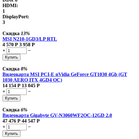
HDMI:
1
DisplayPort:
3
Скидка
13%
MSI N210-1GD3/LP RTL
4 570
Р
3 958
Р
+
−
Купить
Скидка
8%
Видеокарта MSI PCI-E nVidia GeForce GT1030 4Gb (GT
1030 AERO ITX 4GD4 OC)
14 154
Р
13 045
Р
+
−
Купить
Скидка
6%
Видеокарта Gigabyte GV-N3060WF2OC-12GD 2.0
47 476
Р
44 547
Р
+
−
Купить