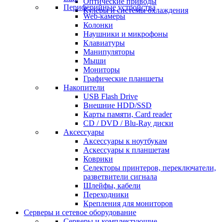
Оптические приводы
Периферийные устройства
Кулеры и системы охлаждения
Web-камеры
Колонки
Наушники и микрофоны
Клавиатуры
Манипуляторы
Мыши
Мониторы
Графические планшеты
Накопители
USB Flash Drive
Внешние HDD/SSD
Карты памяти, Card reader
CD / DVD / Blu-Ray диски
Аксессуары
Аксессуары к ноутбукам
Аскессуары к планшетам
Коврики
Селекторы принтеров, переключатели,
разветвители сигнала
Шлейфы, кабели
Переходники
Крепления для мониторов
Серверы и сетевое оборудование
Серверы и комплектующие