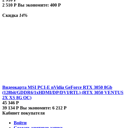
2 510
Р
Вы экономите:
400
Р
Скидка
14%
Видеокарта MSI PCI-E nVidia GeForce RTX 3050 8Gb
(128bit/GDDR6/1xHDMI/DP/DVI/RTL) (RTX 3050 VENTUS
2X XS 8G OC)
45 346
Р
39 134
Р
Вы экономите:
6 212
Р
Кабинет покупателя
Войти
Создать учетную запись