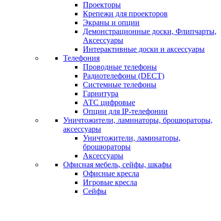
Проекторы
Крепежи для проекторов
Экраны и опции
Демонстрационные доски, Флипчарты,
Аксессуары
Интерактивные доски и аксессуары
Телефония
Проводные телефоны
Радиотелефоны (DECT)
Системные телефоны
Гарнитура
АТС цифровые
Опции для IP-телефонии
Уничтожители, ламинаторы, брошюраторы,
аксессуары
Уничтожители, ламинаторы,
брошюраторы
Аксессуары
Офисная мебель, сейфы, шкафы
Офисные кресла
Игровые кресла
Сейфы