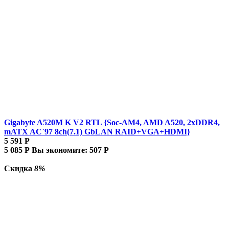
Gigabyte A520M K V2 RTL {Soc-AM4, AMD A520, 2xDDR4,
mATX AC`97 8ch(7.1) GbLAN RAID+VGA+HDMI}
5 591
Р
5 085
Р
Вы экономите:
507
Р
Скидка
8%