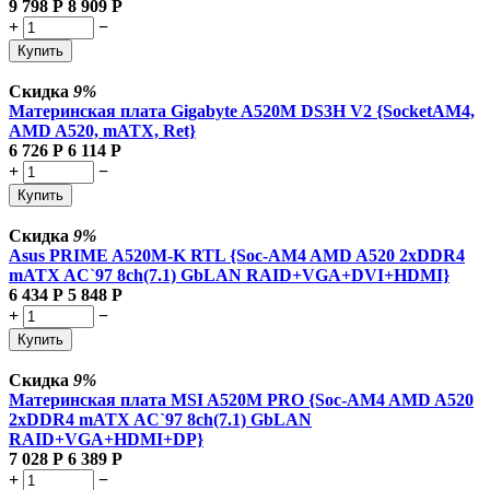
9 798
Р
8 909
Р
+
−
Купить
Скидка
9%
Материнская плата Gigabyte A520M DS3H V2 {SocketAM4,
AMD A520, mATX, Ret}
6 726
Р
6 114
Р
+
−
Купить
Скидка
9%
Asus PRIME A520M-K RTL {Soc-AM4 AMD A520 2xDDR4
mATX AC`97 8ch(7.1) GbLAN RAID+VGA+DVI+HDMI}
6 434
Р
5 848
Р
+
−
Купить
Скидка
9%
Материнская плата MSI A520M PRO {Soc-AM4 AMD A520
2xDDR4 mATX AC`97 8ch(7.1) GbLAN
RAID+VGA+HDMI+DP}
7 028
Р
6 389
Р
+
−