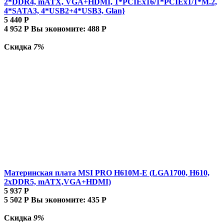
2*DDR4, mATX, VGA+HDMI, 1*PCIEx16/1*PCIEx1/1*M.2,
4*SATA3, 4*USB2+4*USB3, Glan}
5 440
Р
4 952
Р
Вы экономите:
488
Р
Скидка
7%
Материнская плата MSI PRO H610M-E (LGA1700, H610,
2xDDR5, mATX,VGA+HDMI)
5 937
Р
5 502
Р
Вы экономите:
435
Р
Скидка
9%