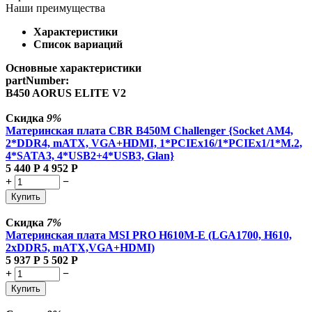
Наши преимущества
Характеристики
Список вариаций
Основные характеристики
partNumber:
B450 AORUS ELITE V2
Скидка
9%
Материнская плата CBR B450M Challenger {Socket AM4,
2*DDR4, mATX, VGA+HDMI, 1*PCIEx16/1*PCIEx1/1*M.2,
4*SATA3, 4*USB2+4*USB3, Glan}
5 440
Р
4 952
Р
+
−
Купить
Скидка
7%
Материнская плата MSI PRO H610M-E (LGA1700, H610,
2xDDR5, mATX,VGA+HDMI)
5 937
Р
5 502
Р
+
−
Купить