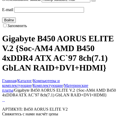
E-mail
Войти
Запомнить
Gigabyte B450 AORUS ELITE
V.2 {Soc-AM4 AMD B450
4xDDR4 ATX AC`97 8ch(7.1)
GbLAN RAID+DVI+HDMI}
Главная
/
Каталог
/
Компьютеры и
комплектующие
/
Комплектующие
/
Материнские
платы
/
Gigabyte B450 AORUS ELITE V.2 {Soc-AM4 AMD B450
4xDDR4 ATX AC`97 8ch(7.1) GbLAN RAID+DVI+HDMI}
АРТИКУЛ:
B450 AORUS ELITE V2
Свяжитесь с нами насчёт цены