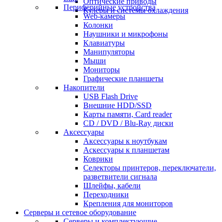
Оптические приводы
Периферийные устройства
Кулеры и системы охлаждения
Web-камеры
Колонки
Наушники и микрофоны
Клавиатуры
Манипуляторы
Мыши
Мониторы
Графические планшеты
Накопители
USB Flash Drive
Внешние HDD/SSD
Карты памяти, Card reader
CD / DVD / Blu-Ray диски
Аксессуары
Аксессуары к ноутбукам
Аскессуары к планшетам
Коврики
Селекторы принтеров, переключатели,
разветвители сигнала
Шлейфы, кабели
Переходники
Крепления для мониторов
Серверы и сетевое оборудование
Серверы и комплектующие