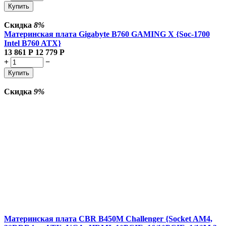
Купить
Скидка
8%
Материнская плата Gigabyte B760 GAMING X {Soc-1700
Intel B760 ATX}
13 861
Р
12 779
Р
+
−
Купить
Скидка
9%
Материнская плата CBR B450M Challenger {Socket AM4,