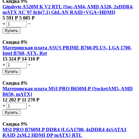
Скидка
9%
Gigabyte A520M K V2 RTL {Soc-AM4, AMD A520, 2xDDR4,
mATX AC`97 8ch(7.1) GbLAN RAID+VGA+HDMI}
5 591
Р
5 085
Р
+
−
Купить
Скидка
8%
Материнская плата ASUS PRIME B760-PLUS, LGA 1700,
Intel B760, ATX, Ret
15 324
Р
14 110
Р
+
−
Купить
Скидка
8%
Материнская плата MSI PRO B650M-P {SocketAM5, AMD
B650, mATX}
12 202
Р
11 270
Р
+
−
Купить
Скидка
9%
MSI PRO B760M-P DDR4 {LGA1700, 4xDDR4 4xSATA3
RAID 2xM.2 HDMI DP mATX} RTL