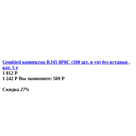
Gembird коннектор RJ45 8P8C (100 шт. в уп) без вставки ,
кат. 5 е
1 812
Р
1 242
Р
Вы экономите:
569
Р
Скидка
27%