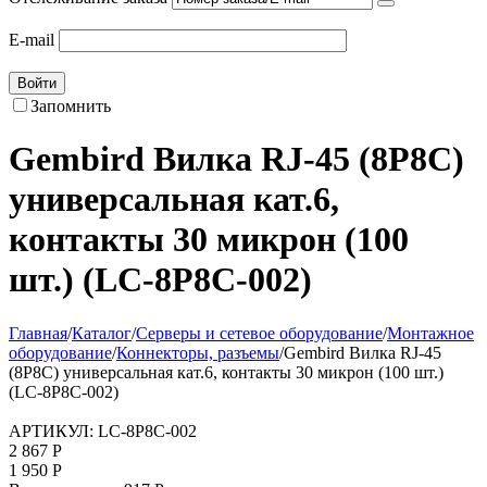
E-mail
Войти
Запомнить
Gembird Вилка RJ-45 (8P8C)
универсальная кат.6,
контакты 30 микрон (100
шт.) (LC-8P8C-002)
Главная
/
Каталог
/
Серверы и сетевое оборудование
/
Монтажное
оборудование
/
Коннекторы, разъемы
/
Gembird Вилка RJ-45
(8P8C) универсальная кат.6, контакты 30 микрон (100 шт.)
(LC-8P8C-002)
АРТИКУЛ:
LC-8P8C-002
2 867
Р
1 950
Р