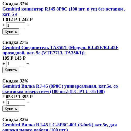
Скидка
31%
Gembird коннектор RJ45 8P8C (100 шт. в уп) без вставки ,
кат. 5 е
1 812
Р
1 242
Р
+
−
Купить
Скидка
27%
Gembird Соединитель TA350/1 {Модуль RJ-45F/RJ-45F
проходной, кат. 5e (VTE7713, TA350/1)}
195
Р
143
Р
+
−
Купить
Скидка
32%
Gembird Вилка RJ-45 (8P8C) универсальная. кат.5e. со
сквозным отверстием (100 шт.) (LC-PTU-01/100)
2 053
Р
1 395
Р
+
−
Купить
Скидка
32%
Gembird Вилка RJ-45 LC-8P8C-001 (3-fork) кат.5e, для
одножильного кабеля (100 шт.)