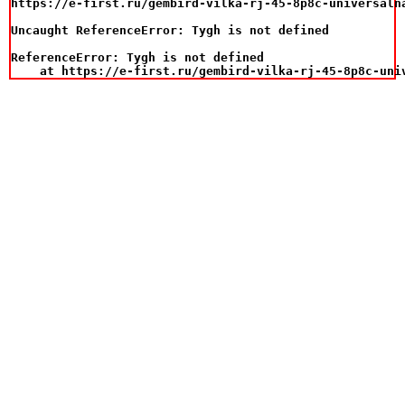
https://e-first.ru/gembird-vilka-rj-45-8p8c-universaln
Uncaught ReferenceError: Tygh is not defined

ReferenceError: Tygh is not defined

    at https://e-first.ru/gembird-vilka-rj-45-8p8c-uni