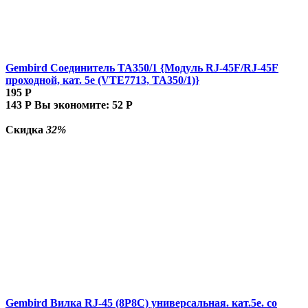
Gembird Соединитель TA350/1 {Модуль RJ-45F/RJ-45F
проходной, кат. 5e (VTE7713, TA350/1)}
195
Р
143
Р
Вы экономите:
52
Р
Скидка
32%
Gembird Вилка RJ-45 (8P8C) универсальная. кат.5e. со