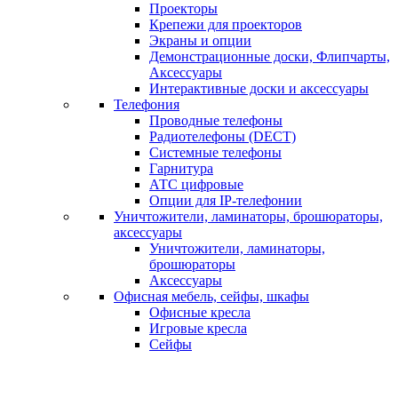
Проекторы
Крепежи для проекторов
Экраны и опции
Демонстрационные доски, Флипчарты,
Аксессуары
Интерактивные доски и аксессуары
Телефония
Проводные телефоны
Радиотелефоны (DECT)
Системные телефоны
Гарнитура
АТС цифровые
Опции для IP-телефонии
Уничтожители, ламинаторы, брошюраторы,
аксессуары
Уничтожители, ламинаторы,
брошюраторы
Аксессуары
Офисная мебель, сейфы, шкафы
Офисные кресла
Игровые кресла
Сейфы