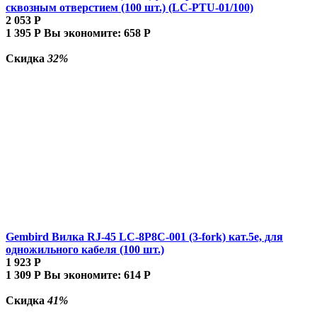
сквозным отверстием (100 шт.) (LC-PTU-01/100)
2 053
Р
1 395
Р
Вы экономите:
658
Р
Скидка
32%
Gembird Вилка RJ-45 LC-8P8C-001 (3-fork) кат.5e, для
одножильного кабеля (100 шт.)
1 923
Р
1 309
Р
Вы экономите:
614
Р
Скидка
41%