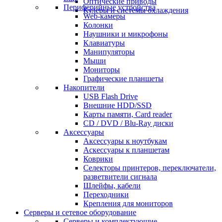
Оптические приводы
Периферийные устройства
Кулеры и системы охлаждения
Web-камеры
Колонки
Наушники и микрофоны
Клавиатуры
Манипуляторы
Мыши
Мониторы
Графические планшеты
Накопители
USB Flash Drive
Внешние HDD/SSD
Карты памяти, Card reader
CD / DVD / Blu-Ray диски
Аксессуары
Аксессуары к ноутбукам
Аскессуары к планшетам
Коврики
Селекторы принтеров, переключатели,
разветвители сигнала
Шлейфы, кабели
Переходники
Крепления для мониторов
Серверы и сетевое оборудование
Серверы и комплектующие