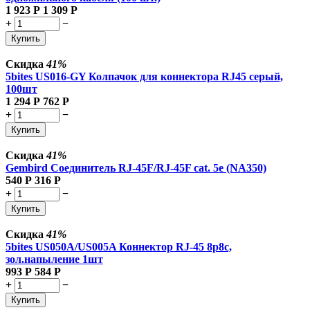
1 923
Р
1 309
Р
+
−
Купить
Скидка
41%
5bites US016-GY Колпачок для коннектора RJ45 серый,
100шт
1 294
Р
762
Р
+
−
Купить
Скидка
41%
Gembird Соединитель RJ-45F/RJ-45F cat. 5e (NA350)
540
Р
316
Р
+
−
Купить
Скидка
41%
5bites US050A/US005A Коннектор RJ-45 8p8c,
зол.напыление 1шт
993
Р
584
Р
+
−
Купить