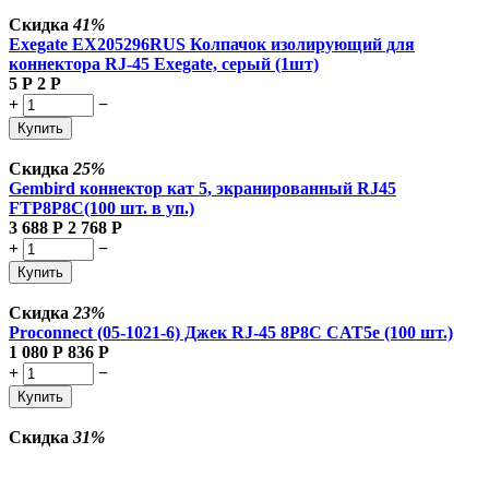
Скидка
41%
Exegate EX205296RUS Колпачок изолирующий для
коннектора RJ-45 Exegate, серый (1шт)
5
Р
2
Р
+
−
Купить
Скидка
25%
Gembird коннектор кат 5, экранированный RJ45
FTP8P8C(100 шт. в уп.)
3 688
Р
2 768
Р
+
−
Купить
Скидка
23%
Proconnect (05-1021-6) Джек RJ-45 8P8C CAT5e (100 шт.)
1 080
Р
836
Р
+
−
Купить
Скидка
31%