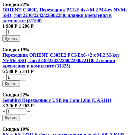
Скидка
32%
ORIENT C300E, Переходник PCI-E 4x->M.2 M-key NVMe
SSD, тип 2230/2242/2260/2280, планки крепления в
комплекте (31100)
1 908
Р
1 296
Р
+
−
Купить
Скидка
19%
Переходник ORIENT C303E2 PCI-Ex8->2 x M.2 M-key
NVMe SSD, тип 2230/2242/2260/2280/22110, 2 планки
крепления в комплекте (31325)
6 580
Р
5 341
Р
+
−
Купить
Скидка
32%
Gembird Переходник с USB на Com 1.8m [UAS111]
3 326
Р
2 263
Р
+
−
Купить
Скидка
19%
KS-is KS-537U Кабель-адаптер консольный USB-A RJ45