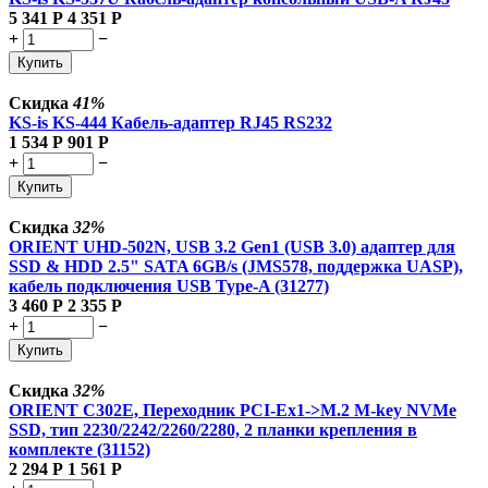
5 341
Р
4 351
Р
+
−
Купить
Скидка
41%
KS-is KS-444 Кабель-адаптер RJ45 RS232
1 534
Р
901
Р
+
−
Купить
Скидка
32%
ORIENT UHD-502N, USB 3.2 Gen1 (USB 3.0) адаптер для
SSD & HDD 2.5" SATA 6GB/s (JMS578, поддержка UASP),
кабель подключения USB Type-A (31277)
3 460
Р
2 355
Р
+
−
Купить
Скидка
32%
ORIENT C302E, Переходник PCI-Ex1->M.2 M-key NVMe
SSD, тип 2230/2242/2260/2280, 2 планки крепления в
комплекте (31152)
2 294
Р
1 561
Р