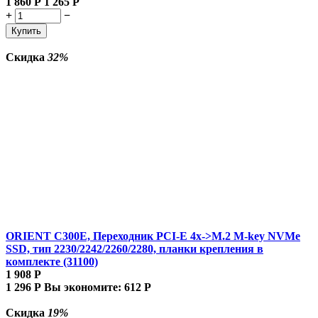
1 860
Р
1 265
Р
+
−
Купить
Скидка
32%
ORIENT C300E, Переходник PCI-E 4x->M.2 M-key NVMe
SSD, тип 2230/2242/2260/2280, планки крепления в
комплекте (31100)
1 908
Р
1 296
Р
Вы экономите:
612
Р
Скидка
19%