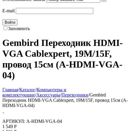
E-mail
Войти
Запомнить
Gembird Переходник HDMI-
VGA Cablexpert, 19M/15F,
провод 15см (A-HDMI-VGA-
04)
Главная
/
Каталог
/
Компьютеры и
комплектующие
/
Аксессуары
/
Переходники
/
Gembird
Переходник HDMI-VGA Cablexpert, 19M/15F, провод 15см (A-
HDMI-VGA-04)
АРТИКУЛ:
A-HDMI-VGA-04
1 549
Р