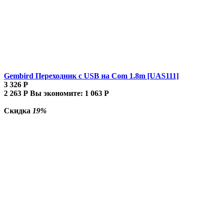
Gembird Переходник с USB на Com 1.8m [UAS111]
3 326
Р
2 263
Р
Вы экономите:
1 063
Р
Скидка
19%