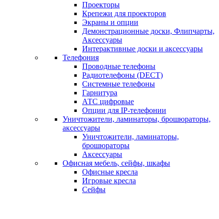
Проекторы
Крепежи для проекторов
Экраны и опции
Демонстрационные доски, Флипчарты,
Аксессуары
Интерактивные доски и аксессуары
Телефония
Проводные телефоны
Радиотелефоны (DECT)
Системные телефоны
Гарнитура
АТС цифровые
Опции для IP-телефонии
Уничтожители, ламинаторы, брошюраторы,
аксессуары
Уничтожители, ламинаторы,
брошюраторы
Аксессуары
Офисная мебель, сейфы, шкафы
Офисные кресла
Игровые кресла
Сейфы