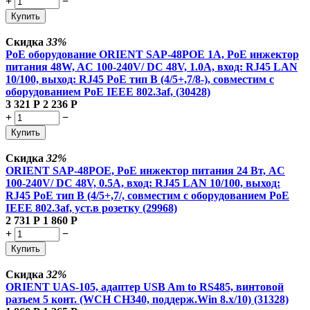
+
−
Купить
Скидка
33%
PoE оборудование ORIENT SAP-48POE 1A, PoE инжектор
питания 48W, AC 100-240V/ DC 48V, 1.0A, вход: RJ45 LAN
10/100, выход: RJ45 PoE тип B (4/5+,7/8-), совместим с
оборудованием PoE IEEE 802.3af, (30428)
3 321
Р
2 236
Р
+
−
Купить
Скидка
32%
ORIENT SAP-48POE, PoE инжектор питания 24 Вт, AC
100-240V/ DC 48V, 0.5A, вход: RJ45 LAN 10/100, выход:
RJ45 PoE тип B (4/5+,7/, совместим с оборудованием PoE
IEEE 802.3af, уст.в розетку (29968)
2 731
Р
1 860
Р
+
−
Купить
Скидка
32%
ORIENT UAS-105, адаптер USB Am to RS485, винтовой
разъем 5 конт. (WCH CH340, поддерж.Win 8.x/10) (31328)