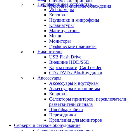
Оптические приводы
Периферийные устройства
Кулеры и системы охлаждения
Web-камеры
Колонки
Наушники и микрофоны
Клавиатуры
Манипуляторы
Мыши
Мониторы
Графические планшеты
Накопители
USB Flash Drive
Внешние HDD/SSD
Карты памяти, Card reader
CD / DVD / Blu-Ray диски
Аксессуары
Аксессуары к ноутбукам
Аскессуары к планшетам
Коврики
Селекторы принтеров, переключатели,
разветвители сигнала
Шлейфы, кабели
Переходники
Крепления для мониторов
Серверы и сетевое оборудование
Серверы и комплектующие