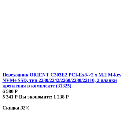
Переходник ORIENT C303E2 PCI-Ex8->2 x M.2 M-key
NVMe SSD, тип 2230/2242/2260/2280/22110, 2 планки
крепления в комплекте (31325)
6 580
Р
5 341
Р
Вы экономите:
1 238
Р
Скидка
32%