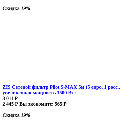
Скидка
19%
ZIS Сетевой фильтр Pilot S-MAX 5м {5 евро, 1 росс.,
увеличенная мощность 3500 Вт}
3 011
Р
2 445
Р
Вы экономите:
565
Р
Скидка
19%