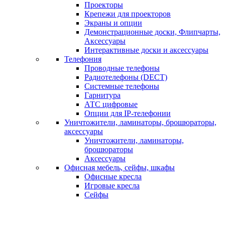
Проекторы
Крепежи для проекторов
Экраны и опции
Демонстрационные доски, Флипчарты,
Аксессуары
Интерактивные доски и аксессуары
Телефония
Проводные телефоны
Радиотелефоны (DECT)
Системные телефоны
Гарнитура
АТС цифровые
Опции для IP-телефонии
Уничтожители, ламинаторы, брошюраторы,
аксессуары
Уничтожители, ламинаторы,
брошюраторы
Аксессуары
Офисная мебель, сейфы, шкафы
Офисные кресла
Игровые кресла
Сейфы