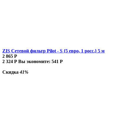
ZIS Сетевой фильтр Pilot - S {5 евро, 1 росс.} 5 м
2 865
Р
2 324
Р
Вы экономите:
541
Р
Скидка
41%