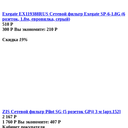
Exegate EX119388RUS Сетевой фильтр Exegate SP-6-1.8G (6
розеток, 1.8м, евровилка, серый)
510
Р
300
Р
Вы экономите:
210
Р
Скидка
19%
ZIS Сетевой фильтр Pilot SG {5 розеток GP)} 3 м [арт.152]
2 167
Р
1 760
Р
Вы экономите:
407
Р
Кабинет покупателя