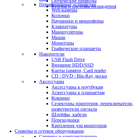
Оптические приводы
Периферийные устройства
Кулеры и системы охлаждения
Web-камеры
Колонки
Наушники и микрофоны
Клавиатуры
Манипуляторы
Мыши
Мониторы
Графические планшеты
Накопители
USB Flash Drive
Внешние HDD/SSD
Карты памяти, Card reader
CD / DVD / Blu-Ray диски
Аксессуары
Аксессуары к ноутбукам
Аскессуары к планшетам
Коврики
Селекторы принтеров, переключатели,
разветвители сигнала
Шлейфы, кабели
Переходники
Крепления для мониторов
Серверы и сетевое оборудование
Серверы и комплектующие