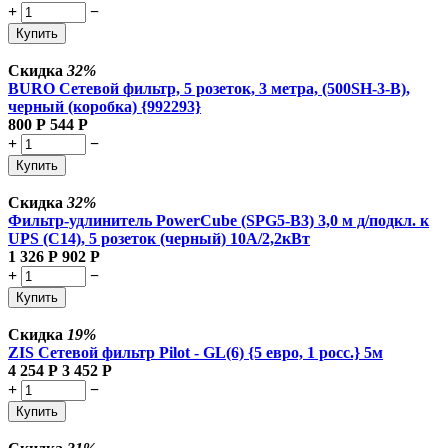
+
−
Купить
Скидка
32%
BURO Сетевой фильтр, 5 розеток, 3 метра, (500SH-3-B),
черный (коробка) {992293}
800
Р
544
Р
+
−
Купить
Скидка
32%
Фильтр-удлинитель PowerCube (SPG5-В3) 3,0 м д/подкл. к
UPS (C14), 5 розеток (черный) 10А/2,2кВт
1 326
Р
902
Р
+
−
Купить
Скидка
19%
ZIS Сетевой фильтр Pilot - GL(6) {5 евро, 1 росс.} 5м
4 254
Р
3 452
Р
+
−
Купить