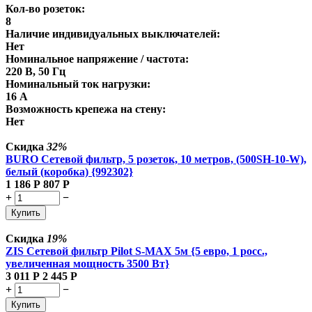
Кол-во розеток:
8
Наличие индивидуальных выключателей:
Нет
Номинальное напряжение / частота:
220 В, 50 Гц
Номинальный ток нагрузки:
16 А
Возможность крепежа на стену:
Нет
Скидка
32%
BURO Сетевой фильтр, 5 розеток, 10 метров, (500SH-10-W),
белый (коробка) {992302}
1 186
Р
807
Р
+
−
Купить
Скидка
19%
ZIS Сетевой фильтр Pilot S-MAX 5м {5 евро, 1 росс.,
увеличенная мощность 3500 Вт}
3 011
Р
2 445
Р
+
−
Купить