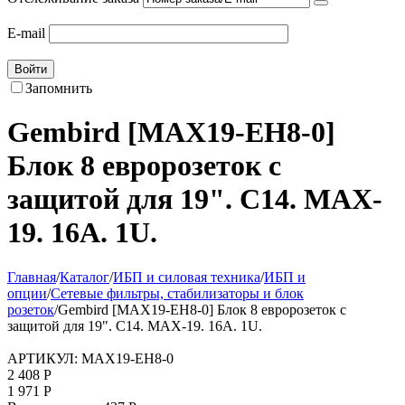
E-mail
Войти
Запомнить
Gembird [MAX19-EH8-0]
Блок 8 евророзеток с
защитой для 19". C14. MAX-
19. 16A. 1U.
Главная
/
Каталог
/
ИБП и силовая техника
/
ИБП и
опции
/
Сетевые фильтры, стабилизаторы и блок
розеток
/
Gembird [MAX19-EH8-0] Блок 8 евророзеток с
защитой для 19". C14. MAX-19. 16A. 1U.
АРТИКУЛ:
MAX19-EH8-0
2 408
Р
1 971
Р