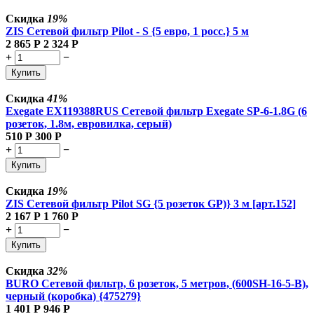
Скидка
19%
ZIS Сетевой фильтр Pilot - S {5 евро, 1 росс.} 5 м
2 865
Р
2 324
Р
+
−
Купить
Скидка
41%
Exegate EX119388RUS Сетевой фильтр Exegate SP-6-1.8G (6
розеток, 1.8м, евровилка, серый)
510
Р
300
Р
+
−
Купить
Скидка
19%
ZIS Сетевой фильтр Pilot SG {5 розеток GP)} 3 м [арт.152]
2 167
Р
1 760
Р
+
−
Купить
Скидка
32%
BURO Сетевой фильтр, 6 розеток, 5 метров, (600SH-16-5-B),
черный (коробка) {475279}
1 401
Р
946
Р