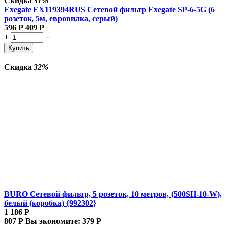
Скидка
31%
Exegate EX119394RUS Сетевой фильтр Exegate SP-6-5G (6
розеток, 5м, евровилка, серый)
596
Р
409
Р
+
−
Купить
Скидка
32%
BURO Сетевой фильтр, 5 розеток, 10 метров, (500SH-10-W),
белый (коробка) {992302}
1 186
Р
807
Р
Вы экономите:
379
Р