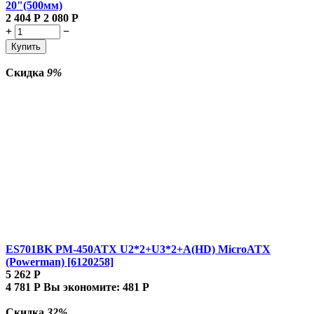
20"(500мм)
2 404
Р
2 080
Р
+
−
Купить
Скидка
9%
ES701BK PM-450ATX U2*2+U3*2+A(HD) MicroATX
(Powerman) [6120258]
5 262
Р
4 781
Р
Вы экономите:
481
Р
Скидка
32%