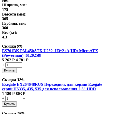
Нет
Ширина, мм:
175
Высота (мм):
365
Глубина, мм:
360
Вес (кг):
4.3
Скидка
9%
ES701BK PM-450ATX U2*2+U3*2+A(HD) MicroATX
(Powerman) [6120258]
5 262
Р
4 781
Р
+
−
Купить
Скидка
32%
Exegate EX264648RUS Переходник для корзин Exegate
серий HS335, 435, 535 для использования 2,5" HDD
1 180
Р
803
Р
+
−
Купить
Скидка
18%