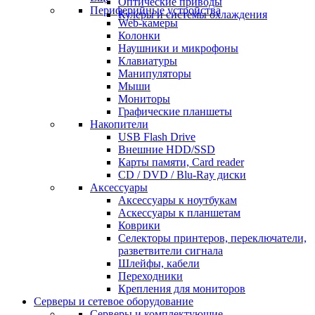
Оптические приводы
Периферийные устройства
Кулеры и системы охлаждения
Web-камеры
Колонки
Наушники и микрофоны
Клавиатуры
Манипуляторы
Мыши
Мониторы
Графические планшеты
Накопители
USB Flash Drive
Внешние HDD/SSD
Карты памяти, Card reader
CD / DVD / Blu-Ray диски
Аксессуары
Аксессуары к ноутбукам
Аскессуары к планшетам
Коврики
Селекторы принтеров, переключатели,
разветвители сигнала
Шлейфы, кабели
Переходники
Крепления для мониторов
Серверы и сетевое оборудование
Серверы и комплектующие