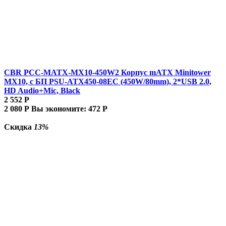
CBR PCC-MATX-MX10-450W2 Корпус mATX Minitower
MX10, c БП PSU-ATX450-08EC (450W/80mm), 2*USB 2.0,
HD Audio+Mic, Black
2 552
Р
2 080
Р
Вы экономите:
472
Р
Скидка
13%