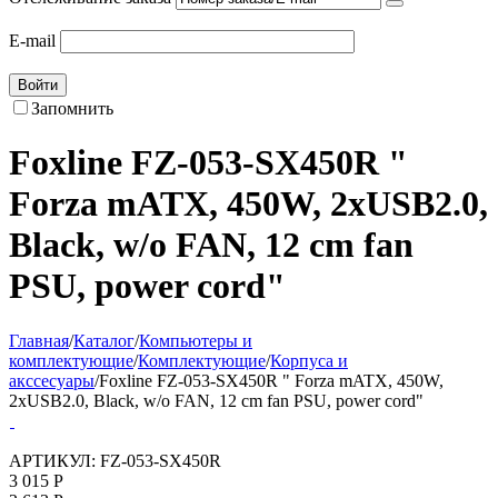
E-mail
Войти
Запомнить
Foxline FZ-053-SX450R "
Forza mATX, 450W, 2xUSB2.0,
Black, w/o FAN, 12 cm fan
PSU, power cord"
Главная
/
Каталог
/
Компьютеры и
комплектующие
/
Комплектующие
/
Корпуса и
акссесуары
/
Foxline FZ-053-SX450R " Forza mATX, 450W,
2xUSB2.0, Black, w/o FAN, 12 cm fan PSU, power cord"
АРТИКУЛ:
FZ-053-SX450R
3 015
Р