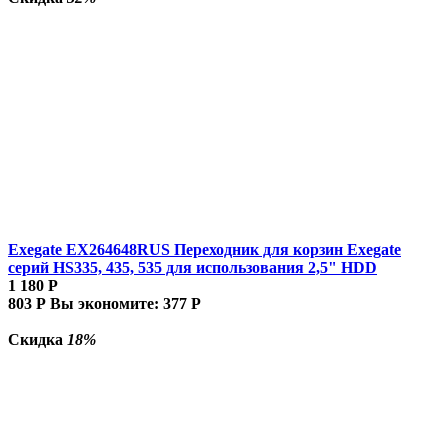
Exegate EX264648RUS Переходник для корзин Exegate
серий HS335, 435, 535 для использования 2,5" HDD
1 180
Р
803
Р
Вы экономите:
377
Р
Скидка
18%