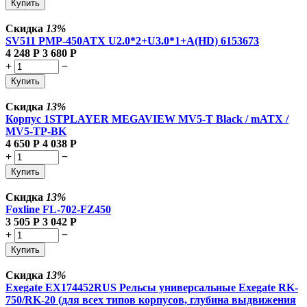
Купить
Скидка
13%
SV511 PMP-450ATX U2.0*2+U3.0*1+A(HD) 6153673
4 248
Р
3 680
Р
+
−
Купить
Скидка
13%
Корпус 1STPLAYER MEGAVIEW MV5-T Black / mATX /
MV5-TP-BK
4 650
Р
4 038
Р
+
−
Купить
Скидка
13%
Foxline FL-702-FZ450
3 505
Р
3 042
Р
+
−
Купить
Скидка
13%
Exegate EX174452RUS Рельсы универсальные Exegate RK-
750/RK-20 (для всех типов корпусов, глубина выдвижения