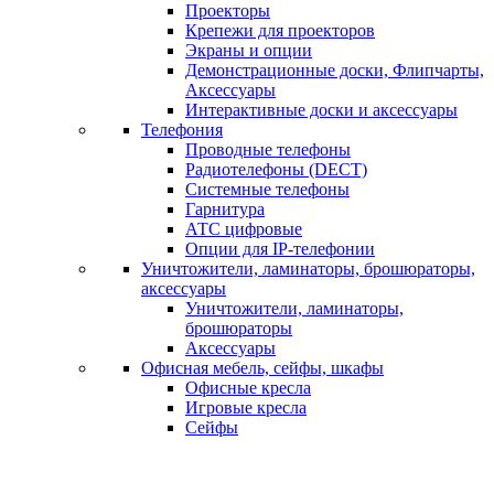
Проекторы
Крепежи для проекторов
Экраны и опции
Демонстрационные доски, Флипчарты,
Аксессуары
Интерактивные доски и аксессуары
Телефония
Проводные телефоны
Радиотелефоны (DECT)
Системные телефоны
Гарнитура
АТС цифровые
Опции для IP-телефонии
Уничтожители, ламинаторы, брошюраторы,
аксессуары
Уничтожители, ламинаторы,
брошюраторы
Аксессуары
Офисная мебель, сейфы, шкафы
Офисные кресла
Игровые кресла
Сейфы