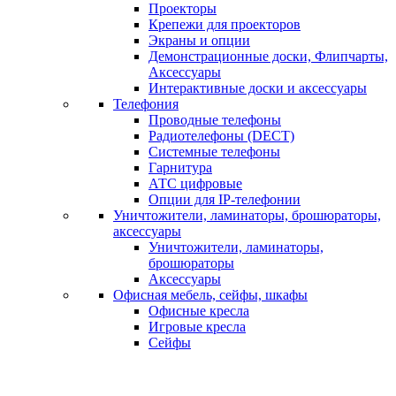
Проекторы
Крепежи для проекторов
Экраны и опции
Демонстрационные доски, Флипчарты,
Аксессуары
Интерактивные доски и аксессуары
Телефония
Проводные телефоны
Радиотелефоны (DECT)
Системные телефоны
Гарнитура
АТС цифровые
Опции для IP-телефонии
Уничтожители, ламинаторы, брошюраторы,
аксессуары
Уничтожители, ламинаторы,
брошюраторы
Аксессуары
Офисная мебель, сейфы, шкафы
Офисные кресла
Игровые кресла
Сейфы