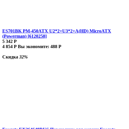
ES701BK PM-450ATX U2*2+U3*2+A(HD) MicroATX
(Powerman) [6120258]
5 342
Р
4 854
Р
Вы экономите:
488
Р
Скидка
32%