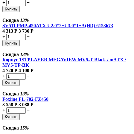
+
−
Купить
Скидка
13%
SV511 PMP-450ATX U2.0*2+U3.0*1+A(HD) 6153673
4 313
Р
3 736
Р
+
−
Купить
Скидка
13%
Корпус 1STPLAYER MEGAVIEW MV5-T Black / mATX /
MV5-TP-BK
4 720
Р
4 100
Р
+
−
Купить
Скидка
13%
Foxline FL-702-FZ450
3 558
Р
3 088
Р
+
−
Купить
Скидка
15%