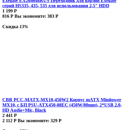
Exegate EX264648RUS Переходник для корзин Exegate
серий HS335, 435, 535 для использования 2,5" HDD
1 199
Р
816
Р
Вы экономите:
383
Р
Скидка
13%
CBR PCC-MATX-MX10-450W2 Корпус mATX Minitower
MX10, c БП PSU-ATX450-08EC (450W/80mm), 2*USB 2.0,
HD Audio+Mic, Black
2 441
Р
2 112
Р
Вы экономите:
329
Р