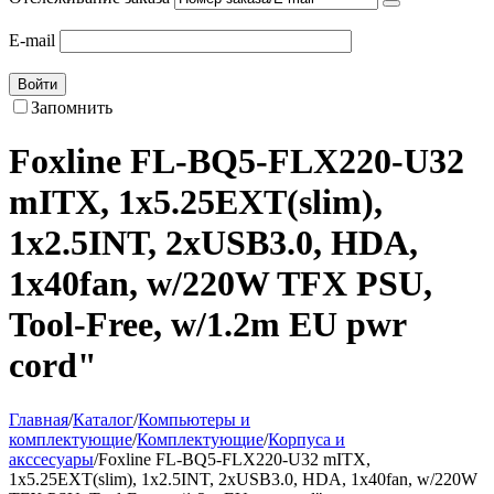
E-mail
Войти
Запомнить
Foxline FL-BQ5-FLX220-U32
mITX, 1x5.25EXT(slim),
1x2.5INT, 2xUSB3.0, HDA,
1x40fan, w/220W TFX PSU,
Tool-Free, w/1.2m EU pwr
cord"
Главная
/
Каталог
/
Компьютеры и
комплектующие
/
Комплектующие
/
Корпуса и
акссесуары
/
Foxline FL-BQ5-FLX220-U32 mITX,
1x5.25EXT(slim), 1x2.5INT, 2xUSB3.0, HDA, 1x40fan, w/220W