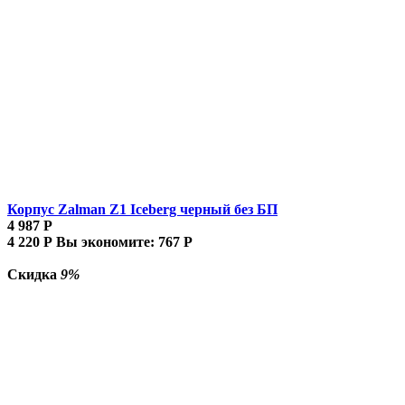
Корпус Zalman Z1 Iceberg черный без БП
4 987
Р
4 220
Р
Вы экономите:
767
Р
Скидка
9%