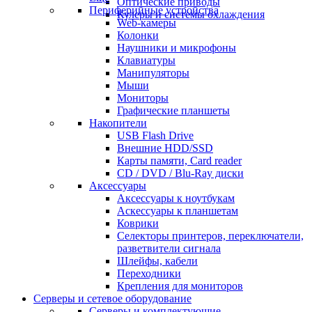
Оптические приводы
Периферийные устройства
Кулеры и системы охлаждения
Web-камеры
Колонки
Наушники и микрофоны
Клавиатуры
Манипуляторы
Мыши
Мониторы
Графические планшеты
Накопители
USB Flash Drive
Внешние HDD/SSD
Карты памяти, Card reader
CD / DVD / Blu-Ray диски
Аксессуары
Аксессуары к ноутбукам
Аскессуары к планшетам
Коврики
Селекторы принтеров, переключатели,
разветвители сигнала
Шлейфы, кабели
Переходники
Крепления для мониторов
Серверы и сетевое оборудование
Серверы и комплектующие