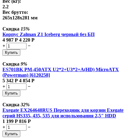
Вес (кг):
2.2
Вес брутто:
265x128x281 мм
Скидка
15%
Корпус Zalman Z1 Iceberg черный без БП
4 987
Р
4 220
Р
+
−
Купить
Скидка
9%
ES701BK PM-450ATX U2*2+U3*2+A(HD) MicroATX
(Powerman) [6120258]
5 342
Р
4 854
Р
+
−
Купить
Скидка
32%
Exegate EX264648RUS Переходник для корзин Exegate
серий HS335, 435, 535 для использования 2,5" HDD
1 199
Р
816
Р
+
−
Купить