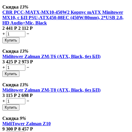
Скидка
13%
CBR PCC-MATX-MX10-450W2 Корпус mATX Minitower
MX10, c БП PSU-ATX450-08EC (450W/80mm), 2*USB 2.0,
HD Audio+Mic, Black
2 441
Р
2 112
Р
+
−
Купить
Скидка
13%
Miditower Zalman ZM-T6 (ATX, Black, без БП)
3 425
Р
2 973
Р
+
−
Купить
Скидка
13%
Miditower Zalman ZM-T8 (ATX, Black, без БП)
3 115
Р
2 698
Р
+
−
Купить
Скидка
9%
MidiTower Zalman Z10
9 300
Р
8 457
Р