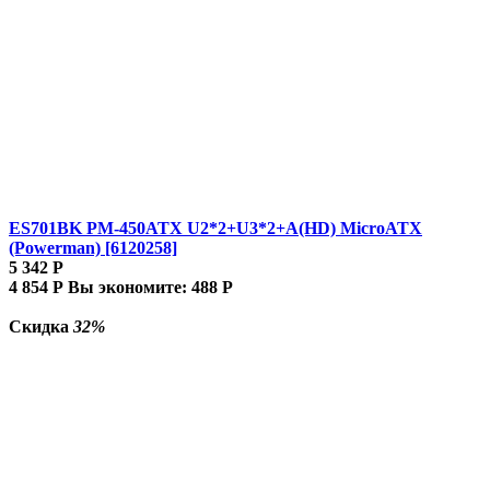
ES701BK PM-450ATX U2*2+U3*2+A(HD) MicroATX
(Powerman) [6120258]
5 342
Р
4 854
Р
Вы экономите:
488
Р
Скидка
32%