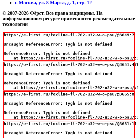
г. Москва, ул. 8 Марта, д. 1, стр. 12
© 2007-2026 Фёрст. Все права защищены.
На
информационном ресурсе применяются рекомендательные
технологии
https://e-first.ru/foxline-fl-702-u32-w-o-psu/@3649:7

Uncaught ReferenceError: Tygh is not defined

ReferenceError: Tygh is not defined

    at https://e-first.ru/foxline-fl-702-u32-w-o-psu/:
https://e-first.ru/foxline-fl-702-u32-w-o-psu/@3651:478
Uncaught ReferenceError: Tygh is not defined

ReferenceError: Tygh is not defined

    at https://e-first.ru/foxline-fl-702-u32-w-o-psu/:
https://e-first.ru/foxline-fl-702-u32-w-o-psu/@3665:8

Uncaught ReferenceError: Tygh is not defined

ReferenceError: Tygh is not defined

    at https://e-first.ru/foxline-fl-702-u32-w-o-psu/:
https://e-first.ru/foxline-fl-702-u32-w-o-psu/@3681:11

Uncaught ReferenceError: Tygh is not defined
