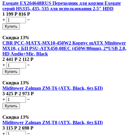
Exegate EX264648RUS Переходник для корзин Exegate
серий HS335, 435, 535 для использования 2,5" HDD
1 199
Р
816
Р
+
−
Купить
Скидка
13%
CBR PCC-MATX-MX10-450W2 Корпус mATX Minitower
MX10, c БП PSU-ATX450-08EC (450W/80mm), 2*USB 2.0,
HD Audio+Mic, Black
2 441
Р
2 112
Р
+
−
Купить
Скидка
13%
Miditower Zalman ZM-T6 (ATX, Black, без БП)
3 425
Р
2 973
Р
+
−
Купить
Скидка
13%
Miditower Zalman ZM-T8 (ATX, Black, без БП)
3 115
Р
2 698
Р
+
−