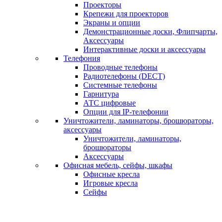
Проекторы
Крепежи для проекторов
Экраны и опции
Демонстрационные доски, Флипчарты,
Аксессуары
Интерактивные доски и аксессуары
Телефония
Проводные телефоны
Радиотелефоны (DECT)
Системные телефоны
Гарнитура
АТС цифровые
Опции для IP-телефонии
Уничтожители, ламинаторы, брошюраторы,
аксессуары
Уничтожители, ламинаторы,
брошюраторы
Аксессуары
Офисная мебель, сейфы, шкафы
Офисные кресла
Игровые кресла
Сейфы