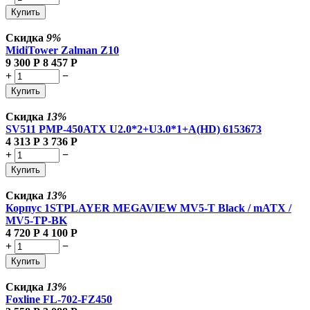
Купить
Скидка
9%
MidiTower Zalman Z10
9 300
Р
8 457
Р
+
−
Купить
Скидка
13%
SV511 PMP-450ATX U2.0*2+U3.0*1+A(HD) 6153673
4 313
Р
3 736
Р
+
−
Купить
Скидка
13%
Корпус 1STPLAYER MEGAVIEW MV5-T Black / mATX /
MV5-TP-BK
4 720
Р
4 100
Р
+
−
Купить
Скидка
13%
Foxline FL-702-FZ450