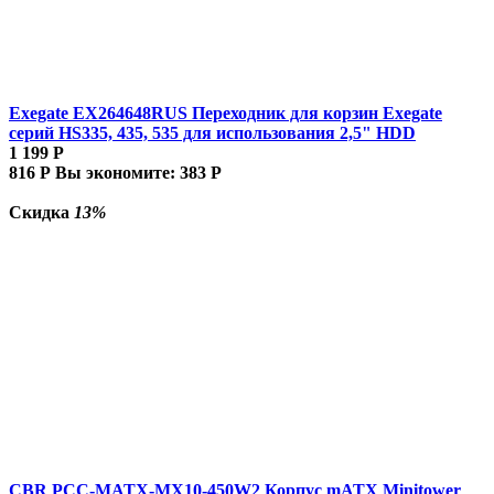
Exegate EX264648RUS Переходник для корзин Exegate
серий HS335, 435, 535 для использования 2,5" HDD
1 199
Р
816
Р
Вы экономите:
383
Р
Скидка
13%
CBR PCC-MATX-MX10-450W2 Корпус mATX Minitower