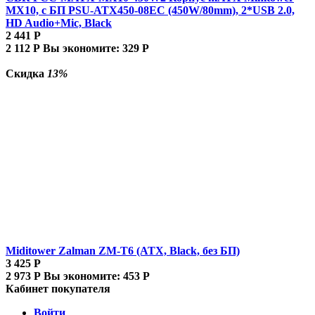
MX10, c БП PSU-ATX450-08EC (450W/80mm), 2*USB 2.0,
HD Audio+Mic, Black
2 441
Р
2 112
Р
Вы экономите:
329
Р
Скидка
13%
Miditower Zalman ZM-T6 (ATX, Black, без БП)
3 425
Р
2 973
Р
Вы экономите:
453
Р
Кабинет покупателя
Войти