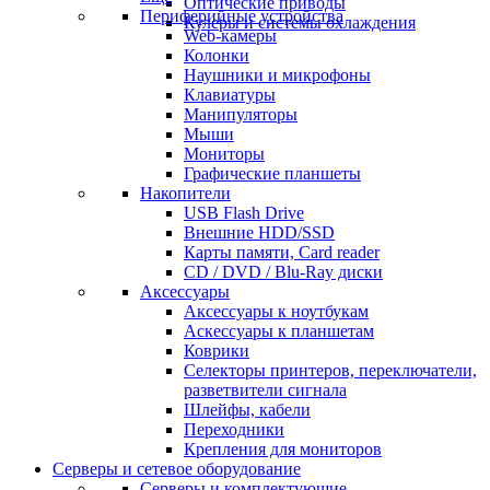
Оптические приводы
Периферийные устройства
Кулеры и системы охлаждения
Web-камеры
Колонки
Наушники и микрофоны
Клавиатуры
Манипуляторы
Мыши
Мониторы
Графические планшеты
Накопители
USB Flash Drive
Внешние HDD/SSD
Карты памяти, Card reader
CD / DVD / Blu-Ray диски
Аксессуары
Аксессуары к ноутбукам
Аскессуары к планшетам
Коврики
Селекторы принтеров, переключатели,
разветвители сигнала
Шлейфы, кабели
Переходники
Крепления для мониторов
Серверы и сетевое оборудование
Серверы и комплектующие