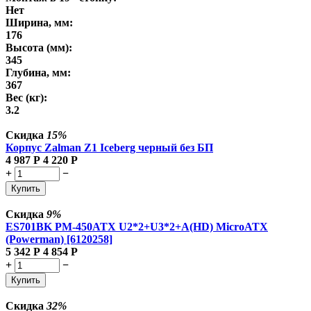
Нет
Ширина, мм:
176
Высота (мм):
345
Глубина, мм:
367
Вес (кг):
3.2
Скидка
15%
Корпус Zalman Z1 Iceberg черный без БП
4 987
Р
4 220
Р
+
−
Купить
Скидка
9%
ES701BK PM-450ATX U2*2+U3*2+A(HD) MicroATX
(Powerman) [6120258]
5 342
Р
4 854
Р
+
−
Купить
Скидка
32%