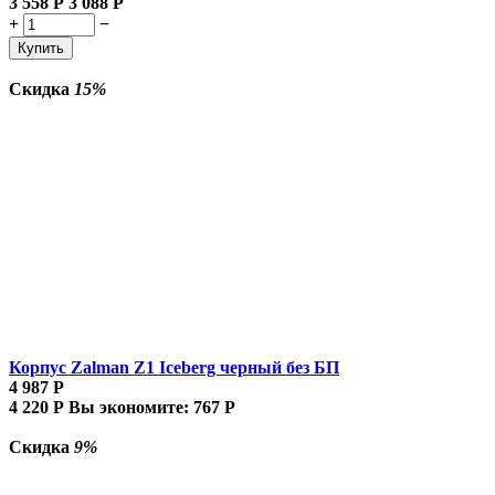
3 558
Р
3 088
Р
+
−
Купить
Скидка
15%
Корпус Zalman Z1 Iceberg черный без БП
4 987
Р
4 220
Р
Вы экономите:
767
Р
Скидка
9%