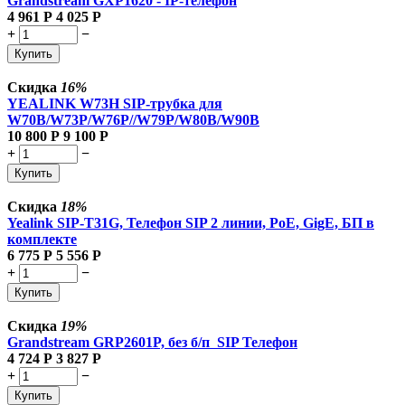
Grandstream GXP1620 - IP-телефон
4 961
Р
4 025
Р
+
−
Купить
Скидка
16%
YEALINK W73H SIP-трубка для
W70B/W73P/W76P//W79P/W80B/W90B
10 800
Р
9 100
Р
+
−
Купить
Скидка
18%
Yealink SIP-T31G, Телефон SIP 2 линии, PoE, GigE, БП в
комплекте
6 775
Р
5 556
Р
+
−
Купить
Скидка
19%
Grandstream GRP2601P, без б/п SIP Телефон
4 724
Р
3 827
Р
+
−
Купить