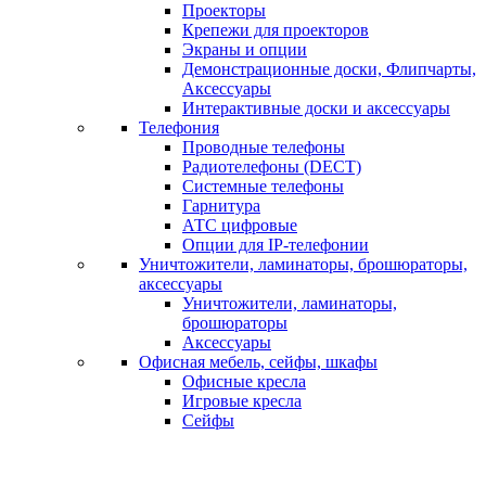
Проекторы
Крепежи для проекторов
Экраны и опции
Демонстрационные доски, Флипчарты,
Аксессуары
Интерактивные доски и аксессуары
Телефония
Проводные телефоны
Радиотелефоны (DECT)
Системные телефоны
Гарнитура
АТС цифровые
Опции для IP-телефонии
Уничтожители, ламинаторы, брошюраторы,
аксессуары
Уничтожители, ламинаторы,
брошюраторы
Аксессуары
Офисная мебель, сейфы, шкафы
Офисные кресла
Игровые кресла
Сейфы