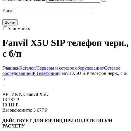
E-mail
Войти
Запомнить
Fanvil X5U SIP телефон черн.,
с б/п
Главная
/
Каталог
/
Серверы и сетевое оборудование
/
Сетевое
оборудование
/
IP Телефония
/
Fanvil X5U SIP телефон черн., с б/
п
АРТИКУЛ:
Fanvil X5U
13 787
Р
10 111
Р
Вы экономите:
3 677
Р
ДЕЙСТВУЕТ ДЛЯ ЮРЛИЦ ПРИ ОПЛАТЕ ПО Б/Н
РАСЧЕТУ