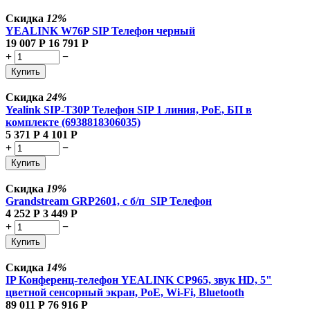
Скидка
12%
YEALINK W76P SIP Телефон черный
19 007
Р
16 791
Р
+
−
Купить
Скидка
24%
Yealink SIP-T30P Телефон SIP 1 линия, PoE, БП в
комплекте (6938818306035)
5 371
Р
4 101
Р
+
−
Купить
Скидка
19%
Grandstream GRP2601, с б/п SIP Телефон
4 252
Р
3 449
Р
+
−
Купить
Скидка
14%
IP Конференц-телефон YEALINK CP965, звук HD, 5"
цветной сенсорный экран, PoE, Wi-Fi, Bluetooth
89 011
Р
76 916
Р