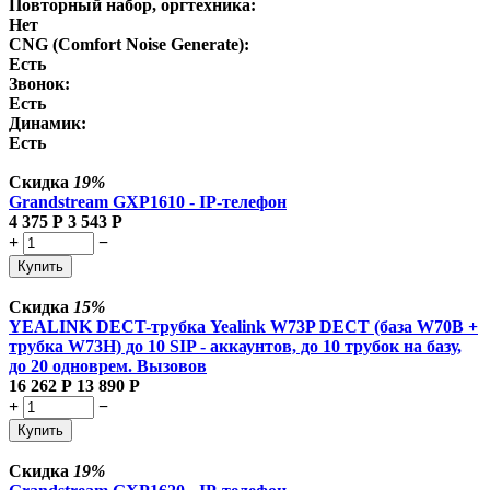
Повторный набор, оргтехника:
Нет
CNG (Comfort Noise Generate):
Есть
Звонок:
Есть
Динамик:
Есть
Скидка
19%
Grandstream GXP1610 - IP-телефон
4 375
Р
3 543
Р
+
−
Купить
Скидка
15%
YEALINK DECT-трубка Yealink W73P DECT (база W70B +
трубка W73H) до 10 SIP - аккаунтов, до 10 трубок на базу,
до 20 одноврем. Вызовов
16 262
Р
13 890
Р
+
−
Купить
Скидка
19%