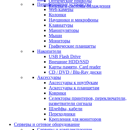
Оптические приводы
Периферийные устройства
Кулеры и системы охлаждения
Web-камеры
Колонки
Наушники и микрофоны
Клавиатуры
Манипуляторы
Мыши
Мониторы
Графические планшеты
Накопители
USB Flash Drive
Внешние HDD/SSD
Карты памяти, Card reader
CD / DVD / Blu-Ray диски
Аксессуары
Аксессуары к ноутбукам
Аскессуары к планшетам
Коврики
Селекторы принтеров, переключатели,
разветвители сигнала
Шлейфы, кабели
Переходники
Крепления для мониторов
Серверы и сетевое оборудование
Серверы и комплектующие