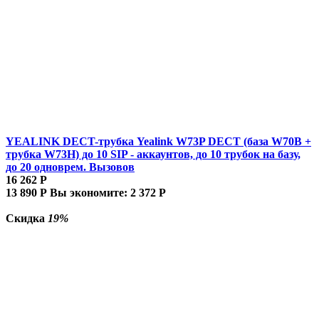
YEALINK DECT-трубка Yealink W73P DECT (база W70B +
трубка W73H) до 10 SIP - аккаунтов, до 10 трубок на базу,
до 20 одноврем. Вызовов
16 262
Р
13 890
Р
Вы экономите:
2 372
Р
Скидка
19%