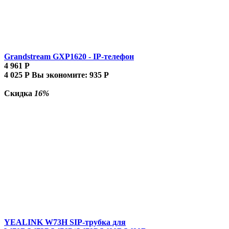
Grandstream GXP1620 - IP-телефон
4 961
Р
4 025
Р
Вы экономите:
935
Р
Скидка
16%
YEALINK W73H SIP-трубка для