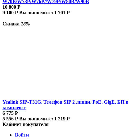
W70B/W73P/W76P//W79P/W80B/W90B
10 800
Р
9 100
Р
Вы экономите:
1 701
Р
Скидка
18%
Yealink SIP-T31G, Телефон SIP 2 линии, PoE, GigE, БП в
комплекте
6 775
Р
5 556
Р
Вы экономите:
1 219
Р
Кабинет покупателя
Войти