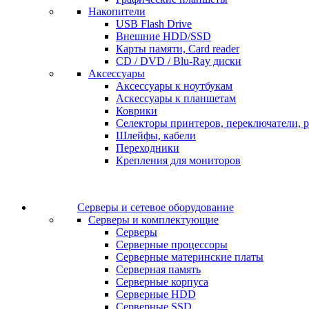
Накопители
USB Flash Drive
Внешние HDD/SSD
Карты памяти, Card reader
CD / DVD / Blu-Ray диски
Аксессуары
Аксессуары к ноутбукам
Аскессуары к планшетам
Коврики
Селекторы принтеров, переключатели, р
Шлейфы, кабели
Переходники
Крепления для мониторов
Серверы и сетевое оборудование
Серверы и комплектующие
Серверы
Серверные процессоры
Серверные материнские платы
Серверная память
Серверные корпуса
Серверные HDD
Серверные SSD