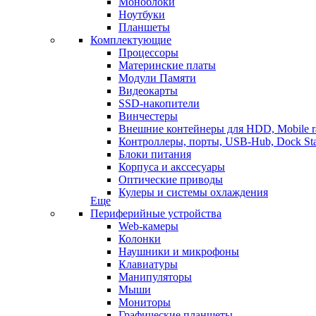
Моноблоки
Ноутбуки
Планшеты
Комплектующие
Процессоры
Материнские платы
Модули Памяти
Видеокарты
SSD-накопители
Винчестеры
Внешние контейнеры для HDD, Mobile r
Контроллеры, порты, USB-Hub, Dock Sta
Блоки питания
Корпуса и акссесуары
Оптические приводы
Кулеры и системы охлаждения
Еще
Периферийные устройства
Web-камеры
Колонки
Наушники и микрофоны
Клавиатуры
Манипуляторы
Мыши
Мониторы
Графические планшеты