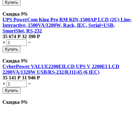
Купить
Скидка
9%
UPS PowerCom King Pro RM KIN-1500AP LCD (2U) Line-
Interactive, 1500VA/1200W, Rack, IEC, Serial+USB,
SmartSlot, RS-232
35 674
Р
32 390
Р
+
−
Купить
Скидка
9%
CyberPower VALUE2200EILCD UPS V 2200EI LCD
2200VA/1320W USB/RS-232/RJ11/45 (6 IEC)
35 141
Р
31 946
Р
+
−
Купить
Скидка
9%