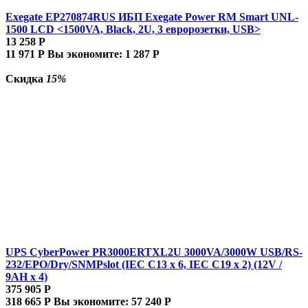
Exegate EP270874RUS ИБП Exegate Power RM Smart UNL-
1500 LCD <1500VA, Black, 2U, 3 евророзетки, USB>
13 258
Р
11 971
Р
Вы экономите:
1 287
Р
Скидка
15%
UPS CyberPower PR3000ERTXL2U 3000VA/3000W USB/RS-
232/EPO/Dry/SNMPslot (IEC C13 x 6, IEC C19 x 2) (12V /
9AH х 4)
375 905
Р
318 665
Р
Вы экономите:
57 240
Р