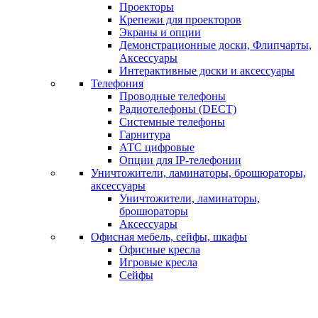
Проекторы
Крепежи для проекторов
Экраны и опции
Демонстрационные доски, Флипчарты,
Аксессуары
Интерактивные доски и аксессуары
Телефония
Проводные телефоны
Радиотелефоны (DECT)
Системные телефоны
Гарнитура
АТС цифровые
Опции для IP-телефонии
Уничтожители, ламинаторы, брошюраторы,
аксессуары
Уничтожители, ламинаторы,
брошюраторы
Аксессуары
Офисная мебель, сейфы, шкафы
Офисные кресла
Игровые кресла
Сейфы