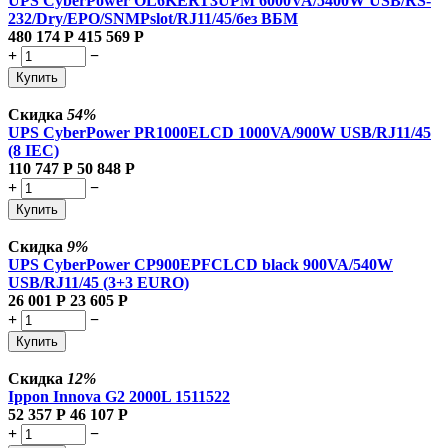
UPS CyberPower OL6KERT3UPM 6000VA/5400W USB/RS-
232/Dry/EPO/SNMPslot/RJ11/45/без ВБМ
480 174
Р
415 569
Р
+
−
Купить
Скидка
54%
UPS CyberPower PR1000ELCD 1000VA/900W USB/RJ11/45
(8 IEC)
110 747
Р
50 848
Р
+
−
Купить
Скидка
9%
UPS CyberPower CP900EPFCLCD black 900VA/540W
USB/RJ11/45 (3+3 EURO)
26 001
Р
23 605
Р
+
−
Купить
Скидка
12%
Ippon Innova G2 2000L 1511522
52 357
Р
46 107
Р
+
−