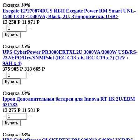
Скидка
10%
Exegate EP270874RUS ИБП Exegate Power RM Smart UNL-
1500 LCD <1500VA, Black, 2U, 3 евророзетки, USB>
13 258
Р
11 971
Р
+
−
Купить
Скидка
15%
UPS CyberPower PR3000ERTXL2U 3000VA/3000W USB/RS-
232/EPO/Dry/SNMPslot (IEC C13 x 6, IEC C19 x 2) (12V /
9AH х 4)
375 905
Р
318 665
Р
+
−
Купить
Скидка
13%
Ippon Дополнительная батарея для Innova RT 1K 2U/EBM
621783
13 275
Р
11 581
Р
+
−
Купить
Скидка
13%