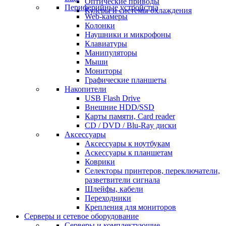
Оптические приводы
Периферийные устройства
Кулеры и системы охлаждения
Web-камеры
Колонки
Наушники и микрофоны
Клавиатуры
Манипуляторы
Мыши
Мониторы
Графические планшеты
Накопители
USB Flash Drive
Внешние HDD/SSD
Карты памяти, Card reader
CD / DVD / Blu-Ray диски
Аксессуары
Аксессуары к ноутбукам
Аскессуары к планшетам
Коврики
Селекторы принтеров, переключатели,
разветвители сигнала
Шлейфы, кабели
Переходники
Крепления для мониторов
Серверы и сетевое оборудование
Серверы и комплектующие