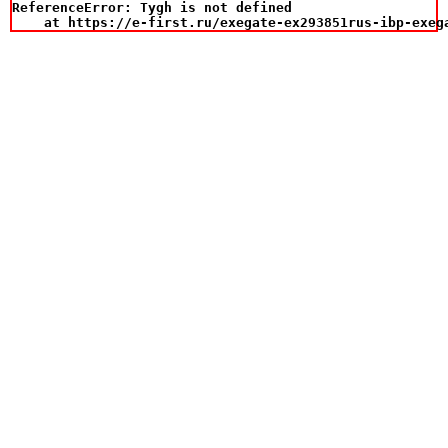
ReferenceError: Tygh is not defined

    at https://e-first.ru/exegate-ex293851rus-ibp-exeg