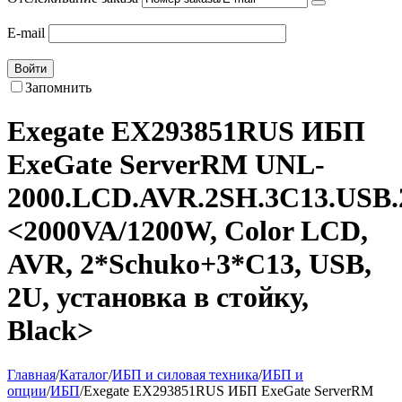
E-mail
Войти
Запомнить
Exegate EX293851RUS ИБП
ExeGate ServerRM UNL-
2000.LCD.AVR.2SH.3C13.USB
<2000VA/1200W, Color LCD,
AVR, 2*Schuko+3*C13, USB,
2U, установка в стойку,
Black>
Главная
/
Каталог
/
ИБП и силовая техника
/
ИБП и
опции
/
ИБП
/
Exegate EX293851RUS ИБП ExeGate ServerRM