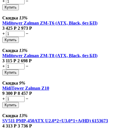
+
−
Купить
Скидка
13%
Miditower Zalman ZM-T6 (ATX, Black, без БП)
3 425
Р
2 973
Р
+
−
Купить
Скидка
13%
Miditower Zalman ZM-T8 (ATX, Black, без БП)
3 115
Р
2 698
Р
+
−
Купить
Скидка
9%
MidiTower Zalman Z10
9 300
Р
8 457
Р
+
−
Купить
Скидка
13%
SV511 PMP-450ATX U2.0*2+U3.0*1+A(HD) 6153673
4 313
Р
3 736
Р