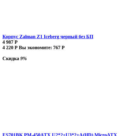
Корпус Zalman Z1 Iceberg черный без БП
4 987
Р
4 220
Р
Вы экономите:
767
Р
Скидка
9%
ES701BK PM-450ATX U2*2+U3*2+A(HD) MicroATX