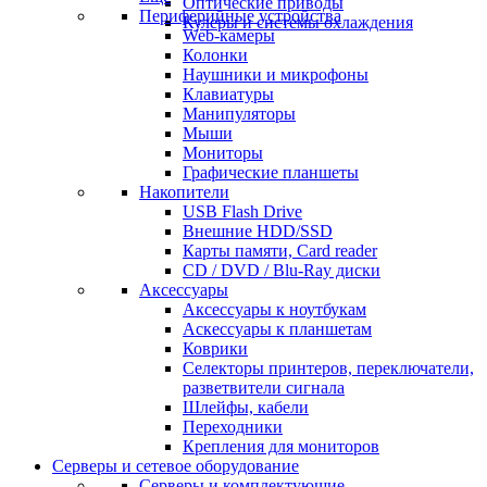
Оптические приводы
Периферийные устройства
Кулеры и системы охлаждения
Web-камеры
Колонки
Наушники и микрофоны
Клавиатуры
Манипуляторы
Мыши
Мониторы
Графические планшеты
Накопители
USB Flash Drive
Внешние HDD/SSD
Карты памяти, Card reader
CD / DVD / Blu-Ray диски
Аксессуары
Аксессуары к ноутбукам
Аскессуары к планшетам
Коврики
Селекторы принтеров, переключатели,
разветвители сигнала
Шлейфы, кабели
Переходники
Крепления для мониторов
Серверы и сетевое оборудование
Серверы и комплектующие