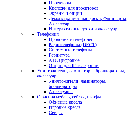
Проекторы
Крепежи для проекторов
Экраны и опции
Демонстрационные доски, Флипчарты,
Аксессуары
Интерактивные доски и аксессуары
Телефония
Проводные телефоны
Радиотелефоны (DECT)
Системные телефоны
Гарнитура
АТС цифровые
Опции для IP-телефонии
Уничтожители, ламинаторы, брошюраторы,
аксессуары
Уничтожители, ламинаторы,
брошюраторы
Аксессуары
Офисная мебель, сейфы, шкафы
Офисные кресла
Игровые кресла
Сейфы