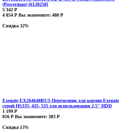
(Powerman) [6120258]
5 342
Р
4 854
Р
Вы экономите:
488
Р
Скидка
32%
Exegate EX264648RUS Переходник для корзин Exegate
серий HS335, 435, 535 для использования 2,5" HDD
1 199
Р
816
Р
Вы экономите:
383
Р
Скидка
13%