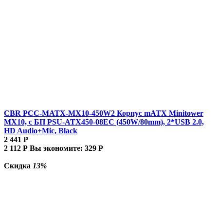
CBR PCC-MATX-MX10-450W2 Корпус mATX Minitower
MX10, c БП PSU-ATX450-08EC (450W/80mm), 2*USB 2.0,
HD Audio+Mic, Black
2 441
Р
2 112
Р
Вы экономите:
329
Р
Скидка
13%