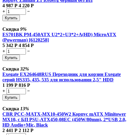
Корпус Zalman Z1 Iceberg черный без БП
4 987
Р
4 220
Р
+
−
Купить
Скидка
9%
ES701BK PM-450ATX U2*2+U3*2+A(HD) MicroATX
(Powerman) [6120258]
5 342
Р
4 854
Р
+
−
Купить
Скидка
32%
Exegate EX264648RUS Переходник для корзин Exegate
серий HS335, 435, 535 для использования 2,5" HDD
1 199
Р
816
Р
+
−
Купить
Скидка
13%
CBR PCC-MATX-MX10-450W2 Корпус mATX Minitower
MX10, c БП PSU-ATX450-08EC (450W/80mm), 2*USB 2.0,
HD Audio+Mic, Black
2 441
Р
2 112
Р