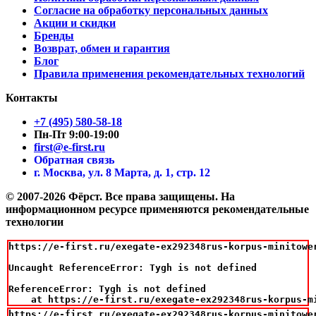
Согласие на обработку персональных данных
Акции и скидки
Бренды
Возврат, обмен и гарантия
Блог
Правила применения рекомендательных технологий
Контакты
+7 (495) 580-58-18
Пн-Пт 9:00-19:00
first@e-first.ru
Обратная связь
г. Москва, ул. 8 Марта, д. 1, стр. 12
© 2007-2026 Фёрст. Все права защищены.
На
информационном ресурсе применяются рекомендательные
технологии
https://e-first.ru/exegate-ex292348rus-korpus-minitowe
Uncaught ReferenceError: Tygh is not defined

ReferenceError: Tygh is not defined

    at https://e-first.ru/exegate-ex292348rus-korpus-m
https://e-first.ru/exegate-ex292348rus-korpus-minitowe