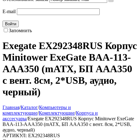
E-mail
Войти
Запомнить
Exegate EX292348RUS Корпус
Minitower ExeGate BAA-113-
AAA350 (mATX, БП AAA350
с вент. 8см, 2*USB, аудио,
черный)
Главная
/
Каталог
/
Компьютеры и
комплектующие
/
Комплектующие
/
Корпуса и
акссесуары
/
Exegate EX292348RUS Корпус Minitower ExeGate
BAA-113-AAA350 (mATX, БП AAA350 с вент. 8см, 2*USB,
аудио, черный)
АРТИКУЛ:
EX292348RUS