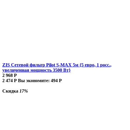
ZIS Сетевой фильтр Pilot S-MAX 5м {5 евро, 1 росс.,
увеличенная мощность 3500 Вт}
2 968
Р
2 474
Р
Вы экономите:
494
Р
Скидка
17%