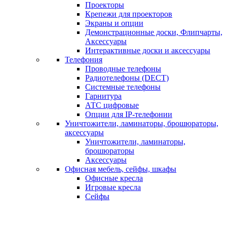
Проекторы
Крепежи для проекторов
Экраны и опции
Демонстрационные доски, Флипчарты,
Аксессуары
Интерактивные доски и аксессуары
Телефония
Проводные телефоны
Радиотелефоны (DECT)
Системные телефоны
Гарнитура
АТС цифровые
Опции для IP-телефонии
Уничтожители, ламинаторы, брошюраторы,
аксессуары
Уничтожители, ламинаторы,
брошюраторы
Аксессуары
Офисная мебель, сейфы, шкафы
Офисные кресла
Игровые кресла
Сейфы