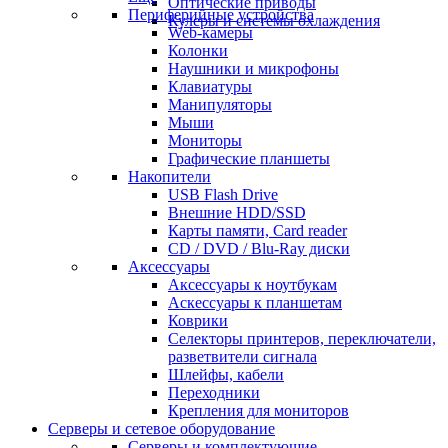
Оптические приводы
Периферийные устройства
Кулеры и системы охлаждения
Web-камеры
Колонки
Наушники и микрофоны
Клавиатуры
Манипуляторы
Мыши
Мониторы
Графические планшеты
Накопители
USB Flash Drive
Внешние HDD/SSD
Карты памяти, Card reader
CD / DVD / Blu-Ray диски
Аксессуары
Аксессуары к ноутбукам
Аскессуары к планшетам
Коврики
Селекторы принтеров, переключатели,
разветвители сигнала
Шлейфы, кабели
Переходники
Крепления для мониторов
Серверы и сетевое оборудование
Серверы и комплектующие