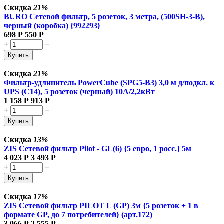
Скидка
21%
BURO Сетевой фильтр, 5 розеток, 3 метра, (500SH-3-B),
черный (коробка) {992293}
698
Р
550
Р
+
−
Купить
Скидка
21%
Фильтр-удлинитель PowerCube (SPG5-В3) 3,0 м д/подкл. к
UPS (C14), 5 розеток (черный) 10А/2,2кВт
1 158
Р
913
Р
+
−
Купить
Скидка
13%
ZIS Сетевой фильтр Pilot - GL(6) {5 евро, 1 росс.} 5м
4 023
Р
3 493
Р
+
−
Купить
Скидка
17%
ZIS Сетевой фильтр PILOT L (GP) 3м {5 розеток + 1 в
формате GP, до 7 потребителей} (арт.172)
3 066
Р
2 555
Р