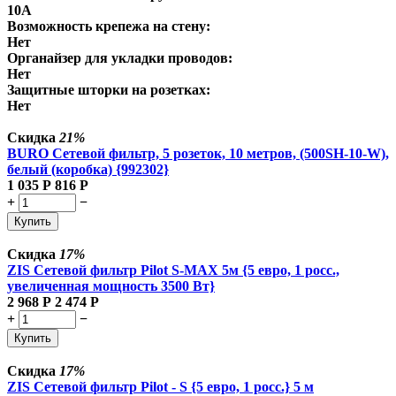
10А
Возможность крепежа на стену:
Нет
Органайзер для укладки проводов:
Нет
Защитные шторки на розетках:
Нет
Скидка
21%
BURO Сетевой фильтр, 5 розеток, 10 метров, (500SH-10-W),
белый (коробка) {992302}
1 035
Р
816
Р
+
−
Купить
Скидка
17%
ZIS Сетевой фильтр Pilot S-MAX 5м {5 евро, 1 росс.,
увеличенная мощность 3500 Вт}
2 968
Р
2 474
Р
+
−
Купить
Скидка
17%
ZIS Сетевой фильтр Pilot - S {5 евро, 1 росс.} 5 м