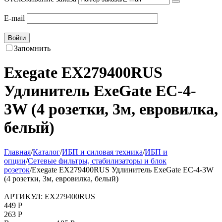
E-mail
Войти
Запомнить
Exegate EX279400RUS
Удлинитель ExeGate EC-4-
3W (4 розетки, 3м, евровилка,
белый)
Главная
/
Каталог
/
ИБП и силовая техника
/
ИБП и
опции
/
Сетевые фильтры, стабилизаторы и блок
розеток
/
Exegate EX279400RUS Удлинитель ExeGate EC-4-3W
(4 розетки, 3м, евровилка, белый)
АРТИКУЛ:
EX279400RUS
449
Р
263
Р