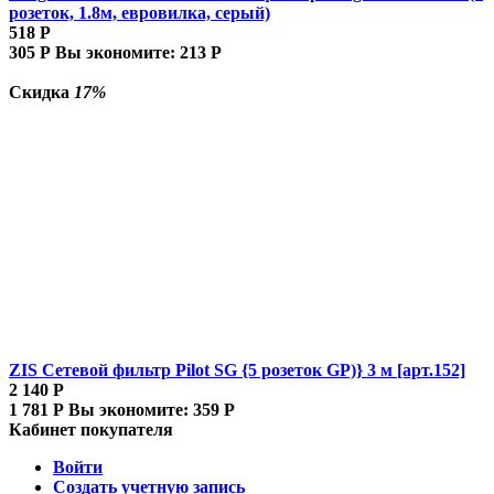
розеток, 1.8м, евровилка, серый)
518
Р
305
Р
Вы экономите:
213
Р
Скидка
17%
ZIS Сетевой фильтр Pilot SG {5 розеток GP)} 3 м [арт.152]
2 140
Р
1 781
Р
Вы экономите:
359
Р
Кабинет покупателя
Войти
Создать учетную запись