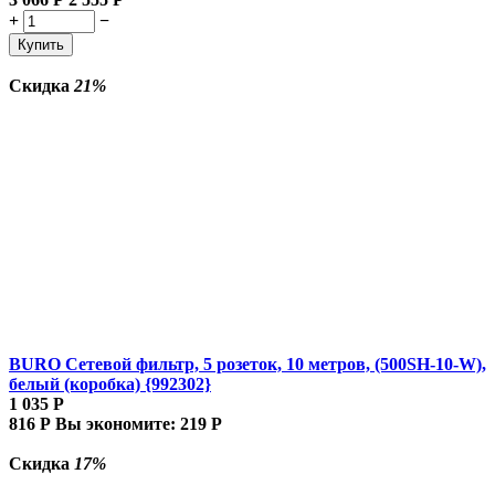
+
−
Купить
Скидка
21%
BURO Сетевой фильтр, 5 розеток, 10 метров, (500SH-10-W),
белый (коробка) {992302}
1 035
Р
816
Р
Вы экономите:
219
Р
Скидка
17%