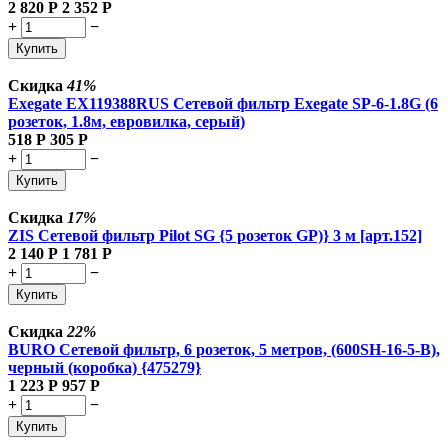
2 820
Р
2 352
Р
+
−
Купить
Скидка
41%
Exegate EX119388RUS Сетевой фильтр Exegate SP-6-1.8G (6
розеток, 1.8м, евровилка, серый)
518
Р
305
Р
+
−
Купить
Скидка
17%
ZIS Сетевой фильтр Pilot SG {5 розеток GP)} 3 м [арт.152]
2 140
Р
1 781
Р
+
−
Купить
Скидка
22%
BURO Сетевой фильтр, 6 розеток, 5 метров, (600SH-16-5-B),
черный (коробка) {475279}
1 223
Р
957
Р
+
−
Купить