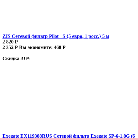
ZIS Сетевой фильтр Pilot - S {5 евро, 1 росс.} 5 м
2 820
Р
2 352
Р
Вы экономите:
468
Р
Скидка
41%
Exegate EX119388RUS Сетевой фильтр Exegate SP-6-1.8G (6