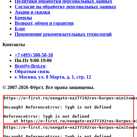
Политики обработки персональных данных
Согласие на обработку персональных данных
Акции и скидки
Бренды
Возврат, обмен и гарантия
Блог
Применение рекомендательных технологий
Контакты
+7 (495) 580-58-18
Пн-Пт 9:00-19:00
first@e-first.ru
Обратная связь
г. Москва, ул. 8 Марта, д. 1, стр. 12
© 2007-2026 Фёрст. Все права защищены.
https://e-first.ru/exegate-ex277192rus-korpus-minitowe
Uncaught ReferenceError: Tygh is not defined

ReferenceError: Tygh is not defined

    at https://e-first.ru/exegate-ex277192rus-korpus-m
https://e-first.ru/exegate-ex277192rus-korpus-minitowe
Uncaught ReferenceError: Tygh is not defined
