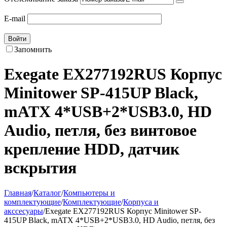
E-mail
Войти
Запомнить
Exegate EX277192RUS Корпус
Minitower SP-415UP Black,
mATX
4*USB+2*USB3.0, HD
Audio, петля, без винтовое
крепление HDD, датчик
вскрытия
Главная
/
Каталог
/
Компьютеры и
комплектующие
/
Комплектующие
/
Корпуса и
акссесуары
/
Exegate EX277192RUS Корпус Minitower SP-
415UP Black, mATX 4*USB+2*USB3.0, HD Audio, петля, без