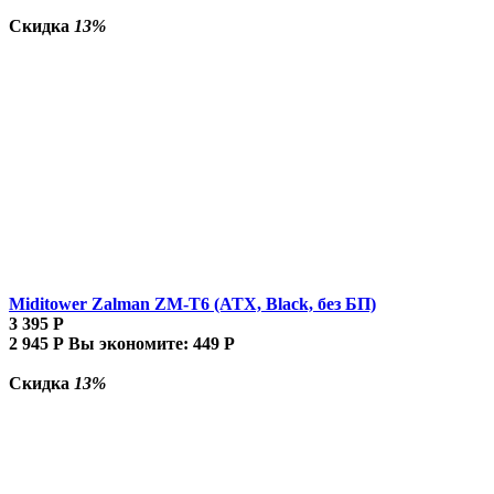
Скидка
13%
Miditower Zalman ZM-T6 (ATX, Black, без БП)
3 395
Р
2 945
Р
Вы экономите:
449
Р
Скидка
13%