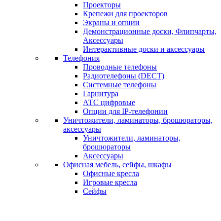
Проекторы
Крепежи для проекторов
Экраны и опции
Демонстрационные доски, Флипчарты,
Аксессуары
Интерактивные доски и аксессуары
Телефония
Проводные телефоны
Радиотелефоны (DECT)
Системные телефоны
Гарнитура
АТС цифровые
Опции для IP-телефонии
Уничтожители, ламинаторы, брошюраторы,
аксессуары
Уничтожители, ламинаторы,
брошюраторы
Аксессуары
Офисная мебель, сейфы, шкафы
Офисные кресла
Игровые кресла
Сейфы