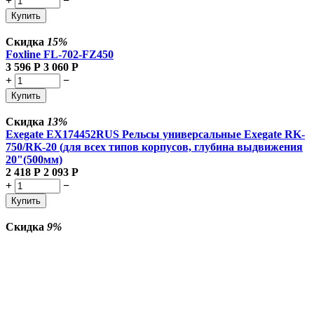
+
−
Купить
Скидка
15%
Foxline FL-702-FZ450
3 596
Р
3 060
Р
+
−
Купить
Скидка
13%
Exegate EX174452RUS Рельсы универсальные Exegate RK-
750/RK-20 (для всех типов корпусов, глубина выдвижения
20"(500мм)
2 418
Р
2 093
Р
+
−
Купить
Скидка
9%