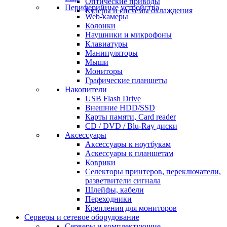
Оптические приводы
Периферийные устройства
Кулеры и системы охлаждения
Web-камеры
Колонки
Наушники и микрофоны
Клавиатуры
Манипуляторы
Мыши
Мониторы
Графические планшеты
Накопители
USB Flash Drive
Внешние HDD/SSD
Карты памяти, Card reader
CD / DVD / Blu-Ray диски
Аксессуары
Аксессуары к ноутбукам
Аскессуары к планшетам
Коврики
Селекторы принтеров, переключатели,
разветвители сигнала
Шлейфы, кабели
Переходники
Крепления для мониторов
Серверы и сетевое оборудование
Серверы и комплектующие