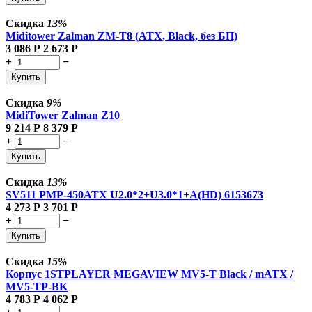
Скидка
13%
Miditower Zalman ZM-T8 (ATX, Black, без БП)
3 086
Р
2 673
Р
+
−
Купить
Скидка
9%
MidiTower Zalman Z10
9 214
Р
8 379
Р
+
−
Купить
Скидка
13%
SV511 PMP-450ATX U2.0*2+U3.0*1+A(HD) 6153673
4 273
Р
3 701
Р
+
−
Купить
Скидка
15%
Корпус 1STPLAYER MEGAVIEW MV5-T Black / mATX /
MV5-TP-BK
4 783
Р
4 062
Р