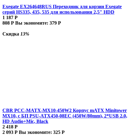
Exegate EX264648RUS Переходник для корзин Exegate
серий HS335, 435, 535 для использования 2,5" HDD
1 187
Р
808
Р
Вы экономите:
379
Р
Скидка
13%
CBR PCC-MATX-MX10-450W2 Корпус mATX Minitower
MX10, c БП PSU-ATX450-08EC (450W/80mm), 2*USB 2.0,
HD Audio+Mic, Black
2 418
Р
2 093
Р
Вы экономите:
325
Р