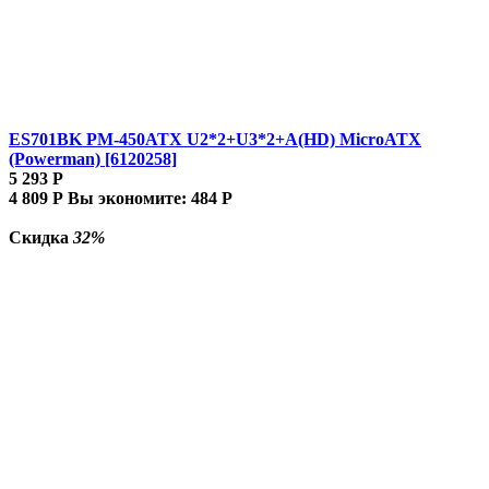
ES701BK PM-450ATX U2*2+U3*2+A(HD) MicroATX
(Powerman) [6120258]
5 293
Р
4 809
Р
Вы экономите:
484
Р
Скидка
32%