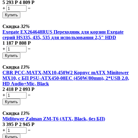
5 293
Р
4 809
Р
+
−
Купить
Скидка
32%
Exegate EX264648RUS Переходник для корзин Exegate
серий HS335, 435, 535 для использования 2,5" HDD
1 187
Р
808
Р
+
−
Купить
Скидка
13%
CBR PCC-MATX-MX10-450W2 Корпус mATX Minitower
MX10, c БП PSU-ATX450-08EC (450W/80mm), 2*USB 2.0,
HD Audio+Mic, Black
2 418
Р
2 093
Р
+
−
Купить
Скидка
13%
Miditower Zalman ZM-T6 (ATX, Black, без БП)
3 395
Р
2 945
Р
+
−
Купить