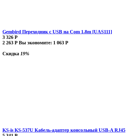
Gembird Переходник с USB на Com 1.8m [UAS111]
3 326
Р
2 263
Р
Вы экономите:
1 063
Р
Скидка
19%
KS-is KS-537U Кабель-адаптер консольный USB-A RJ45
5 341
Р