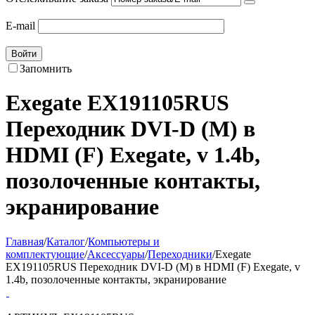
E-mail
Войти
Запомнить
Exegate EX191105RUS
Переходник DVI-D (M) в
HDMI (F) Exegate, v 1.4b,
позолоченные контакты,
экранирование
Главная
/
Каталог
/
Компьютеры и
комплектующие
/
Аксессуары
/
Переходники
/
Exegate
EX191105RUS Переходник DVI-D (M) в HDMI (F) Exegate, v
1.4b, позолоченные контакты, экранирование