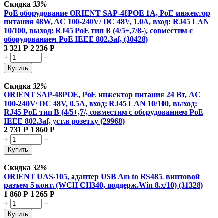
Скидка
33%
PoE оборудование ORIENT SAP-48POE 1A, PoE инжектор
питания 48W, AC 100-240V/ DC 48V, 1.0A, вход: RJ45 LAN
10/100, выход: RJ45 PoE тип B (4/5+,7/8-), совместим с
оборудованием PoE IEEE 802.3af, (30428)
3 321
Р
2 236
Р
+
−
Купить
Скидка
32%
ORIENT SAP-48POE, PoE инжектор питания 24 Вт, AC
100-240V/ DC 48V, 0.5A, вход: RJ45 LAN 10/100, выход:
RJ45 PoE тип B (4/5+,7/, совместим с оборудованием PoE
IEEE 802.3af, уст.в розетку (29968)
2 731
Р
1 860
Р
+
−
Купить
Скидка
32%
ORIENT UAS-105, адаптер USB Am to RS485, винтовой
разъем 5 конт. (WCH CH340, поддерж.Win 8.x/10) (31328)
1 860
Р
1 265
Р
+
−
Купить