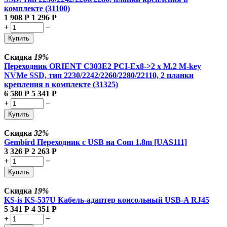
комплекте (31100)
1 908
Р
1 296
Р
+
−
Купить
Скидка
19%
Переходник ORIENT C303E2 PCI-Ex8->2 x M.2 M-key
NVMe SSD, тип 2230/2242/2260/2280/22110, 2 планки
крепления в комплекте (31325)
6 580
Р
5 341
Р
+
−
Купить
Скидка
32%
Gembird Переходник с USB на Com 1.8m [UAS111]
3 326
Р
2 263
Р
+
−
Купить
Скидка
19%
KS-is KS-537U Кабель-адаптер консольный USB-A RJ45
5 341
Р
4 351
Р
+
−