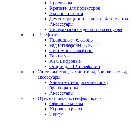
Проекторы
Крепежи для проекторов
Экраны и опции
Демонстрационные доски, Флипчарты,
Аксессуары
Интерактивные доски и аксессуары
Телефония
Проводные телефоны
Радиотелефоны (DECT)
Системные телефоны
Гарнитура
АТС цифровые
Опции для IP-телефонии
Уничтожители, ламинаторы, брошюраторы,
аксессуары
Уничтожители, ламинаторы,
брошюраторы
Аксессуары
Офисная мебель, сейфы, шкафы
Офисные кресла
Игровые кресла
Сейфы