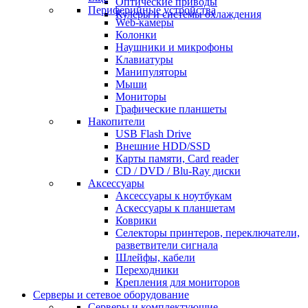
Оптические приводы
Периферийные устройства
Кулеры и системы охлаждения
Web-камеры
Колонки
Наушники и микрофоны
Клавиатуры
Манипуляторы
Мыши
Мониторы
Графические планшеты
Накопители
USB Flash Drive
Внешние HDD/SSD
Карты памяти, Card reader
CD / DVD / Blu-Ray диски
Аксессуары
Аксессуары к ноутбукам
Аскессуары к планшетам
Коврики
Селекторы принтеров, переключатели,
разветвители сигнала
Шлейфы, кабели
Переходники
Крепления для мониторов
Серверы и сетевое оборудование
Серверы и комплектующие