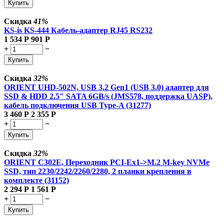
Купить
Скидка
41%
KS-is KS-444 Кабель-адаптер RJ45 RS232
1 534
Р
901
Р
+
−
Купить
Скидка
32%
ORIENT UHD-502N, USB 3.2 Gen1 (USB 3.0) адаптер для
SSD & HDD 2.5" SATA 6GB/s (JMS578, поддержка UASP),
кабель подключения USB Type-A (31277)
3 460
Р
2 355
Р
+
−
Купить
Скидка
32%
ORIENT C302E, Переходник PCI-Ex1->M.2 M-key NVMe
SSD, тип 2230/2242/2260/2280, 2 планки крепления в
комплекте (31152)
2 294
Р
1 561
Р
+
−
Купить