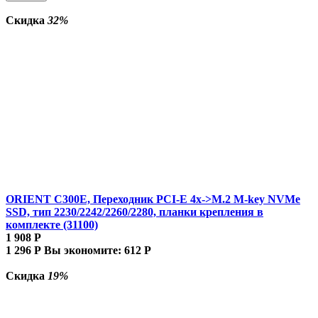
Скидка
32%
ORIENT C300E, Переходник PCI-E 4x->M.2 M-key NVMe
SSD, тип 2230/2242/2260/2280, планки крепления в
комплекте (31100)
1 908
Р
1 296
Р
Вы экономите:
612
Р
Скидка
19%