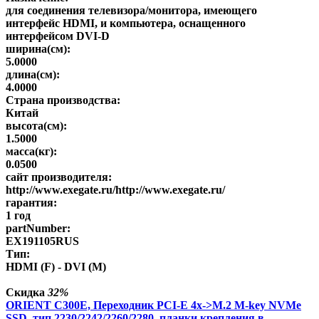
для соединения телевизора/монитора, имеющего
интерфейс HDMI, и компьютера, оснащенного
интерфейсом DVI-D
ширина(см):
5.0000
длина(см):
4.0000
Страна производства:
Китай
высота(см):
1.5000
масса(кг):
0.0500
сайт производителя:
http://www.exegate.ru/http://www.exegate.ru/
гарантия:
1 год
partNumber:
EX191105RUS
Тип:
HDMI (F) - DVI (M)
Скидка
32%
ORIENT C300E, Переходник PCI-E 4x->M.2 M-key NVMe
SSD, тип 2230/2242/2260/2280, планки крепления в