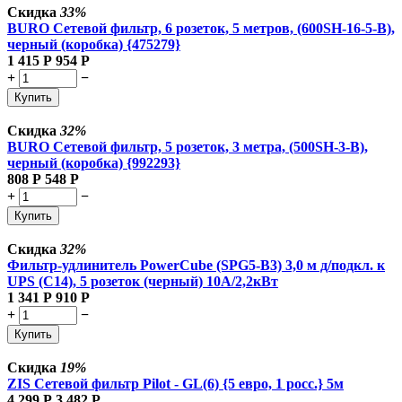
Скидка
33%
BURO Сетевой фильтр, 6 розеток, 5 метров, (600SH-16-5-B),
черный (коробка) {475279}
1 415
Р
954
Р
+
−
Купить
Скидка
32%
BURO Сетевой фильтр, 5 розеток, 3 метра, (500SH-3-B),
черный (коробка) {992293}
808
Р
548
Р
+
−
Купить
Скидка
32%
Фильтр-удлинитель PowerCube (SPG5-В3) 3,0 м д/подкл. к
UPS (C14), 5 розеток (черный) 10А/2,2кВт
1 341
Р
910
Р
+
−
Купить
Скидка
19%
ZIS Сетевой фильтр Pilot - GL(6) {5 евро, 1 росс.} 5м
4 299
Р
3 482
Р