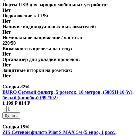
Порты USB для зарядки мобильных устройств:
Нет
Подключение к UPS:
Нет
Наличие индивидуальных выключателей:
Нет
Номинальное напряжение / частота:
220/50
Возможность крепежа на стену:
Нет
Органайзер для укладки проводов:
Нет
Защитные шторки на розетках:
Нет
Скидка
32%
BURO Сетевой фильтр, 5 розеток, 10 метров, (500SH-10-W),
белый (коробка) {992302}
1 199
Р
814
Р
+
−
Купить
Скидка
19%
ZIS Сетевой фильтр Pilot S-MAX 5м {5 евро, 1 росс.,