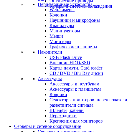
Оптические приводы
Периферийные устройства
Кулеры и системы охлаждения
Web-камеры
Колонки
Наушники и микрофоны
Клавиатуры
Манипуляторы
Мыши
Мониторы
Графические планшеты
Накопители
USB Flash Drive
Внешние HDD/SSD
Карты памяти, Card reader
CD / DVD / Blu-Ray диски
Аксессуары
Аксессуары к ноутбукам
Аскессуары к планшетам
Коврики
Селекторы принтеров, переключатели,
разветвители сигнала
Шлейфы, кабели
Переходники
Крепления для мониторов
Серверы и сетевое оборудование
Серверы и комплектующие