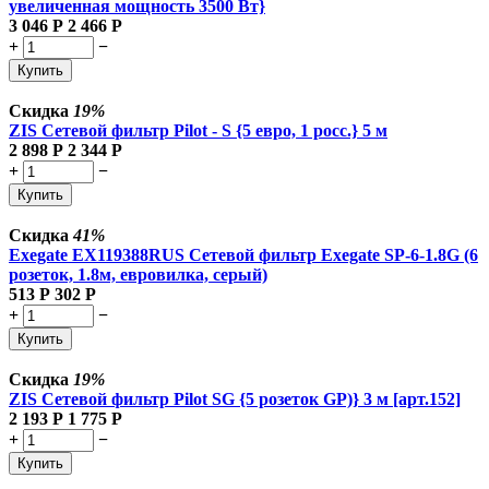
увеличенная мощность 3500 Вт}
3 046
Р
2 466
Р
+
−
Купить
Скидка
19%
ZIS Сетевой фильтр Pilot - S {5 евро, 1 росс.} 5 м
2 898
Р
2 344
Р
+
−
Купить
Скидка
41%
Exegate EX119388RUS Сетевой фильтр Exegate SP-6-1.8G (6
розеток, 1.8м, евровилка, серый)
513
Р
302
Р
+
−
Купить
Скидка
19%
ZIS Сетевой фильтр Pilot SG {5 розеток GP)} 3 м [арт.152]
2 193
Р
1 775
Р
+
−
Купить