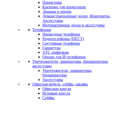
Проекторы
Крепежи для проекторов
Экраны и опции
Демонстрационные доски, Флипчарты,
Аксессуары
Интерактивные доски и аксессуары
Телефония
Проводные телефоны
Радиотелефоны (DECT)
Системные телефоны
Гарнитура
АТС цифровые
Опции для IP-телефонии
Уничтожители, ламинаторы, брошюраторы,
аксессуары
Уничтожители, ламинаторы,
брошюраторы
Аксессуары
Офисная мебель, сейфы, шкафы
Офисные кресла
Игровые кресла
Сейфы