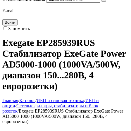
E-mail
Войти
Запомнить
Exegate EP285939RUS
Стабилизатор ExeGate Power
AD5000-1000 (1000VA/500W,
диапазон 150...280В, 4
евророзетки)
Главная
/
Каталог
/
ИБП и силовая техника
/
ИБП и
опции
/
Сетевые фильтры, стабилизаторы и блок
розеток
/
Exegate EP285939RUS Стабилизатор ExeGate Power
AD5000-1000 (1000VA/500W, диапазон 150...280В, 4
евророзетки)