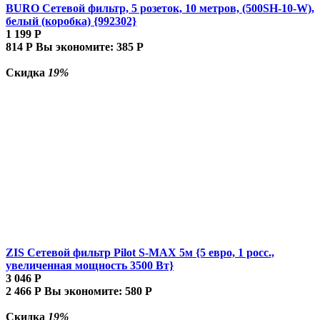
BURO Сетевой фильтр, 5 розеток, 10 метров, (500SH-10-W),
белый (коробка) {992302}
1 199
Р
814
Р
Вы экономите:
385
Р
Скидка
19%
ZIS Сетевой фильтр Pilot S-MAX 5м {5 евро, 1 росс.,
увеличенная мощность 3500 Вт}
3 046
Р
2 466
Р
Вы экономите:
580
Р
Скидка
19%