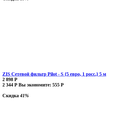
ZIS Сетевой фильтр Pilot - S {5 евро, 1 росс.} 5 м
2 898
Р
2 344
Р
Вы экономите:
555
Р
Скидка
41%