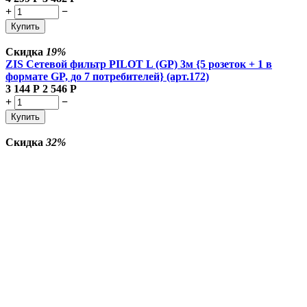
+
−
Купить
Скидка
19%
ZIS Сетевой фильтр PILOT L (GP) 3м {5 розеток + 1 в
формате GP, до 7 потребителей} (арт.172)
3 144
Р
2 546
Р
+
−
Купить
Скидка
32%