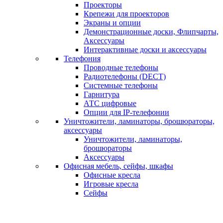
Проекторы
Крепежи для проекторов
Экраны и опции
Демонстрационные доски, Флипчарты,
Аксессуары
Интерактивные доски и аксессуары
Телефония
Проводные телефоны
Радиотелефоны (DECT)
Системные телефоны
Гарнитура
АТС цифровые
Опции для IP-телефонии
Уничтожители, ламинаторы, брошюраторы,
аксессуары
Уничтожители, ламинаторы,
брошюраторы
Аксессуары
Офисная мебель, сейфы, шкафы
Офисные кресла
Игровые кресла
Сейфы