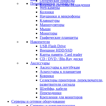
Оптические приводы
Периферийные устройства
Кулеры и системы охлаждения
Web-камеры
Колонки
Наушники и микрофоны
Клавиатуры
Манипуляторы
Мыши
Мониторы
Графические планшеты
Накопители
USB Flash Drive
Внешние HDD/SSD
Карты памяти, Card reader
CD / DVD / Blu-Ray диски
Аксессуары
Аксессуары к ноутбукам
Аскессуары к планшетам
Коврики
Селекторы принтеров, переключатели,
разветвители сигнала
Шлейфы, кабели
Переходники
Крепления для мониторов
Серверы и сетевое оборудование
Серверы и комплектующие