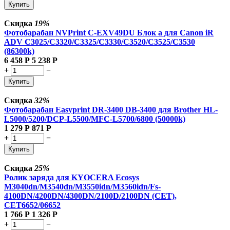
Купить
Скидка
19%
Фотобарабан NVPrint C-EXV49DU Блок а для Canon iR
ADV C3025/C3320/C3325/C3330/C3520/C3525/C3530
(86300k)
6 458
Р
5 238
Р
+
−
Купить
Скидка
32%
Фотобарабан Easyprint DR-3400 DB-3400 для Brother HL-
L5000/5200/DCP-L5500/MFC-L5700/6800 (50000k)
1 279
Р
871
Р
+
−
Купить
Скидка
25%
Ролик заряда для KYOCERA Ecosys
M3040dn/M3540dn/M3550idn/M3560idn/Fs-
4100DN/4200DN/4300DN/2100D/2100DN (CET),
CET6652/06652
1 766
Р
1 326
Р
+
−