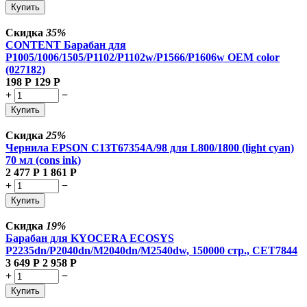
Купить
Скидка
35%
CONTENT Барабан для
P1005/1006/1505/P1102/P1102w/P1566/P1606w OEM color
(027182)
198
Р
129
Р
+
−
Купить
Скидка
25%
Чернила EPSON C13T67354A/98 для L800/1800 (light cyan)
70 мл (cons ink)
2 477
Р
1 861
Р
+
−
Купить
Скидка
19%
Барабан для KYOCERA ECOSYS
P2235dn/P2040dn/M2040dn/M2540dw, 150000 стр., CET7844
3 649
Р
2 958
Р
+
−
Купить