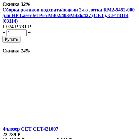
Скидка
32%
Сборка роликов подхвата/подачи 2-го лотка RM2-5452-000
для HP LaserJet Pro M402/403/M426/427 (CET), CET3114
(03114)
1 074
Р
731
Р
+
−
Купить
Скидка
14%
Фьюзер CET CET421007
22 789
Р