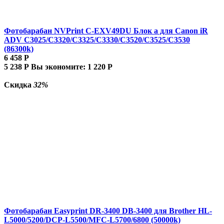
Фотобарабан NVPrint C-EXV49DU Блок а для Canon iR
ADV C3025/C3320/C3325/C3330/C3520/C3525/C3530
(86300k)
6 458
Р
5 238
Р
Вы экономите:
1 220
Р
Скидка
32%
Фотобарабан Easyprint DR-3400 DB-3400 для Brother HL-
L5000/5200/DCP-L5500/MFC-L5700/6800 (50000k)