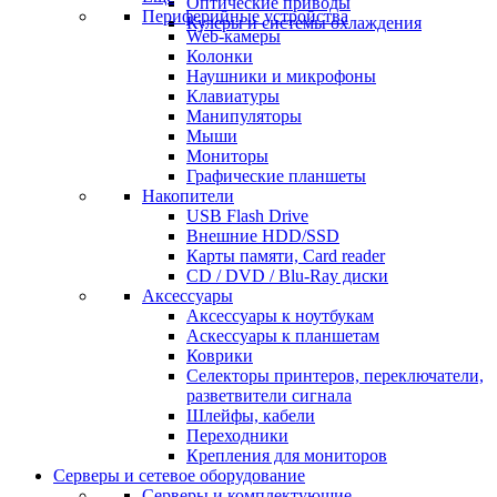
Оптические приводы
Периферийные устройства
Кулеры и системы охлаждения
Web-камеры
Колонки
Наушники и микрофоны
Клавиатуры
Манипуляторы
Мыши
Мониторы
Графические планшеты
Накопители
USB Flash Drive
Внешние HDD/SSD
Карты памяти, Card reader
CD / DVD / Blu-Ray диски
Аксессуары
Аксессуары к ноутбукам
Аскессуары к планшетам
Коврики
Селекторы принтеров, переключатели,
разветвители сигнала
Шлейфы, кабели
Переходники
Крепления для мониторов
Серверы и сетевое оборудование
Серверы и комплектующие