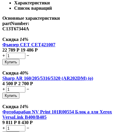
Характеристики
Список вариаций
Основные характеристики
partNumber:
C13T67344A
Скидка
14%
Фьюзер CET CET421007
22 789
Р
19 486
Р
+
−
Купить
Скидка
40%
Sharp AR 160/205/5316/5320 (AR202DM) (о)
4 500
Р
2 700
Р
+
−
Купить
Скидка
14%
Фотобарабан NV Print 101R00554 Блок а для Xerox
VersaLink B400/B405
9 811
Р
8 430
Р
+
−