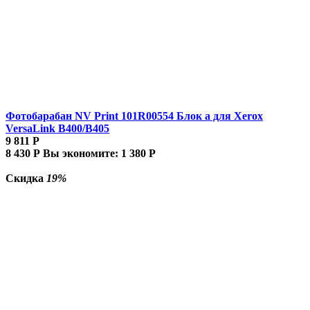
Фотобарабан NV Print 101R00554 Блок а для Xerox
VersaLink B400/B405
9 811
Р
8 430
Р
Вы экономите:
1 380
Р
Скидка
19%