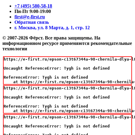
+7 (495) 580-58-18
Пн-Пт 9:00-19:00
first@e-first.ru
Обратная связь
г. Москва, ул. 8 Марта, д. 1, стр. 12
© 2007-2026 Фёрст. Все права защищены.
На
информационном ресурсе применяются рекомендательные
технологии
https://e-first.ru/epson-c13t67344a-98-chernila-dlya-l8
Uncaught ReferenceError: Tygh is not defined

ReferenceError: Tygh is not defined

    at https://e-first.ru/epson-c13t67344a-98-chernila
https://e-first.ru/epson-c13t67344a-98-chernila-dlya-l8
Uncaught ReferenceError: Tygh is not defined

ReferenceError: Tygh is not defined

    at https://e-first.ru/epson-c13t67344a-98-chernila
https://e-first.ru/epson-c13t67344a-98-chernila-dlya-l8
Uncaught ReferenceError: Tygh is not defined
