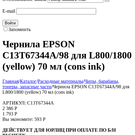
E-mail
Войти
Запомнить
Чернила EPSON
C13T67344A/98 для L800/1800
(yellow) 70 мл (cons ink)
Главная
/
Каталог
/
Расходные материалы
/
Чипы, барабаны,
тонеры, запасные части
/
Чернила EPSON C13T67344A/98 для
L800/1800 (yellow) 70 мл (cons ink)
АРТИКУЛ:
C13T67344A
2 386
Р
1 793
Р
Вы экономите:
593
Р
ДЕЙСТВУЕТ ДЛЯ ЮРЛИЦ ПРИ ОПЛАТЕ ПО Б/Н