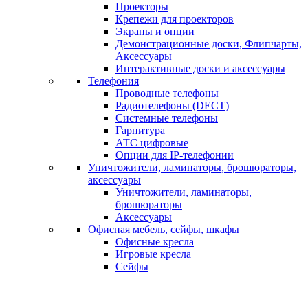
Проекторы
Крепежи для проекторов
Экраны и опции
Демонстрационные доски, Флипчарты,
Аксессуары
Интерактивные доски и аксессуары
Телефония
Проводные телефоны
Радиотелефоны (DECT)
Системные телефоны
Гарнитура
АТС цифровые
Опции для IP-телефонии
Уничтожители, ламинаторы, брошюраторы,
аксессуары
Уничтожители, ламинаторы,
брошюраторы
Аксессуары
Офисная мебель, сейфы, шкафы
Офисные кресла
Игровые кресла
Сейфы