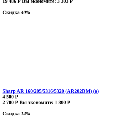
19 486
Р
Вы экономите:
3 303
Р
Скидка
40%
Sharp AR 160/205/5316/5320 (AR202DM) (о)
4 500
Р
2 700
Р
Вы экономите:
1 800
Р
Скидка
14%