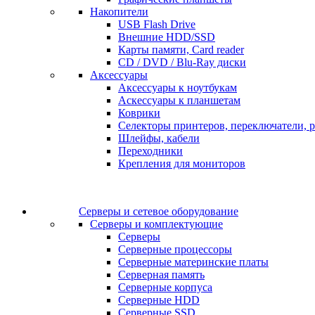
Накопители
USB Flash Drive
Внешние HDD/SSD
Карты памяти, Card reader
CD / DVD / Blu-Ray диски
Аксессуары
Аксессуары к ноутбукам
Аскессуары к планшетам
Коврики
Селекторы принтеров, переключатели, р
Шлейфы, кабели
Переходники
Крепления для мониторов
Серверы и сетевое оборудование
Серверы и комплектующие
Серверы
Серверные процессоры
Серверные материнские платы
Серверная память
Серверные корпуса
Серверные HDD
Серверные SSD