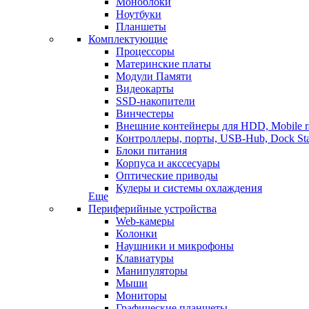
Моноблоки
Ноутбуки
Планшеты
Комплектующие
Процессоры
Материнские платы
Модули Памяти
Видеокарты
SSD-накопители
Винчестеры
Внешние контейнеры для HDD, Mobile r
Контроллеры, порты, USB-Hub, Dock Sta
Блоки питания
Корпуса и акссесуары
Оптические приводы
Кулеры и системы охлаждения
Еще
Периферийные устройства
Web-камеры
Колонки
Наушники и микрофоны
Клавиатуры
Манипуляторы
Мыши
Мониторы
Графические планшеты