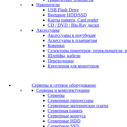
Накопители
USB Flash Drive
Внешние HDD/SSD
Карты памяти, Card reader
CD / DVD / Blu-Ray диски
Аксессуары
Аксессуары к ноутбукам
Аскессуары к планшетам
Коврики
Селекторы принтеров, переключатели, р
Шлейфы, кабели
Переходники
Крепления для мониторов
Серверы и сетевое оборудование
Серверы и комплектующие
Серверы
Серверные процессоры
Серверные материнские платы
Серверная память
Серверные корпуса
Серверные HDD
Серверные SSD