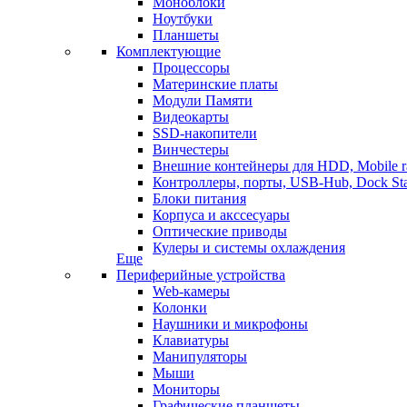
Моноблоки
Ноутбуки
Планшеты
Комплектующие
Процессоры
Материнские платы
Модули Памяти
Видеокарты
SSD-накопители
Винчестеры
Внешние контейнеры для HDD, Mobile r
Контроллеры, порты, USB-Hub, Dock Sta
Блоки питания
Корпуса и акссесуары
Оптические приводы
Кулеры и системы охлаждения
Еще
Периферийные устройства
Web-камеры
Колонки
Наушники и микрофоны
Клавиатуры
Манипуляторы
Мыши
Мониторы
Графические планшеты