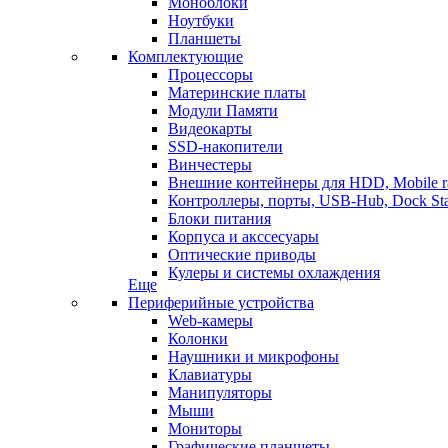
Моноблоки
Ноутбуки
Планшеты
Комплектующие
Процессоры
Материнские платы
Модули Памяти
Видеокарты
SSD-накопители
Винчестеры
Внешние контейнеры для HDD, Mobile r
Контроллеры, порты, USB-Hub, Dock Sta
Блоки питания
Корпуса и акссесуары
Оптические приводы
Кулеры и системы охлаждения
Еще
Периферийные устройства
Web-камеры
Колонки
Наушники и микрофоны
Клавиатуры
Манипуляторы
Мыши
Мониторы
Графические планшеты