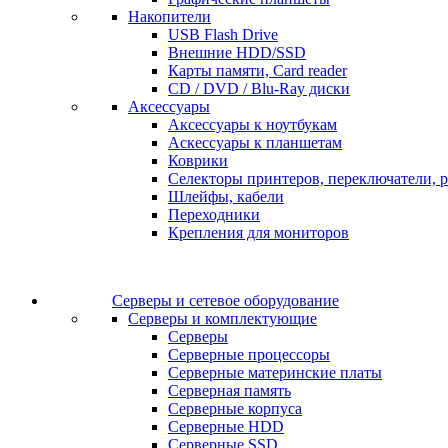
Накопители
USB Flash Drive
Внешние HDD/SSD
Карты памяти, Card reader
CD / DVD / Blu-Ray диски
Аксессуары
Аксессуары к ноутбукам
Аскессуары к планшетам
Коврики
Селекторы принтеров, переключатели, р
Шлейфы, кабели
Переходники
Крепления для мониторов
Серверы и сетевое оборудование
Серверы и комплектующие
Серверы
Серверные процессоры
Серверные материнские платы
Серверная память
Серверные корпуса
Серверные HDD
Серверные SSD