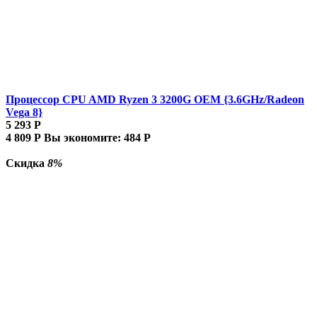
Процессор CPU AMD Ryzen 3 3200G OEM {3.6GHz/Radeon
Vega 8}
5 293
Р
4 809
Р
Вы экономите:
484
Р
Скидка
8%