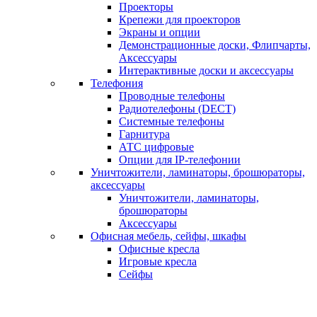
Проекторы
Крепежи для проекторов
Экраны и опции
Демонстрационные доски, Флипчарты,
Аксессуары
Интерактивные доски и аксессуары
Телефония
Проводные телефоны
Радиотелефоны (DECT)
Системные телефоны
Гарнитура
АТС цифровые
Опции для IP-телефонии
Уничтожители, ламинаторы, брошюраторы,
аксессуары
Уничтожители, ламинаторы,
брошюраторы
Аксессуары
Офисная мебель, сейфы, шкафы
Офисные кресла
Игровые кресла
Сейфы