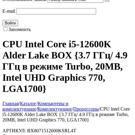
E-mail
Войти
Запомнить
CPU Intel Core i5-12600K
Alder Lake BOX {3.7 ГГц/ 4.9
ГГц в режиме Turbo, 20MB,
Intel UHD Graphics 770,
LGA1700}
Главная
/
Каталог
/
Компьютеры и
комплектующие
/
Комплектующие
/
Процессоры
/
CPU Intel Core
i5-12600K Alder Lake BOX {3.7 ГГц/ 4.9 ГГц в режиме Turbo,
20MB, Intel UHD Graphics 770, LGA1700}
АРТИКУЛ:
BX8071512600KSRL4T