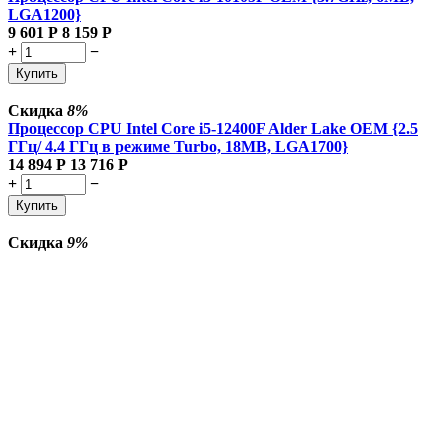
LGA1200}
9 601
Р
8 159
Р
+
−
Купить
Скидка
8%
Процессор CPU Intel Core i5-12400F Alder Lake OEM {2.5
ГГц/ 4.4 ГГц в режиме Turbo, 18MB, LGA1700}
14 894
Р
13 716
Р
+
−
Купить
Скидка
9%