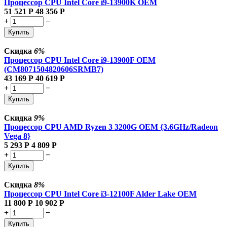
Процессор CPU Intel Core i9-13900K OEM
51 521
Р
48 356
Р
+
−
Купить
Скидка
6%
Процессор CPU Intel Core i9-13900F OEM
(CM8071504820606SRMB7)
43 169
Р
40 619
Р
+
−
Купить
Скидка
9%
Процессор CPU AMD Ryzen 3 3200G OEM {3.6GHz/Radeon
Vega 8}
5 293
Р
4 809
Р
+
−
Купить
Скидка
8%
Процессор CPU Intel Core i3-12100F Alder Lake OEM
11 800
Р
10 902
Р
+
−
Купить