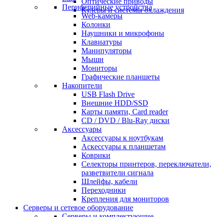
Оптические приводы
Периферийные устройства
Кулеры и системы охлаждения
Web-камеры
Колонки
Наушники и микрофоны
Клавиатуры
Манипуляторы
Мыши
Мониторы
Графические планшеты
Накопители
USB Flash Drive
Внешние HDD/SSD
Карты памяти, Card reader
CD / DVD / Blu-Ray диски
Аксессуары
Аксессуары к ноутбукам
Аскессуары к планшетам
Коврики
Селекторы принтеров, переключатели,
разветвители сигнала
Шлейфы, кабели
Переходники
Крепления для мониторов
Серверы и сетевое оборудование
Серверы и комплектующие