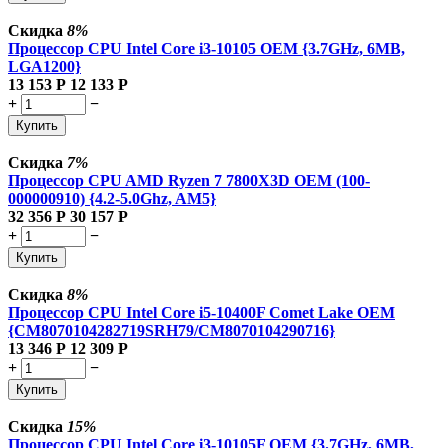
Скидка
8%
Процессор CPU Intel Core i3-10105 OEM {3.7GHz, 6MB,
LGA1200}
13 153
Р
12 133
Р
+
−
Купить
Скидка
7%
Процессор CPU AMD Ryzen 7 7800X3D OEM (100-
000000910) {4.2-5.0Ghz, AM5}
32 356
Р
30 157
Р
+
−
Купить
Скидка
8%
Процессор CPU Intel Core i5-10400F Comet Lake OEM
{CM8070104282719SRH79/CM8070104290716}
13 346
Р
12 309
Р
+
−
Купить
Скидка
15%
Процессор CPU Intel Core i3-10105F OEM {3.7GHz, 6MB,